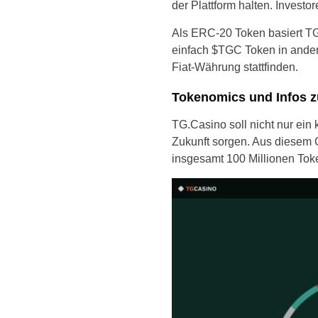
der Plattform halten. Investo
Als ERC-20 Token basiert TG.
einfach $TGC Token in ande
Fiat-Währung stattfinden.
Tokenomics und Infos 
TG.Casino soll nicht nur ein
Zukunft sorgen. Aus diesem 
insgesamt 100 Millionen Tok