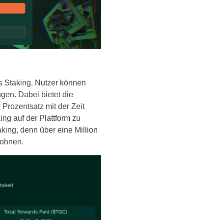
as Staking. Nutzer können
gen. Dabei bietet die
Prozentsatz mit der Zeit
ing auf der Plattform zu
aking, denn über eine Million
lohnen.