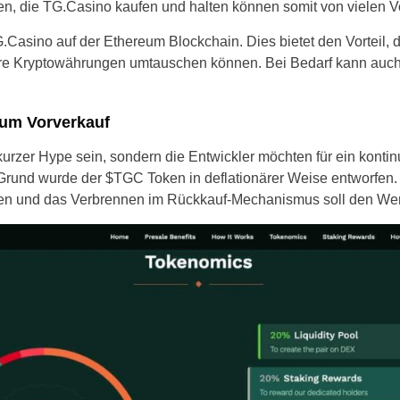
ren, die TG.Casino kaufen und halten können somit von vielen Vor
Portugal
Casino auf der Ethereum Blockchain. Dies bietet den Vorteil, 
re Kryptowährungen umtauschen können. Bei Bedarf kann auch
Romania
Russia
zum Vorverkauf
Sweden
 kurzer Hype sein, sondern die Entwickler möchten für ein konti
Grund wurde der $TGC Token in deflationärer Weise entworfen
Slovakia
en und das Verbrennen im Rückkauf-Mechanismus soll den Wert 
Turkey
Thailand