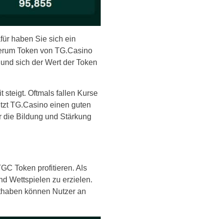
für haben Sie sich ein
derum Token von TG.Casino
 und sich der Wert der Token
.
 steigt. Oftmals fallen Kurse
itzt TG.Casino einen guten
 die Bildung und Stärkung
GC Token profitieren. Als
d Wettspielen zu erzielen.
uthaben können Nutzer an