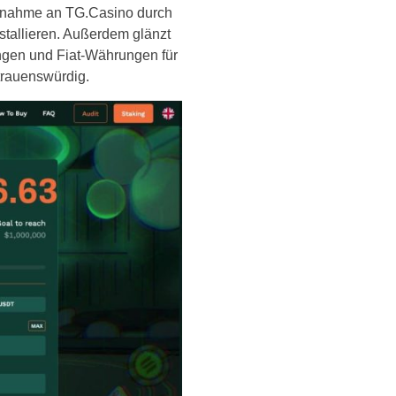
ilnahme an TG.Casino durch
stallieren. Außerdem glänzt
ngen und Fiat-Währungen für
rtrauenswürdig.