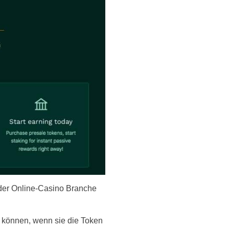
n der Online-Casino Branche
n können, wenn sie die Token