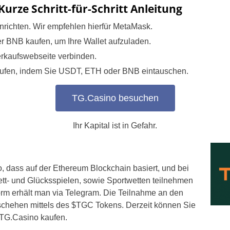
Kurze Schritt-für-Schritt Anleitung
inrichten. Wir empfehlen hierfür MetaMask.
 BNB kaufen, um Ihre Wallet aufzuladen.
erkaufswebseite verbinden.
fen, indem Sie USDT, ETH oder BNB eintauschen.
TG.Casino besuchen
Ihr Kapital ist in Gefahr.
, dass auf der Ethereum Blockchain basiert, und bei
t- und Glücksspielen, sowie Sportwetten teilnehmen
tform erhält man via Telegram. Die Teilnahme an den
schehen mittels des $TGC Tokens. Derzeit können Sie
 TG.Casino kaufen.