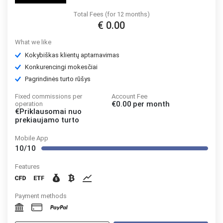
Total Fees (for 12 months)
€ 0.00
What we like
Kokybiškas klientų aptarnavimas
Konkurencingi mokesčiai
Pagrindinės turto rūšys
Fixed commissions per
Account Fee
€0.00
per month
operation
€Priklausomai nuo
prekiaujamo turto
Mobile App
10/10
Features
Payment methods