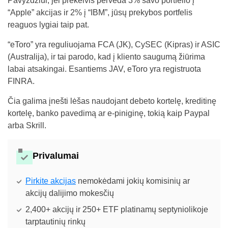
Pavyzdžiui, jei prekeivis perveda 3% savo portfelio į
“Apple” akcijas ir 2% į “IBM”, jūsų prekybos portfelis
reaguos lygiai taip pat.
“eToro” yra reguliuojama FCA (JK), CySEC (Kipras) ir ASIC
(Australija), ir tai parodo, kad į kliento saugumą žiūrima
labai atsakingai. Esantiems JAV, eToro yra registruota
FINRA.
Čia galima įnešti lėšas naudojant debeto kortelę, kreditinę
kortelę, banko pavedimą ar e-piniginę, tokią kaip Paypal
arba Skrill.
Privalumai
Pirkite akcijas
nemokėdami jokių komisinių ar
akcijų dalijimo mokesčių
2,400+ akcijų ir 250+ ETF platinamų septyniolikoje
tarptautinių rinkų