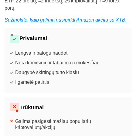
ETF, 22 prekių, 42 indeksų, 25 kriptovaliutų ir 49 forex
porų.
Sužinokite, kaip galima nusipirkti Amazon akcijų su XTB.
Privalumai
Lengva ir patogu naudoti
Nėra komisinių ir labai maži mokesčiai
Daugybė skirtingų turto klasių
Ilgametė patirtis
Trūkumai
Galima pasigesti mažiau populiarių
kriptovaliutų/akcijų