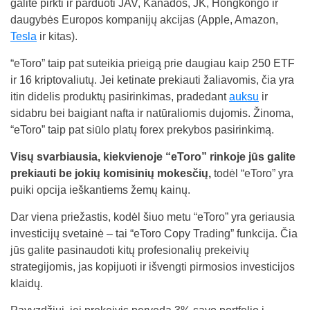
galite pirkti ir parduoti JAV, Kanados, JK, Hongkongo ir
daugybės Europos kompanijų akcijas (Apple, Amazon,
Tesla
ir kitas).
“eToro” taip pat suteikia prieigą prie daugiau kaip 250 ETF
ir 16 kriptovaliutų. Jei ketinate prekiauti žaliavomis, čia yra
itin didelis produktų pasirinkimas, pradedant
auksu
ir
sidabru bei baigiant nafta ir natūraliomis dujomis. Žinoma,
“eToro” taip pat siūlo platų forex prekybos pasirinkimą.
Visų svarbiausia, kiekvienoje “eToro” rinkoje jūs galite
prekiauti be jokių komisinių mokesčių,
todėl “eToro” yra
puiki opcija ieškantiems žemų kainų.
Dar viena priežastis, kodėl šiuo metu “eToro” yra geriausia
investicijų svetainė – tai “eToro Copy Trading” funkcija. Čia
jūs galite pasinaudoti kitų profesionalių prekeivių
strategijomis, jas kopijuoti ir išvengti pirmosios investicijos
klaidų.