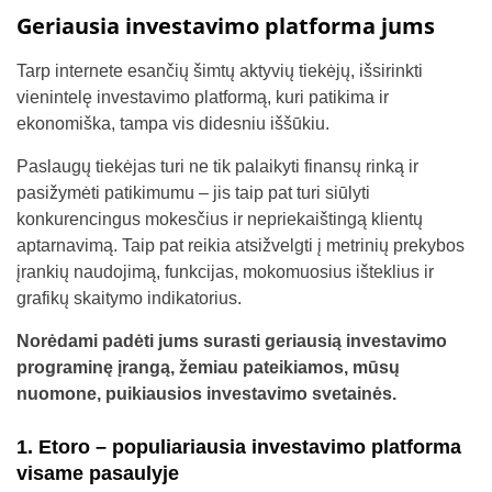
Geriausia investavimo platforma jums
Tarp internete esančių šimtų aktyvių tiekėjų, išsirinkti
vienintelę investavimo platformą, kuri patikima ir
ekonomiška, tampa vis didesniu iššūkiu.
Paslaugų tiekėjas turi ne tik palaikyti finansų rinką ir
pasižymėti patikimumu – jis taip pat turi siūlyti
konkurencingus mokesčius ir nepriekaištingą klientų
aptarnavimą. Taip pat reikia atsižvelgti į metrinių prekybos
įrankių naudojimą, funkcijas, mokomuosius išteklius ir
grafikų skaitymo indikatorius.
Norėdami padėti jums surasti geriausią investavimo
programinę įrangą
, žemiau pateikiamos, mūsų
nuomone, puikiausios investavimo svetainės.
1. Etoro – populiariausia investavimo platforma
visame pasaulyje