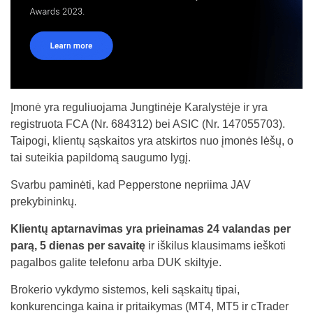
Įmonė yra reguliuojama Jungtinėje Karalystėje ir yra
registruota FCA (Nr. 684312) bei ASIC (Nr. 147055703).
Taipogi, klientų sąskaitos yra atskirtos nuo įmonės lėšų, o
tai suteikia papildomą saugumo lygį.
Svarbu paminėti, kad Pepperstone nepriima JAV
prekybininkų.
Klientų aptarnavimas yra prieinamas 24 valandas per
parą, 5 dienas per savaitę
ir iškilus klausimams ieškoti
pagalbos galite telefonu arba DUK skiltyje.
Brokerio vykdymo sistemos, keli sąskaitų tipai,
konkurencinga kaina ir pritaikymas (MT4, MT5 ir cTrader