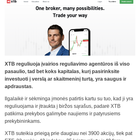
XTB reguliuoja įvairios reguliavimo agentūros iš viso
pasaulio, tad bet koks kapitalas, kurį pasirinksite
investuoti į verslą ar skaitmeninį turtą, yra saugus ir
apdraustas.
Ilgalaikė ir sėkminga įmonės patirtis kartu su tuo, kad ji yra
reguliuojama ir įtraukta į biržos sąrašus, padarė XTB
patikima prekybos galimybe naujiems ir patyrusiems
prekybininkams.
XTB suteikia prieigą prie daugiau nei 3900 akcijų, tiek pat