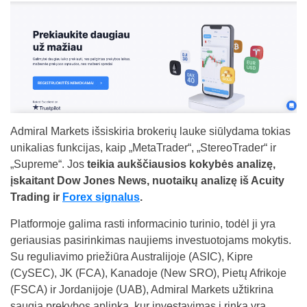
Admiral Markets išsiskiria brokerių lauke siūlydama tokias
unikalias funkcijas, kaip „MetaTrader“, „StereoTrader“ ir
„Supreme“. Jos
teikia aukščiausios kokybės analizę,
įskaitant Dow Jones News, nuotaikų analizę iš Acuity
Trading ir
Forex signalus
.
Platformoje galima rasti informacinio turinio, todėl ji yra
geriausias pasirinkimas naujiems investuotojams mokytis.
Su reguliavimo priežiūra Australijoje (ASIC), Kipre
(CySEC), JK (FCA), Kanadoje (New SRO), Pietų Afrikoje
(FSCA) ir Jordanijoje (UAB), Admiral Markets užtikrina
saugią prekybos aplinką, kur investavimas į rinką yra