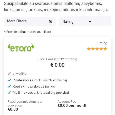
Susipažinkite su svarbiausiomis platformų savybėmis,
funkcijomis, įrankiais, mokėjimų būdais ir kita informacija:
More Filters
4
Providers that match your filters
Rating
Total Fees (for 12 months)
€ 0.00
What we like
Pirkite akcijas ir ETF su 0% komisinių
Kopijavimo prekybos įrankis
Maži mokesčiai kriptovaliutų prekybai
Fixed commissions per
Account Fee
€0.00
per month
operation
€0.00