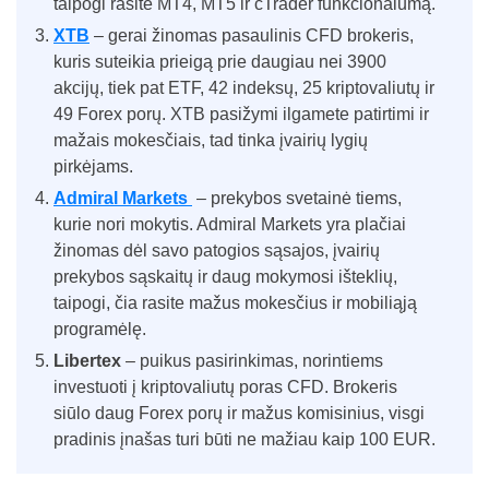
taipogi rasite MT4, MT5 ir cTrader funkcionalumą.
XTB
– gerai žinomas pasaulinis CFD brokeris,
kuris suteikia prieigą prie daugiau nei 3900
akcijų, tiek pat ETF, 42 indeksų, 25 kriptovaliutų ir
49 Forex porų. XTB pasižymi ilgamete patirtimi ir
mažais mokesčiais, tad tinka įvairių lygių
pirkėjams.
Admiral Markets
– prekybos svetainė tiems,
kurie nori mokytis. Admiral Markets yra plačiai
žinomas dėl savo patogios sąsajos, įvairių
prekybos sąskaitų ir daug mokymosi išteklių,
taipogi, čia rasite mažus mokesčius ir mobiliąją
programėlę.
Libertex
– puikus pasirinkimas, norintiems
investuoti į kriptovaliutų poras CFD. Brokeris
siūlo daug Forex porų ir mažus komisinius, visgi
pradinis įnašas turi būti ne mažiau kaip 100 EUR.