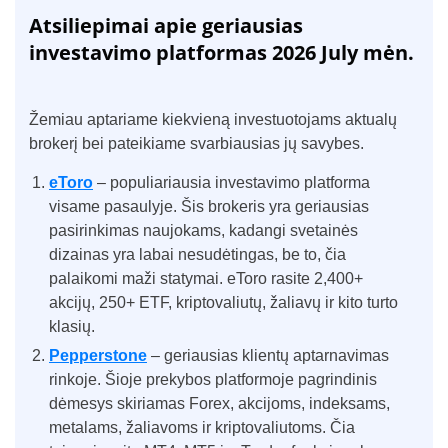
Atsiliepimai apie geriausias
investavimo platformas 2026 July mėn.
Žemiau aptariame kiekvieną investuotojams aktualų
brokerį bei pateikiame svarbiausias jų savybes.
eToro
– populiariausia investavimo platforma
visame pasaulyje. Šis brokeris yra geriausias
pasirinkimas naujokams, kadangi svetainės
dizainas yra labai nesudėtingas, be to, čia
palaikomi maži statymai. eToro rasite 2,400+
akcijų, 250+ ETF, kriptovaliutų, žaliavų ir kito turto
klasių.
Pepperstone
– geriausias klientų aptarnavimas
rinkoje. Šioje prekybos platformoje pagrindinis
dėmesys skiriamas Forex, akcijoms, indeksams,
metalams, žaliavoms ir kriptovaliutoms. Čia