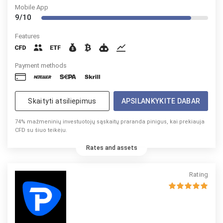
Mobile App
9/10
Features
Payment methods
Skaityti atsiliepimus
APSILANKYKITE DABAR
74% mažmeninių investuotojų sąskaitų praranda pinigus, kai prekiauja
CFD su šiuo teikėju.
Rates and assets
Rating