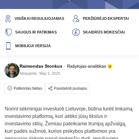
VISIŠKAI REGULIUOJAMAS
PERŽIŪRĖJO EKSPERTAI
SAUGUS IR PATIKIMAS
SKAIDRŪS MOKESČIAI
MOBILIOJI VERSIJA
Raimondas Stonkus
Rašytojas-analitikas
Atnaujinta:
May 3, 2025
Patikrintas faktas
Pasidalinti puslapiu
Norint sėkmingai investuoti Lietuvoje, būtina turėti tinkamą
investavimo platformą, kuri atitiks jūsų tikslus ir
investavimo stilių. Žemiau pateikiame trumpą apžvalgą,
kuri padės sužinoti, kurios prekybos platformos yra
geriausios rinkoje pagal mokesčių dydį, reguliavimą,