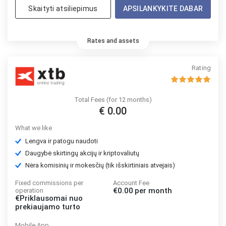
Skaityti atsiliepimus
APSILANKYKITE DABAR
Rates and assets
Rating
Total Fees (for 12 months)
€ 0.00
What we like
Lengva ir patogu naudoti
Daugybė skirtingų akcijų ir kriptovaliutų
Nėra komisinių ir mokesčių (tik išskirtiniais atvejais)
Fixed commissions per
Account Fee
€0.00
per month
operation
€Priklausomai nuo
prekiaujamo turto
Mobile App