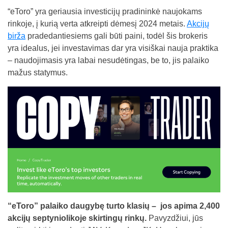
“eToro” yra geriausia investicijų pradininkė naujokams
rinkoje, į kurią verta atkreipti dėmesį 2024 metais.
Akcijų
birža
pradedantiesiems gali būti paini, todėl šis brokeris
yra idealus, jei investavimas dar yra visiškai nauja praktika
– naudojimasis yra labai nesudėtingas, be to, jis palaiko
mažus statymus.
“eToro” palaiko daugybę turto klasių – jos apima 2,400
akcijų septyniolikoje skirtingų rinkų.
Pavyzdžiui, jūs