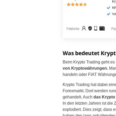
Kr
NF
Ve
Features
Pa
Was bedeutet Krypt
Beim Krypto Trading geht es
von Kryptowährungen.
Man
handeln oder FIAT Währunge
Krypto Trading hat dabei ein
Forexmarkt. Dort werden run
gehandelt. Auch
das Krypto 
In den letzten Jahren ist di
explodiert. Dies zeigt, dass 
haben den lang anhaltenden 