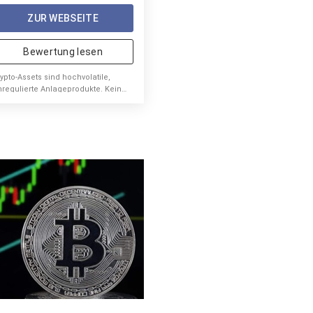
ZUR WEBSEITE
Bewertung lesen
ypto-Assets sind hochvolatile,
nregulierte Anlageprodukte. Kein
U-Anlegerschutz.