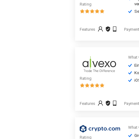
ve
Rating
Se
Features
Paymen
What 
Ei
Ko
Rating
iO
Features
Paymen
What 
Gr
Rating