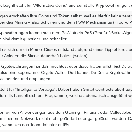
begriff steht für “Alternative Coins” und somit alle Kryptowährungen, di
en erschaffen ihre Coins und Token selbst, weil es hierfür keine zentra
 über das Mining – also Schürfen und dem PoW Mechanismus (Proof-
yptowährungen kommt statt dem PoW oft ein PoS (Proof-of-Stake-Algo
 sind damit günstiger und schneller.
t es sich um ein Meme. Dieses entstand aufgrund eines Tippfehlers au
r Anleger, die Bitcoin dauerhaft halten (wollen).
ryptowährungen handeln möchtest oder diese halten willst, bist Du auf
also eine sogenannte Crypto Wallet. Dort kannst Du Deine Kryptowähr
wie senden und empfangen.
teht für “Intelligente Verträge”. Dabei haben Smart Contracts überhaup
 tun. Es handelt sich um Programme, welche automatisch ausgeführt 
tt.
en wir von Anwendungen aus dem Gaming-, Finanz-, oder Collectibles
ion in einem Netzwerk nicht mehr geändert oder gar gelöscht werden. 
, wenn sich das Team dahinter auflöst.