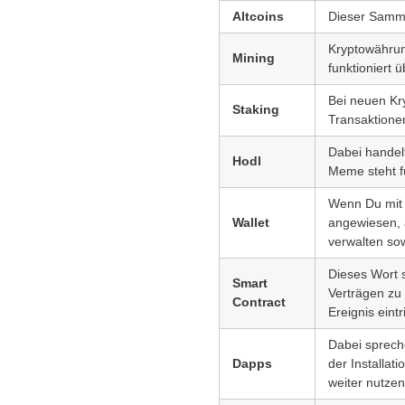
Altcoins
Dieser Sammel
Kryptowährung
Mining
funktioniert
Bei neuen Kr
Staking
Transaktionen
Dabei handel
Hodl
Meme steht fü
Wenn Du mit K
Wallet
angewiesen, 
verwalten so
Dieses Wort s
Smart
Verträgen zu
Contract
Ereignis eintri
Dabei sprech
Dapps
der Installat
weiter nutzen