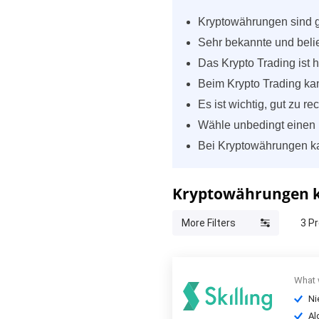
Kryptowährungen sind gr
Sehr bekannte und beli
Das Krypto Trading ist 
Beim Krypto Trading k
Es ist wichtig, gut zu r
Wähle unbedingt einen 
Bei Kryptowährungen ka
Kryptowährungen ka
More Filters
3
Pr
What 
Ni
Al