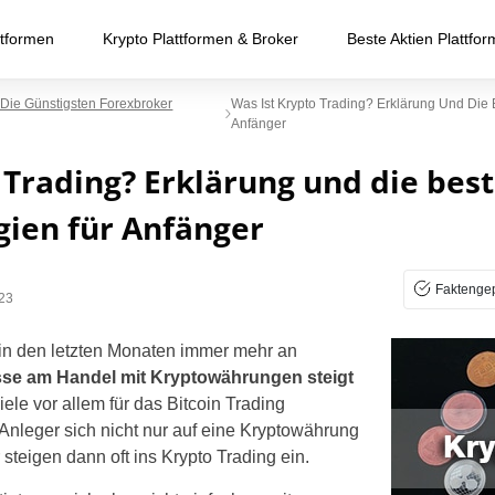
ttformen
Krypto Plattformen & Broker
Beste Aktien Plattfo
 Die Günstigsten Forexbroker
Was Ist Krypto Trading? Erklärung Und Die 
Anfänger
 Trading? Erklärung und die bes
gien für Anfänger
Faktengep
23
n den letzten Monaten immer mehr an
sse am Handel mit Kryptowährungen steigt
iele vor allem für das Bitcoin Trading
 Anleger sich nicht nur auf eine Kryptowährung
steigen dann oft ins Krypto Trading ein.