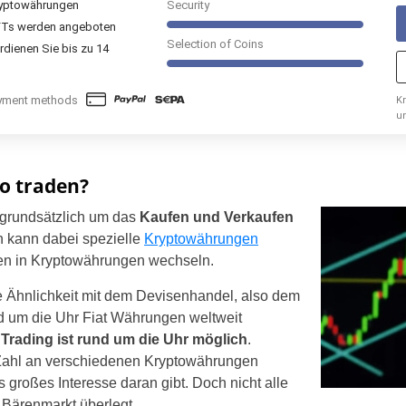
yptowährungen
Security
Ts werden angeboten
Selection of Coins
rdienen Sie bis zu 14
yment methods
Kr
u
E
o traden?
 grundsätzlich um das
Kaufen und Verkaufen
Germany
 kann dabei spezielle
Kryptowährungen
n in Kryptowährungen wechseln.
United States
e Ähnlichkeit mit dem Devisenhandel, also dem
United Kingdom
d um die Uhr Fiat Währungen weltweit
Trading ist rund um die Uhr möglich
.
UAE Arabic
e Zahl an verschiedenen Kryptowährungen
es großes Interesse daran gibt. Doch nicht alle
Bulgaria
Bärenmarkt überlegt.