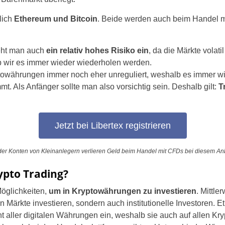
Brazil
lich
Ethereum und Bitcoin
. Beide werden auch beim Handel m
Czechia
eht man auch
ein relativ hohes Risiko ein
, da die Märkte volati
Spain
 wir es immer wieder wiederholen werden.
ptowährungen immer noch eher unreguliert, weshalb es immer wi
France
. Als Anfänger sollte man also vorsichtig sein. Deshalb gilt:
T
Greece
Jetzt bei Libertex registrieren
Hungary
Italy
er Konten von Kleinanlegern verlieren Geld beim Handel mit CFDs bei diesem Anb
ypto Trading?
Lithuania
Möglichkeiten,
um in Kryptowährungen zu investieren
. Mittle
Netherlands
len Märkte investieren, sondern auch institutionelle Investoren.
nt aller digitalen Währungen ein, weshalb sie auch auf allen Kry
Poland