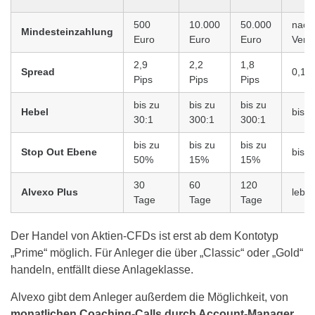
500
10.000
50.000
nach
Mindesteinzahlung
Euro
Euro
Euro
Vere
2,9
2,2
1,8
Spread
0,1 P
Pips
Pips
Pips
bis zu
bis zu
bis zu
Hebel
bis z
30:1
300:1
300:1
bis zu
bis zu
bis zu
Stop Out Ebene
bis 
50%
15%
15%
30
60
120
Alvexo Plus
lebe
Tage
Tage
Tage
Der Handel von Aktien-CFDs ist erst ab dem Kontotyp
„Prime“ möglich. Für Anleger die über „Classic“ oder „Gold“
handeln, entfällt diese Anlageklasse.
Alvexo gibt dem Anleger außerdem die Möglichkeit, von
monatlichen Coaching-Calls durch Account-Manager