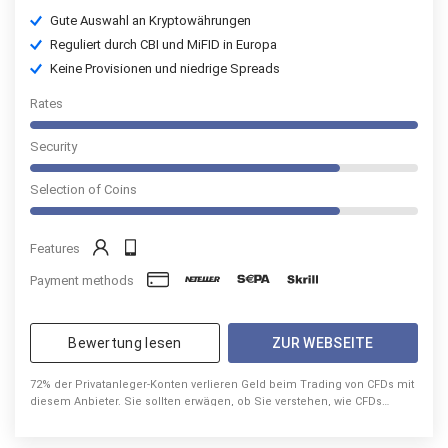
Gute Auswahl an Kryptowährungen
Reguliert durch CBI und MiFID in Europa
Keine Provisionen und niedrige Spreads
Rates
Security
Selection of Coins
Features
Payment methods
Bewertung lesen
ZUR WEBSEITE
72% der Privatanleger-Konten verlieren Geld beim Trading von CFDs mit
diesem Anbieter. Sie sollten erwägen, ob Sie verstehen, wie CFDs
funktionieren und ob Sie sich das hohe Risiko leisten können, ihr Geld
zu verlieren.