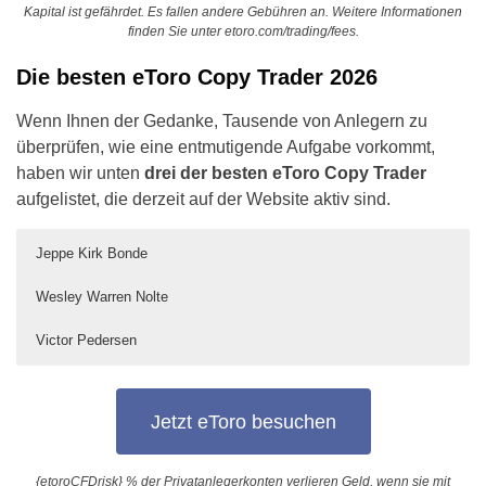
Kapital ist gefährdet. Es fallen andere Gebühren an. Weitere Informationen
finden Sie unter etoro.com/trading/fees.
Die besten eToro Copy Trader 2026
Wenn Ihnen der Gedanke, Tausende von Anlegern zu
überprüfen, wie eine entmutigende Aufgabe vorkommt,
haben wir unten
drei der besten eToro Copy Trader
aufgelistet, die derzeit auf der Website aktiv sind.
Jeppe Kirk Bonde
Wesley Warren Nolte
Victor Pedersen
Jeppe Kirk Bonde – 30 % durchschnittliche
Wesley Warren Nolte – Renditen von 650
Victor Pedersen – Erfolgreicher eToro
jährliche Rendite seit 2013
% in den letzten 5 Jahren
Swing Trader
Jetzt eToro besuchen
Dieser Händler ist in Großbritannien ansässig und
Dieser eToro Copy Trader hat – ähnlich wie Jeppe
Victor Pedersen, der unter dem Benutzernamen
nutzt eToro seit 2013. So können wir mit
Kirk Bonde – eine ausgezeichnete Erfolgsbilanz auf
Miyoshi auftritt, ist ein in Dänemark ansässiger Swing
{etoroCFDrisk} % der Privatanlegerkonten verlieren Geld, wenn sie mit