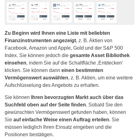
sich um monatliche/vierteljährliche Gebühren
zahlen Sie wahrscheinlich durchschnittlich 0,2 %.
auszahlen lassen möchten oder welche
dem Vermögenswert, mit dem Sie handeln
kümmern zu müssen.
Wenn Sie mit Gold oder einem wichtigen Index wie
Zahlungsmethode Sie verwenden. Zu beachten ist
der Höhe der angewandten Hebelwirkung (falls
dem Dow Jones handeln, wird dieser Wert noch
jedoch, dass eine
Mindestauszahlung von 30 US-
vorhanden)
niedriger sein.
Dollar
getätigt werden muss.
Zu Beginn wird Ihnen eine Liste mit beliebten
Die gute Nachricht ist, dass Sie Ihre tägliche
Finanzinstrumenten angezeigt
, z. B. Aktien von
Übernachtgebühr in Dollar und Cent sehen können,
Facebook, Amazon und Apple, Gold und der S&P 500
wenn Sie eine Order bei eToro einrichten. Wenn Sie
Index. Sie können jedoch die
gesamte Asset Bibliothek
Änderungen an Ihrem Auftrag vornehmen – zum
einsehen
, indem Sie auf die Schaltfläche ‚Entdecken‘
Beispiel in Bezug auf die Höhe des Einsatzes oder
klicken. Sie können dann
einen bestimmten
die Hebelwirkung – wird die Gebühr für die
Vermögenswert auswählen
, z. B. Aktien, um eine weitere
Übernachtfinanzierung aktualisiert. So ist
Aufschlüsselung des Angebots zu erhalten.
sichergestellt, dass Sie Ihre Handelskosten genau
kennen, bevor Sie eine Position eingehen.
Sie können
Ihren bevorzugten Markt auch über das
Suchfeld oben auf der Seite finden
. Sobald Sie den
gewünschten Vermögenswert gefunden haben, können
Sie
auf einfache Weise einen Auftrag erteilen
. Sie
müssen lediglich Ihren Einsatz eingeben und die
Positionen bestätigen.