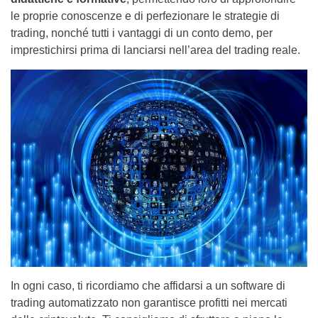
le proprie conoscenze e di perfezionare le strategie di
trading, nonché tutti i vantaggi di un conto demo, per
imprestichirsi prima di lanciarsi nell’area del trading reale.
In ogni caso, ti ricordiamo che affidarsi a un software di
trading automatizzato non garantisce profitti nei mercati