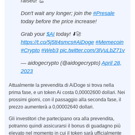
raised! 👏
Don't wait any longer; join the
#Presale
today before the price increase!
Grab your
$AI
today! ⬇️🚀
https://t.co/5j5tt4smcs
#AiDoge
#Memecoin
#Crypto
#Web3
pic.twitter.com/3lVuLbZ71v
— aidogecrypto (@aidogecrypto)
April 28,
2023
Attualmente la prevendita di AiDoge si trova nella
prima fase, e un token Ai costa 0,00002600 dollari. Nei
prossimi giorni, con il passaggio alla seconda fase, il
prezzo aumenterà a 0,00002640 dollari.
Gli investitori che partecipano ora alla prevendita,
potranno quindi assicurarsi il bonus di guadagno più
elevato nel momento in cui il token sarà ufficialmente