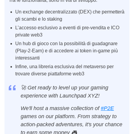
Tra le funzionalità, sono in via di sviluppo:
Un exchange decentralizzato (DEX) che permetterà
gli scambi e lo staking
L’accesso esclusivo a eventi di pre-vendita e ICO
private web3
Un hub di gioco con la possibilità di guadagnare
(Play-2-Earn) e di accedere ai token in-game più
interessanti
Infine, una libreria esclusiva del metaverso per
trovare diverse piattaforme web3
🚀 Get ready to level up your gaming
experience with Launchpad XYZ!
We'll host a massive collection of
#P2E
games on our platform. From strategy to
action-packed adventures, it's your chance
to earn some money 🎮