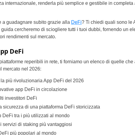
za internazionale, renderla più semplice e gestibile in completa 
 a guadagnare subito grazie alla
DeFi
? Ti chiedi quali sono le 
ta guida cercheremo di sciogliere tutti i tuoi dubbi, fornendo un 
iori rendimenti sul mercato.
app DeFi
attaforme reperibili in rete, ti forniamo un elenco di quelle ch
ul mercato nel 2026:
 la più rivoluzionaria App DeFi del 2026
novative app DeFi in circolazione
ti investitori DeFi
la sicurezza di una piattaforma DeFi storicizzata
DeFi tra i più utilizzati al mondo
 servizi di staking più vantaggiosi
DeFi più popolari al mondo