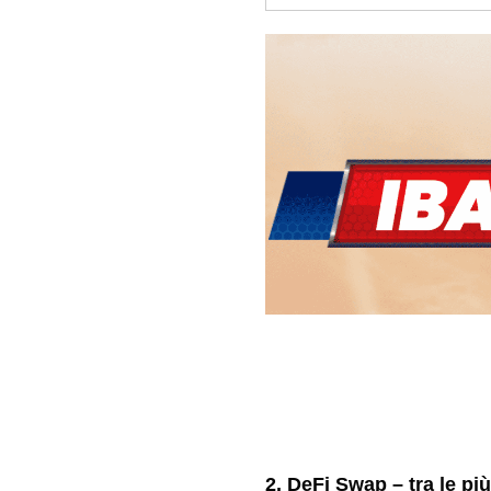
2. DeFi Swap – tra le pi