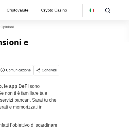
Criptovalute
Crypto Casino
 Opinioni
nsioni e
Comunicazione
Condividi
p
, le
app DeFi
sono
Se non ti è familiare tale
servizi bancari. Sarai tu che
erati e memorizzati in
atti l’obiettivo di scardinare