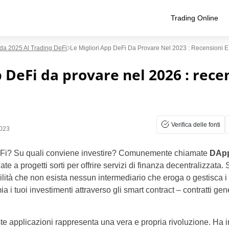
Trading Online
ida 2025 Al Trading DeFi
Le Migliori App DeFi Da Provare Nel 2023 : Recensioni E
 DeFi da provare nel 2026 : rece
Verifica delle fonti
023
DeFi? Su quali conviene investire? Comunemente chiamate
DAp
ate a progetti sorti per offrire servizi di finanza decentralizzata. 
lità che non esista nessun intermediario che eroga o gestisca i 
 i tuoi investimenti attraverso gli smart contract – contratti gen
e applicazioni rappresenta una vera e propria rivoluzione. Ha inf