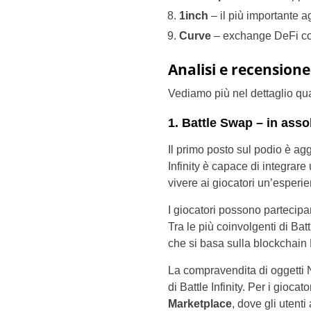
1inch
– il più importante 
Curve
– exchange DeFi co
Analisi e recensione
Vediamo più nel dettaglio qua
1. Battle Swap – in asso
Il primo posto sul podio è ag
Infinity è capace di integrare
vivere ai giocatori un’esperi
I giocatori possono partecipa
Tra le più coinvolgenti di Bat
che si basa sulla blockchai
La compravendita di oggetti NF
di Battle Infinity. Per i gioc
Marketplace
, dove gli utenti