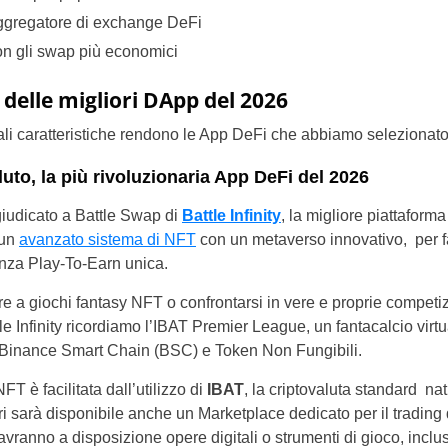
aggregatore di exchange DeFi
n gli swap più economici
 delle migliori DApp del 2026
li caratteristiche rendono le App DeFi che abbiamo selezionato 
luto, la più rivoluzionaria App DeFi del 2026
giudicato a Battle Swap di
Battle Infinity
, la migliore piattaforma
 un
avanzato sistema di NFT
con un metaverso innovativo, per f
enza Play-To-Earn unica.
re a giochi fantasy NFT o confrontarsi in vere e proprie competi
tle Infinity ricordiamo l’IBAT Premier League, un fantacalcio virt
n Binance Smart Chain (BSC) e Token Non Fungibili.
T è facilitata dall’utilizzo di
IBAT
, la criptovaluta standard nat
atori sarà disponibile anche un Marketplace dedicato per il trading 
 avranno a disposizione opere digitali o strumenti di gioco, inclus