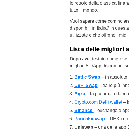
le regole della classica finan
tutto il mondo.
Vuoi sapere come cominciare
disponibili in Italia? In ques
utilizzate e che offrono i migl
Lista delle migliori 
Dopo aver testato numerose pi
migliori 8 DApp disponibili s
Battle Swap
– in assoluto,
DeFi Swap
– tra le più in
Aqru
– la più amata da mol
Crypto.com DeFi wallet
– 
Binance
– exchange e app 
Pancakeswap
– DEX con i
Uniswap –
una delle app 