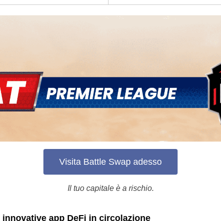
Brazil
Czechia
Germany
Spain
France
Greece
Hungary
Visita Battle Swap adesso
Lithuania
Il tuo capitale è a rischio.
Netherlands
Poland
ù innovative app DeFi in circolazione