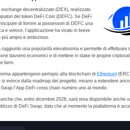
Portugal
 exchange decentralizzato (DEX), realizzato
luppatori del token DeFi Coin (DEFC). Se DeFi
Romania
rincipale di fornire ai possessori di DEFC una
 e veloce, l’applicazione ha virato in breve
Russia
 più ampio e ambizioso.
Sweden
raggiunto una popolarità elevatissima e permette di effettuare s
one davvero economici e di mettere in stake le proprie criptovalu
Slovakia
e farm.
Thailand
taforma appartengono perlopiù alla blockchain di
Ethereum
(ERC2
 si evince dalla roadmap del progetto, mirano a estendere ancora
Turkey
i Swap l’App DeFi cross chain numero uno al mondo.
nche che, entro dicembre 2026, sarà resa disponibile anche un’
ilizzo di DeFi Swap, dato che al momento la piattaforma è acces