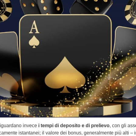
 riguardano invece
i tempi di deposito e di prelievo
, con gli ass
aticamente istantanei; il valore dei bonus, generalmente più alti 