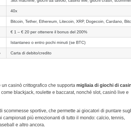
Slot machine, giochi da tavolo, casinò live, giochi crash, scomme
40x
Bitcoin, Tether, Ethereum, Litecoin, XRP, Dogecoin, Cardano, B
€ 1 – € 20 per ottenere il bonus del 200%
Istantaneo o entro pochi minuti (se BTC)
o
Carta di debito/credito
 un casinò crittografico che supporta
migliaia di giochi di ca
o come blackjack, roulette e baccarat, nonché slot, casinò live e
i scommesse sportive, che permette ai giocatori di puntare sugl
ui campionati più emozionanti di tutto il mondo: calcio, tennis,
aseball e altro ancora.