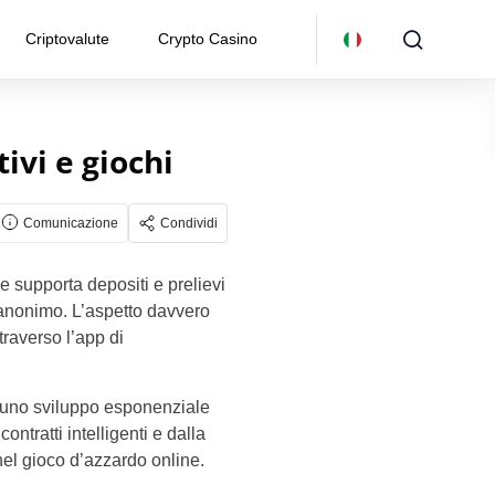
Criptovalute
Crypto Casino
ivi e giochi
Comunicazione
Condividi
e supporta depositi e prelievi
o anonimo. L’aspetto davvero
raverso l’app di
to uno sviluppo esponenziale
contratti intelligenti e dalla
 nel gioco d’azzardo online.