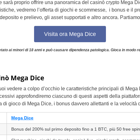
ne sarà proprio offrire una panoramica del casinò crypto Mega 
ristiche, vedremo l’offerta di giochi e scommesse, i bonus e il 
deposito e prelievo, gli asset supportati e altro ancora. Partiamo
Visita ora Mega Dice
vietato ai minori di 18 anni e può causare dipendenza patologica. Gioca in modo r
inò Mega Dice
uoi vedere a colpo d’occhio le caratteristiche principali di Mega 
cessivi approfondiremo ciascuno di questi aspetti della piattaf
a di gioco di Mega Dice, i bonus davvero allettanti e la velocità d
Mega Dice
Bonus del 200% sul primo deposito fino a 1 BTC, più 50 free spi