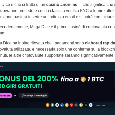
Dice è che si tratta di un
casinò anonimo
, il che significa che 
 dovranno procedere con la classica verifica KYC o fornire altre
crizione basterà inserire un indirizzo email e si potrà cominciare
dentemente, Mega Dice è il primo casinò di criptovaluta con l
ram,
 Dice ha inoltre rilevato che i pagamenti sono
elaborati rapi
ovaluta utilizzata, è necessaria solo una conferma sulla blockch
uti, le altre criptovalute supportate saranno significativamente 