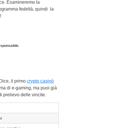
Dice. Esamineremo la
programma fedeltà, quindi la
!
esponsabile.
Dice, il primo
crypto casinò
orma di e-gaming, ma puoi già
i prelievo delle vincite.
ns