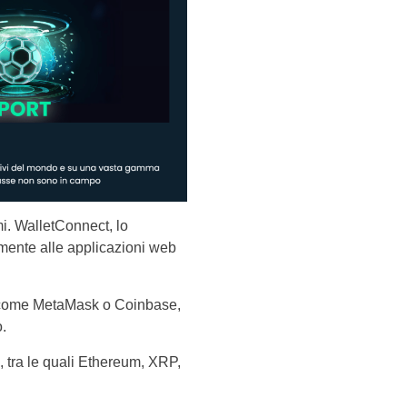
mi. WalletConnect, lo
lmente alle applicazioni web
ome MetaMask o Coinbase,
o.
, tra le quali Ethereum, XRP,