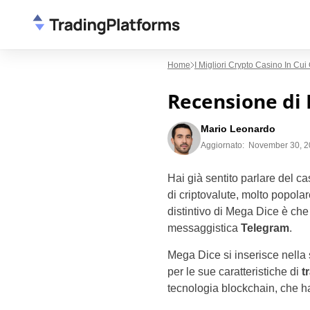
Home
I Migliori Crypto Casino In Cu
Recensione di 
Mario Leonardo
Aggiornato:
November 30, 2
Hai già sentito parlare del c
di criptovalute, molto popola
distintivo di Mega Dice è che 
messaggistica
Telegram
.
Mega Dice si inserisce nella 
per le sue caratteristiche di
t
tecnologia blockchain, che han