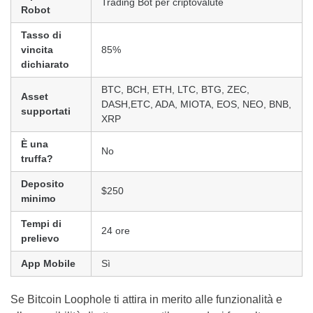
Trading Bot per criptovalute
Robot
Tasso di
vincita
85%
dichiarato
BTC, BCH, ETH, LTC, BTG, ZEC,
Asset
DASH,ETC, ADA, MIOTA, EOS, NEO, BNB,
supportati
XRP
È una
No
truffa?
Deposito
$250
minimo
Tempi di
24 ore
prelievo
App Mobile
Sì
Se Bitcoin Loophole ti attira in merito alle funzionalità e