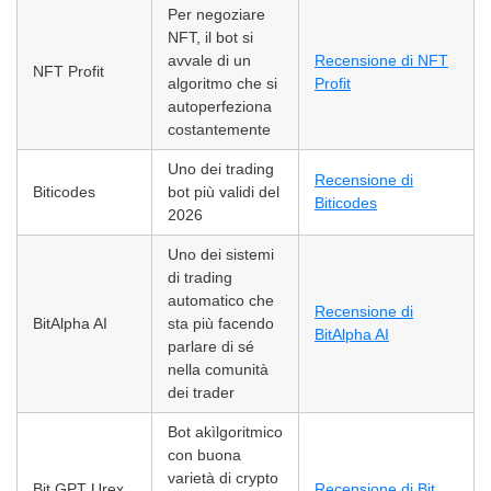
Per negoziare
NFT, il bot si
avvale di un
Recensione di NFT
NFT Profit
algoritmo che si
Profit
autoperfeziona
costantemente
Uno dei trading
Recensione di
Biticodes
bot più validi del
Biticodes
2026
Uno dei sistemi
di trading
automatico che
Recensione di
BitAlpha AI
sta più facendo
BitAlpha AI
parlare di sé
nella comunità
dei trader
Bot akìlgoritmico
con buona
varietà di crypto
Bit GPT Urex
Recensione di Bit