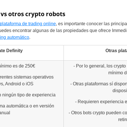
Portugal
vs otros crypto robots
Romania
plataforma de trading online
, es importante conocer las principa
 puedes encontrar algunas de las propiedades que ofrece Immed
Russia
ding automático
.
Sweden
te Definity
Otras pla
Slovakia
mínimo es de 250€
- Por lo general, los crypto
Thailand
mínimo d
erentes sistemas operativos
, Android o iOS
- Otras plataformas sí disp
Turkey
disposi
n ningún tipo de experiencia
- Requieren experiencia 
rma automática o en versión
anual
- Otros bots crypto pueden co
reti