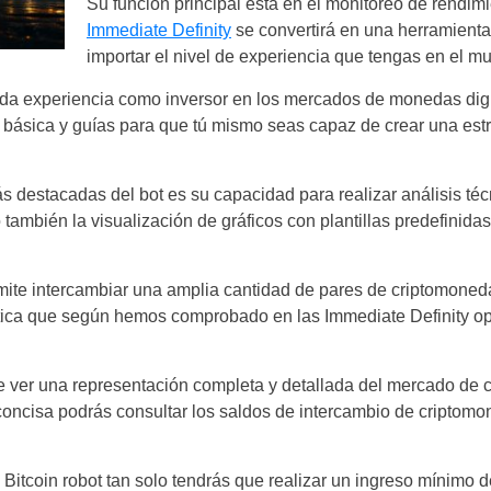
Su función principal está en el monitoreo de rendi
Immediate Definity
se convertirá en una herramienta
importar el nivel de experiencia que tengas en el m
da experiencia como inversor en los mercados de monedas digit
 básica y guías para que tú mismo seas capaz de crear una estra
s destacadas del bot es su capacidad para realizar análisis téc
también la visualización de gráficos con plantillas predefinidas 
Spain
rmite intercambiar una amplia cantidad de pares de criptomoned
stica que según hemos comprobado en las Immediate Definity op
United States
United Kingdom
de ver una representación completa y detallada del mercado de
concisa podrás consultar los saldos de intercambio de criptomon
UAE Arabic
Bulgaria
 Bitcoin robot tan solo tendrás que realizar un ingreso mínimo d