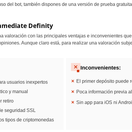
 uso del bot, también dispones de una versión de prueba gratuit
Brazil
Czechia
mmediate Definity
Germany
na valoración con las principales ventajas e inconvenientes q
piniones. Aunque claro está, para realizar una valoración subje
France
Greece
Inconvenientes:
Hungary
El primer depósito puede r
ara usuarios inexpertos
Italy
tico y manual
Poca información previa al
Lithuania
 retiro
Sin app para iOS ni Andro
de seguridad SSL
Netherlands
os tipos de criptomonedas
Poland