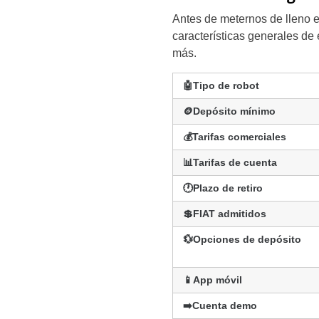
Antes de meternos de lleno 
características generales de 
más.
🤖Tipo de robot
🪙Depósito mínimo
💰Tarifas comerciales
📊
Tarifas de cuenta
🕐
Plazo de retiro
💲FIAT admitidos
💱Opciones de depósito
📱
App móvil
➡️Cuenta demo