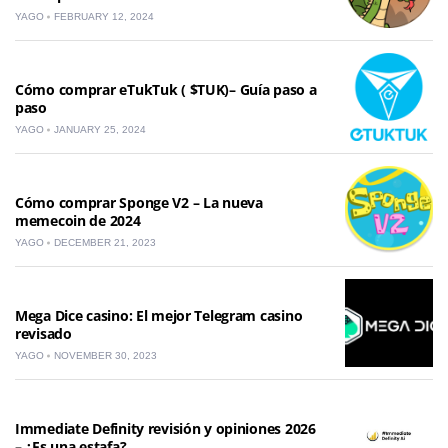
YAGO
FEBRUARY 12, 2024
Cómo comprar eTukTuk ( $TUK)– Guía paso a
paso
YAGO
JANUARY 25, 2024
Cómo comprar Sponge V2 – La nueva
memecoin de 2024
YAGO
DECEMBER 21, 2023
Mega Dice casino: El mejor Telegram casino
revisado
YAGO
NOVEMBER 30, 2023
Immediate Definity revisión y opiniones 2026
– ¿Es una estafa?