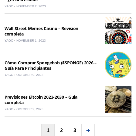
YAGO
NOVEMBER 2, 2023
Wall Street Memes Casino – Revisión
completa
YAGO
NOVEMBER 1, 2023
Cómo Comprar Spongebob ($SPONGE) 2026 –
Guía Para Principiantes
YAGO
OCTOBER 9, 2023
Previsiones Bitcoin 2023-2030 – Guía
completa
YAGO
OCTOBER 2, 2023
Posts
1
2
3