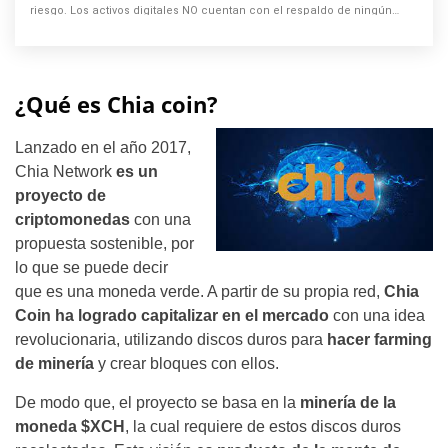
riesgo. Los activos digitales NO cuentan con el respaldo de ningún
gobierno o banco central.
¿Qué es Chia coin?
Lanzado en el año 2017,
Chia Network
es un
proyecto de
criptomonedas
con una
propuesta sostenible,
por
lo que se puede decir
que es una moneda verde
. A partir de su propia red,
Chia
Coin ha logrado capitalizar en el mercado
con una idea
revolucionaria, utilizando discos duros para
hacer farming
de minería
y crear bloques con ellos.
De modo que, el proyecto se basa en la
minería de la
moneda $XCH
, la cual requiere de estos discos duros