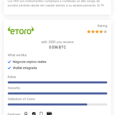
Los CFD son instrumentos complejos y conllevan un alto riesgo de
posible pérdida rápida del capital debido a su apalancamiento. El 79%
de las cuentas de los inversores minoristas pierden capital cuando
operan CFD con este proveedor. Debe tener en cuenta si entiende
cómo funcionan los CFD y si puede permitirse asumir un alto riesgo en
la pérdida de su capital.
Rating
with 1000 you receive
0.036
BTC
What we like
Negocie criptos reales
Wallet integrada
Rates
Security
Selection of Coins
Features