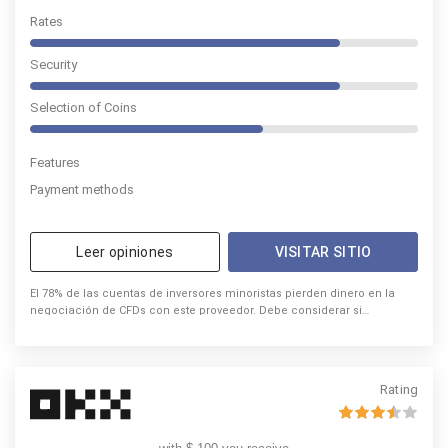
Rates
Security
Selection of Coins
Features
Payment methods
Leer opiniones
VISITAR SITIO
El 78% de las cuentas de inversores minoristas pierden dinero en la
negociación de CFDs con este proveedor. Debe considerar si
comprende el funcionamiento de los CFDs y si puede permitirse
asumir un riesgo elevado de perder su dinero.
Rating