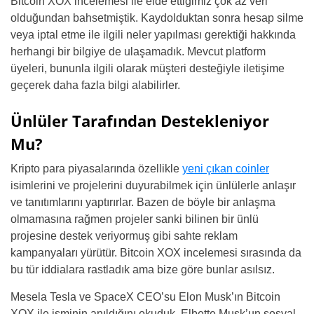
Bitcoin XOX incelemesi ile elde ettiğimiz çok az veri
olduğundan bahsetmiştik. Kaydolduktan sonra hesap silme
veya iptal etme ile ilgili neler yapılması gerektiği hakkında
herhangi bir bilgiye de ulaşamadık. Mevcut platform
üyeleri, bununla ilgili olarak müşteri desteğiyle iletişime
geçerek daha fazla bilgi alabilirler.
Ünlüler Tarafından Destekleniyor
Mu?
Kripto para piyasalarında özellikle
yeni çıkan coinler
isimlerini ve projelerini duyurabilmek için ünlülerle anlaşır
ve tanıtımlarını yaptırırlar. Bazen de böyle bir anlaşma
olmamasına rağmen projeler sanki bilinen bir ünlü
projesine destek veriyormuş gibi sahte reklam
kampanyaları yürütür. Bitcoin XOX incelemesi sırasında da
bu tür iddialara rastladık ama bize göre bunlar asılsız.
Mesela Tesla ve SpaceX CEO’su Elon Musk’ın Bitcoin
XOX ile isminin anıldığını okuduk. Elbette Musk’un sosyal