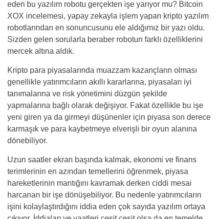
eden bu yazılım robotu gerçekten işe yarıyor mu? Bitcoin
XOX incelemesi, yapay zekayla işlem yapan kripto yazılım
robotlarından en sonuncusunu ele aldığımız bir yazı oldu.
Sizden gelen sorularla beraber robotun farklı özelliklerini
mercek altına aldık.
Kripto para piyasalarında muazzam kazançların olması
genellikle yatırımcıların akıllı kararlarına, piyasaları iyi
tanımalarına ve risk yönetimini düzgün şekilde
yapmalarına bağlı olarak değişiyor. Fakat özellikle bu işe
yeni giren ya da girmeyi düşünenler için piyasa son derece
karmaşık ve para kaybetmeye elverişli bir oyun alanına
dönebiliyor.
Uzun saatler ekran başında kalmak, ekonomi ve finans
terimlerinin en azından temellerini öğrenmek, piyasa
hareketlerinin mantığını kavramak derken ciddi mesai
harcanan bir işe dönüşebiliyor. Bu nedenle yatırımcıların
işini kolaylaştırdığını iddia eden çok sayıda yazılım ortaya
çıkıyor. İddiaları ve vaatleri çeşit çeşit olsa da en temelde