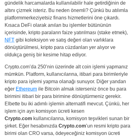
gündelik harcamalarda kullanılabilir hale getirdiğinin de
altını çizmek isteriz. Bu neden önemli? Çünkü bu atılımla
platformmerkeziyetsiz finans hizmetlerini öne çıkardı.
Kısaca DeFi olarak anılan bu işlemler bütününün
içerisinde, kripto paraların faize yatırılması (stake etmek),
NFT
gibi koleksiyon ve satış değeri olan varlıklara
dönüştürülmesi, kripto para cüzdanları yer alıyor ve
oldukça geniş bir kesime hitap ediyor.
Crypto.com’da 250’nin üzerinde alt coin işlemi yapmanız
mümkün. Platform, kullanıcılarına, itibari para birimleriyle
kripto para işlemi yapma olanağı sunuyor. Diğer yandan
eğer
Ethereum
ile Bitcoin almak isterseniz önce bu para
birimini itibari bir para birimine dönüştürmeniz gerekir.
Elbette bu iki adımlı işlemin alternatifi mevcut. Çünkü, her
işlem için ayrı komisyon ücreti kesen
Crypto.com
kullanıcılarına, komisyon teşvikleri sunan bir
şirket. Eğer hesabınızda
Crypto.com
’un resmi kripto para
birimi olan CRO varsa, ödeyeceğiniz komisyon ücreti