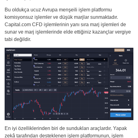
Bu oldukça ucuz Avrupa menşeili işlem platformu
komisyonsuz işlemler ve düşük marjlar sunmaktadır.
Capital.com CFD işlemlerinin yanı sıra marj işlemleri de
sunar ve marj işlemlerinde elde ettiğiniz kazançlar vergiye
tabi değildir.
En iyi özelliklerinden biri de sundukları araçlardır. Yapak
zekâ tarafından desteklenen işlem platformunun, işlem