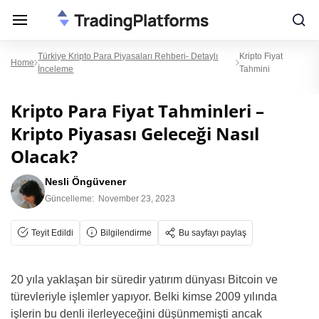
Türkiye Kripto Para Piyasaları Rehberi- Detaylı
Kripto Fiyat
Home
İnceleme
Tahmini
Kripto Para Fiyat Tahminleri –
Kripto Piyasası Geleceği Nasıl
Olacak?
Nesli Öngüvener
Güncelleme:
November 23, 2023
Teyit Edildi
Bilgilendirme
Bu sayfayı paylaş
20 yıla yaklaşan bir süredir yatırım dünyası Bitcoin ve
türevleriyle işlemler yapıyor. Belki kimse 2009 yılında
işlerin bu denli ilerleyeceğini düşünmemişti ancak