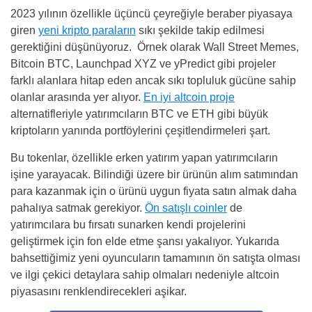
2023 yılının özellikle üçüncü çeyreğiyle beraber piyasaya
giren
yeni kripto paraların
sıkı şekilde takip edilmesi
gerektiğini düşünüyoruz. Örnek olarak Wall Street Memes,
Bitcoin BTC, Launchpad XYZ ve yPredict gibi projeler
farklı alanlara hitap eden ancak sıkı topluluk gücüne sahip
olanlar arasında yer alıyor.
En iyi altcoin proje
alternatifleriyle yatırımcıların BTC ve ETH gibi büyük
kriptoların yanında portföylerini çeşitlendirmeleri şart.
Bu tokenlar, özellikle erken yatırım yapan yatırımcıların
işine yarayacak. Bilindiği üzere bir ürünün alım satımından
para kazanmak için o ürünü uygun fiyata satın almak daha
pahalıya satmak gerekiyor.
Ön satışlı coinler
de
yatırımcılara bu fırsatı sunarken kendi projelerini
geliştirmek için fon elde etme şansı yakalıyor. Yukarıda
bahsettiğimiz yeni oyuncuların tamamının ön satışta olması
ve ilgi çekici detaylara sahip olmaları nedeniyle altcoin
piyasasını renklendirecekleri aşikar.