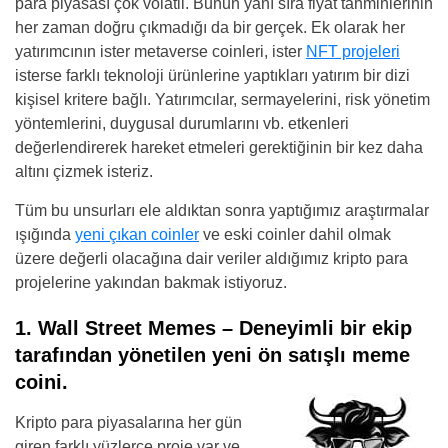
para piyasası çok volatil. Bunun yanı sıra fiyat tahminlerinin
her zaman doğru çıkmadığı da bir gerçek. Ek olarak her
yatırımcının ister metaverse coinleri, ister
NFT projeleri
isterse farklı teknoloji ürünlerine yaptıkları yatırım bir dizi
kişisel kritere bağlı. Yatırımcılar, sermayelerini, risk yönetim
yöntemlerini, duygusal durumlarını vb. etkenleri
değerlendirerek hareket etmeleri gerektiğinin bir kez daha
altını çizmek isteriz.
Tüm bu unsurları ele aldıktan sonra yaptığımız araştırmalar
ışığında
yeni çıkan coinler
ve eski coinler dahil olmak
üzere değerli olacağına dair veriler aldığımız kripto para
projelerine yakından bakmak istiyoruz.
1. Wall Street Memes –
Deneyimli bir ekip
tarafından yönetilen yeni ön satışlı meme
coini.
Kripto para piyasalarına her gün
giren farklı yüzlerce proje var ve