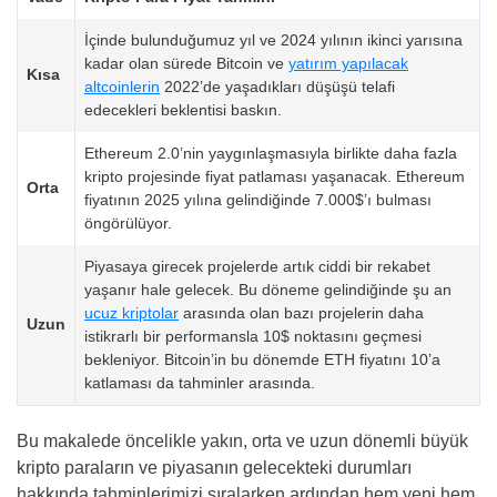
İçinde bulunduğumuz yıl ve 2024 yılının ikinci yarısına
kadar olan sürede Bitcoin ve
yatırım yapılacak
Kısa
altcoinlerin
2022’de yaşadıkları düşüşü telafi
edecekleri beklentisi baskın.
Ethereum 2.0’nin yaygınlaşmasıyla birlikte daha fazla
kripto projesinde fiyat patlaması yaşanacak. Ethereum
Orta
fiyatının 2025 yılına gelindiğinde 7.000$’ı bulması
öngörülüyor.
Piyasaya girecek projelerde artık ciddi bir rekabet
yaşanır hale gelecek. Bu döneme gelindiğinde şu an
ucuz kriptolar
arasında olan bazı projelerin daha
Uzun
istikrarlı bir performansla 10$ noktasını geçmesi
bekleniyor. Bitcoin’in bu dönemde ETH fiyatını 10’a
katlaması da tahminler arasında.
Bu makalede öncelikle yakın, orta ve uzun dönemli büyük
kripto paraların ve piyasanın gelecekteki durumları
hakkında tahminlerimizi sıralarken ardından hem yeni hem