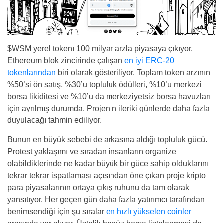
$WSM yerel tokenı 100 milyar arzla piyasaya çıkıyor.
Ethereum blok zincirinde çalışan
en iyi ERC-20
tokenlarından
biri olarak gösteriliyor. Toplam token arzının
%50’si ön satış, %30’u topluluk ödülleri, %10’u merkezi
borsa likiditesi ve %10’u da merkeziyetsiz borsa havuzları
için ayrılmış durumda. Projenin ileriki günlerde daha fazla
duyulacağı tahmin ediliyor.
Bunun en büyük sebebi de arkasına aldığı topluluk gücü.
Protest yaklaşımı ve sıradan insanların organize
olabildiklerinde ne kadar büyük bir güce sahip olduklarını
tekrar tekrar ispatlaması açısından öne çıkan proje kripto
para piyasalarının ortaya çıkış ruhunu da tam olarak
yansıtıyor. Her geçen gün daha fazla yatırımcı tarafından
benimsendiği için şu sıralar
en hızlı yükselen coinler