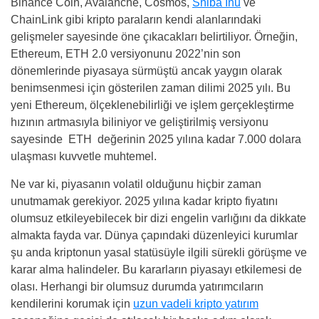
Binance Coin, Avalanche, Cosmos,
Shiba Inu
ve
ChainLink gibi kripto paraların kendi alanlarındaki
gelişmeler sayesinde öne çıkacakları belirtiliyor. Örneğin,
Ethereum, ETH 2.0 versiyonunu 2022’nin son
dönemlerinde piyasaya sürmüştü ancak yaygın olarak
benimsenmesi için gösterilen zaman dilimi 2025 yılı. Bu
yeni Ethereum, ölçeklenebilirliği ve işlem gerçekleştirme
hızının artmasıyla biliniyor ve geliştirilmiş versiyonu
sayesinde ETH değerinin 2025 yılına kadar 7.000 dolara
ulaşması kuvvetle muhtemel.
Ne var ki, piyasanın volatil olduğunu hiçbir zaman
unutmamak gerekiyor. 2025 yılına kadar kripto fiyatını
olumsuz etkileyebilecek bir dizi engelin varlığını da dikkate
almakta fayda var. Dünya çapındaki düzenleyici kurumlar
şu anda kriptonun yasal statüsüyle ilgili sürekli görüşme ve
karar alma halindeler. Bu kararların piyasayı etkilemesi de
olası. Herhangi bir olumsuz durumda yatırımcıların
kendilerini korumak için
uzun vadeli kripto yatırım