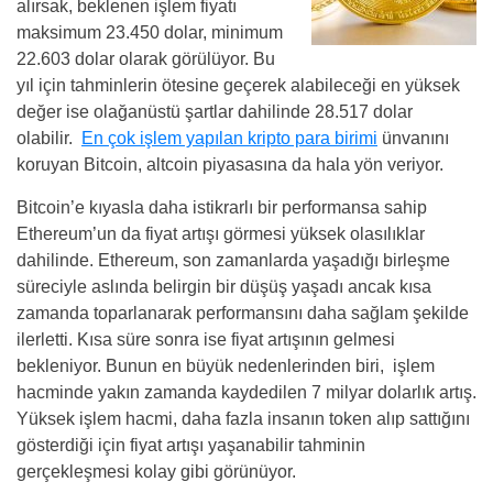
alırsak, beklenen işlem fiyatı
maksimum 23.450 dolar, minimum
22.603 dolar olarak görülüyor. Bu
yıl için tahminlerin ötesine geçerek alabileceği en yüksek
değer ise olağanüstü şartlar dahilinde 28.517 dolar
olabilir.
En çok işlem yapılan kripto para birimi
ünvanını
koruyan Bitcoin, altcoin piyasasına da hala yön veriyor.
Bitcoin’e kıyasla daha istikrarlı bir performansa sahip
Ethereum’un da fiyat artışı görmesi yüksek olasılıklar
dahilinde. Ethereum, son zamanlarda yaşadığı birleşme
süreciyle aslında belirgin bir düşüş yaşadı ancak kısa
zamanda toparlanarak performansını daha sağlam şekilde
ilerletti. Kısa süre sonra ise fiyat artışının gelmesi
bekleniyor. Bunun en büyük nedenlerinden biri, işlem
hacminde yakın zamanda kaydedilen 7 milyar dolarlık artış.
Yüksek işlem hacmi, daha fazla insanın token alıp sattığını
gösterdiği için fiyat artışı yaşanabilir tahminin
gerçekleşmesi kolay gibi görünüyor.