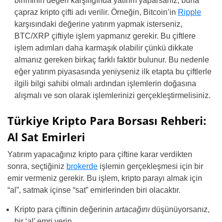
biriminin değeri karşılığında yatırım yaparsanız, buna
çapraz kripto çifti adı verilir. Örneğin, Bitcoin’in
Ripple
karşısındaki değerine yatırım yapmak isterseniz,
BTC/XRP çiftiyle işlem yapmanız gerekir. Bu çiftlere
işlem adımları daha karmaşık olabilir çünkü dikkate
almanız gereken birkaç farklı faktör bulunur. Bu nedenle
eğer yatırım piyasasında yeniyseniz ilk etapta bu çiftlerle
ilgili bilgi sahibi olmalı ardından işlemlerin doğasına
alışmalı ve son olarak işlemlerinizi gerçekleştirmelisiniz.
Türkiye Kripto Para Borsası Rehberi:
Al Sat Emirleri
Yatırım yapacağınız kripto para çiftine karar verdikten
sonra, seçtiğiniz
brokerde
işlemin gerçekleşmesi için bir
emir vermeniz gerekir. Bu işlem, kripto parayı almak için
“al”, satmak içinse “sat” emirlerinden biri olacaktır.
Kripto para çiftinin değerinin
artacağını
düşünüyorsanız,
bir ‘al’ emri verin