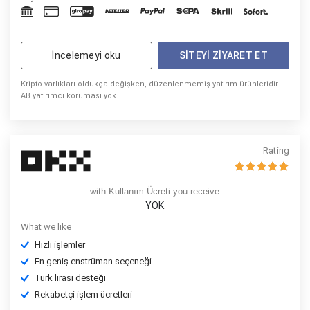
İncelemeyi oku
SITEYI ZIYARET ET
Kripto varlıkları oldukça değişken, düzenlenmemiş yatırım ürünleridir.
AB yatırımcı koruması yok.
Rating
with Kullanım Ücreti you receive
YOK
What we like
Hızlı işlemler
En geniş enstrüman seçeneği
Türk lirası desteği
Rekabetçi işlem ücretleri