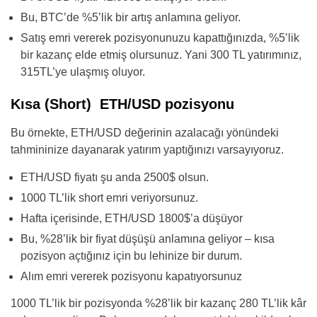
Bu, BTC’de %5’lik bir artış anlamına geliyor.
Satış emri vererek pozisyonunuzu kapattığınızda, %5’lik
bir kazanç elde etmiş olursunuz. Yani 300 TL yatırımınız,
315TL’ye ulaşmış oluyor.
Kısa (Short) ETH/USD pozisyonu
Bu örnekte, ETH/USD değerinin azalacağı yönündeki
tahmininize dayanarak yatırım yaptığınızı varsayıyoruz.
ETH/USD fiyatı şu anda 2500$ olsun.
1000 TL’lik short emri veriyorsunuz.
Hafta içerisinde, ETH/USD 1800$’a düşüyor
Bu, %28’lik bir fiyat düşüşü anlamına geliyor – kısa
pozisyon açtığınız için bu lehinize bir durum.
Alım emri vererek pozisyonu kapatıyorsunuz
1000 TL’lik bir pozisyonda %28’lik bir kazanç 280 TL’lik kâr