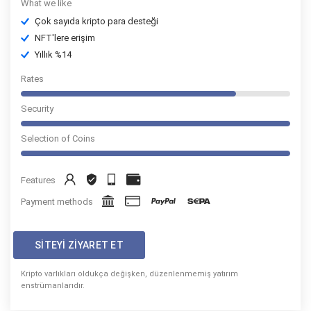
What we like
Çok sayıda kripto para desteği
NFT'lere erişim
Yıllık %14
Rates
Security
Selection of Coins
Features
Payment methods
SITEYI ZIYARET ET
Kripto varlıkları oldukça değişken, düzenlenmemiş yatırım
enstrümanlarıdır.