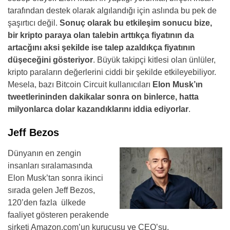
tarafından destek olarak algılandığı için aslında bu pek de
şaşırtıcı değil.
Sonuç olarak bu etkileşim sonucu bize,
bir kripto paraya olan talebin arttıkça fiyatının da
artacğını aksi şekilde ise talep azaldıkça fiyatının
düşeceğini gösteriyor
. Büyük takipçi kitlesi olan ünlüler,
kripto paraların değerlerini ciddi bir şekilde etkileyebiliyor.
Mesela, bazı Bitcoin Circuit kullanıcıları
Elon Musk’ın
tweetlerininden dakikalar sonra on binlerce, hatta
milyonlarca dolar kazandıklarını iddia ediyorlar
.
Jeff Bezos
Dünyanın en zengin
insanları sıralamasında
Elon Musk’tan sonra ikinci
sırada gelen Jeff Bezos,
120’den fazla ülkede
faaliyet gösteren perakende
şirketi Amazon.com’un kurucusu ve CEO’su.