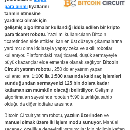
para birimi
fiyatlarını
tahmin etmesine
yardımcı olmak için
gelişmiş algoritmalar kullandığı iddia edilen bir kripto
para
ticaret robotu
. Yazılım, kullanıcıların Bitcoin
ticaretinden elde ettikleri karı en üst düzeye çıkarmalarına
yardımcı olma iddiasıyla yapay zeka ve akıllı robotlar
kullanıyor. Platformdaki marj ticareti, düşük sermayeyle
büyük kazançlar elde etmenize olanak sağlıyor.
Bitcoin
Circuit yatırım robotu ,
250 dolar yatırım yapan
kullanıcılara,
1:100 ila 1:500 arasında kaldıraç işlemleri
sunduğundan sermayenizi 125 bin dolara kadar
katlamanızın mümkün olacağı belirtiliyor
. Gelişmiş
algoritmaları sayesinde robotun %90 tutarlılığa sahip
olduğu da diğer iddialar arasında.
Bitcoin Circuit yatırım robotu,
yazılım üzerinden
ve
manuel olmak üzere iki işlem modu sunuyor.
Manüel
seçenek, özellikle deneyimli yatırımcılar için biçilmiş kaftan