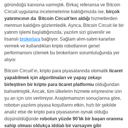
göründüğü kanısına varmıştık. Birkaç referansa ve Bitcoin
Circuit uygulama incelemelerine baktığımızda ise,
birçok
yatırımcının da Bitcoin Circuit’ten aldığı
hizmetlerden
memnun kaldığını gözlemledik. Ayrıca, Bitcoin Circuit ile bir
yatırım işlemi başlattığınızda, yazılım sizi güvenilir ve
lisanslı
brokerlara
bağlıyor. Sağlam alım-satım kararları
vermek ve kullandıkları kripto robotlarının genel
performansını izlemek bu brokerların sorumluluğunda yer
alıyor.
Bitcoin Circuit’ın, kripto para piyasalarında otomatik
ticaret
yapabilmek için algoritmaları ve yapay zekayı
birleştiren bir kripto para ticaret platformu
olduğundan
bahsetmiştik. Ancak, tüm ülkelerin hizmete erişmesine izin
şu an için izin verilmiyor. Araştırmamızın sonuçlarına göre,
robotun yazılımı piyasa koşullarını etkin, hızlı bir şekilde
analiz etse de kripto para piyasasının oynak olduğu
düşünüldüğünde
robotun yüzde 90’lık bir başarı oranına
sahip olması oldukça iddialı bir varsayım gibi