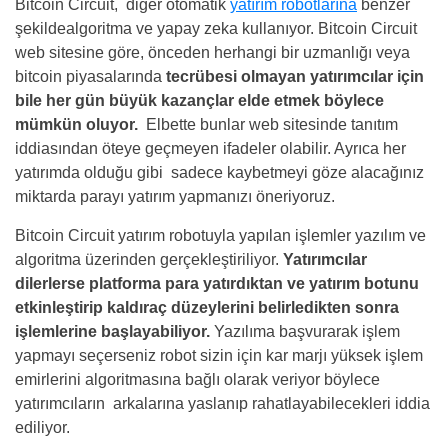
Bitcoin Circuit, diğer otomatik
yatırım robotlarına
benzer
şekildealgoritma ve yapay zeka kullanıyor. Bitcoin Circuit
web sitesine göre, önceden herhangi bir uzmanlığı veya
bitcoin piyasalarında
tecrübesi olmayan yatırımcılar için
bile her gün büyük kazançlar elde etmek böylece
mümkün oluyor.
Elbette bunlar web sitesinde tanıtım
iddiasından öteye geçmeyen ifadeler olabilir. Ayrıca her
yatırımda olduğu gibi sadece kaybetmeyi göze alacağınız
miktarda parayı yatırım yapmanızı öneriyoruz.
Bitcoin Circuit yatırım robotuyla yapılan işlemler yazılım ve
algoritma üzerinden gerçekleştiriliyor.
Yatırımcılar
dilerlerse platforma para yatırdıktan ve yatırım botunu
etkinleştirip kaldıraç düzeylerini belirledikten sonra
işlemlerine başlayabiliyor.
Yazılıma başvurarak işlem
yapmayı seçerseniz robot sizin için kar marjı yüksek işlem
emirlerini algoritmasına bağlı olarak veriyor böylece
yatırımcıların arkalarına yaslanıp rahatlayabilecekleri iddia
ediliyor.