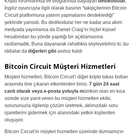
Kripto forumlarında ve bloglarında başlayan
dedikodular
,
İngiliz oyuncuyla ilgili olarak basının “takipçilerinin Bitcoin
Circuit platformuna yatırım yapmalarını desteklediği”
şeklinde yansıdı. Bu dedikodular her ne kadar ana akım
medyada yayınlansa da Daniel Craig’in hiçbir kişisel
hesabından bu yönde yapıtığı bir açıklamasına
rastlamadık. Buna dayanarak rahatlıkla söyleyebiliriz ki, bu
iddialar da
diğerleri gibi
asılsız kaldı
Bitcoin Circuit Müşteri Hizmetleri
Müşteri hizmetleri, Bitcoin Circuit’i diğer kripto takas botları
arasında öne çıkaran etkenlerden birisi.
7 gün 24 saat
canlı olarak veya e-posta yoluyla m
ümkün olan en kısa
sürede size yanıt veren bu müşteri hizmetleri ekibi,
sorununuzla ilgilenip çözüm üretmek, aklınızdaki soru
işaretlerini gidermek için alanındaki yetkin kişilerden
oluşuyor.
Bitcoin Circuit’in müşteri hizmetleri üzerinde durmamızın