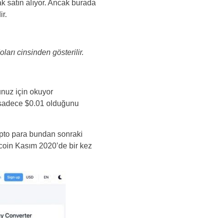
ak satın alıyor. Ancak burada
ir.
ları cinsinden gösterilir.
unuz için okuyor
n sadece $0.01 olduğunu
ipto para bundan sonraki
tcoin Kasım 2020’de bir kez