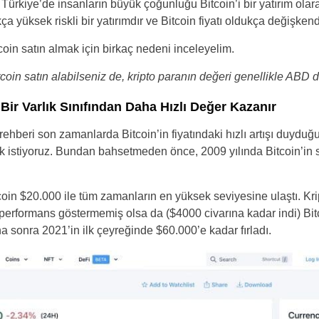
, Türkiye’de insanların büyük çoğunluğu Bitcoin’i bir yatırım olar
Brazil
ça yüksek riskli bir yatırımdır ve Bitcoin fiyatı oldukça değişkend
coin satın almak için birkaç nedeni inceleyelim.
Czechia
tcoin satın alabilseniz de, kripto paranın değeri genellikle ABD do
Germany
Bir Varlık Sınıfından Daha Hızlı Değer Kazanır
Spain
 rehberi son zamanlarda Bitcoin’in fiyatındaki hızlı artışı duyduğ
France
k istiyoruz. Bundan bahsetmeden önce, 2009 yılında Bitcoin’i
Greece
coin $20.000 ile tüm zamanların en yüksek seviyesine ulaştı. Kr
Hungary
i performans göstermemiş olsa da ($4000 civarına kadar indi) Bi
 sonra 2021’in ilk çeyreğinde $60.000’e kadar fırladı.
Italy
Lithuania
Netherlands