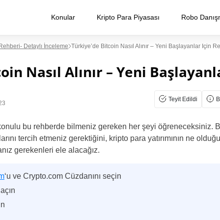
Konular
Kripto Para Piyasası
Robo Danış
 Rehberi- Detaylı İnceleme
Türkiye’de Bitcoin Nasıl Alınır – Yeni Başlayanlar Için R
oin Nasıl Alınır – Yeni Başlayanl
Teyit Edildi
B
23
onulu bu rehberde bilmeniz gereken her şeyi öğreneceksiniz. Bi
arını tercih etmeniz gerektiğini, kripto para yatırımının ne oldu
nız gerekenleri ele alacağız.
om
‘u ve Crypto.com Cüzdanını seçin
açın
ın