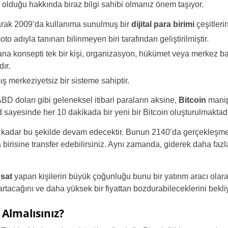
olduğu hakkında biraz bilgi sahibi olmanız önem taşıyor.
olarak 2009’da kullanıma sunulmuş bir
dijital para birimi
çeşitleri
o adıyla tanınan bilinmeyen biri tarafından geliştirilmiştir.
 ana konsepti tek bir kişi, organizasyon, hükümet veya merkez ba
ır.
ış merkeziyetsiz bir sisteme sahiptir.
ABD doları gibi geleneksel itibari paraların aksine,
Bitcoin
manip
sayesinde her 10 dakikada bir yeni bir Bitcoin oluşturulmaktadı
Türkiye
a kadar bu şekilde devam edecektir. Bunun 2140’da gerçekleşmes
birisine transfer edebilirsiniz. Aynı zamanda, giderek daha fazla
United States
United Kingdom
 sat
yapan kişilerin büyük çoğunluğu bunu bir yatırım aracı olar
n artacağını ve daha yüksek bir fiyattan bozdurabileceklerini bekliy
UAE Arabic
 Almalısınız?
Bulgaria