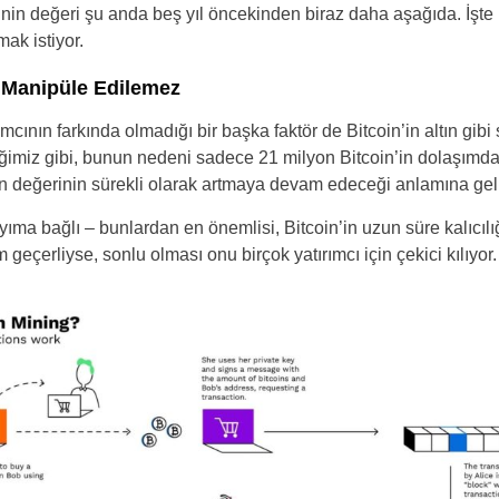
in değeri şu anda beş yıl öncekinden biraz daha aşağıda. İşte
mak istiyor.
ve Manipüle Edilemez
mcının farkında olmadığı bir başka faktör de Bitcoin’in altın gibi so
iğimiz gibi, bunun nedeni sadece 21 milyon Bitcoin’in dolaşımda
in değerinin sürekli olarak artmaya devam edeceği anlamına geli
ayıma bağlı – bunlardan en önemlisi, Bitcoin’in uzun süre kalıcıl
eçerliyse, sonlu olması onu birçok yatırımcı için çekici kılıyor.