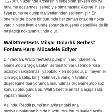
%2700’ün üzerinde artmasının sebebinin şirketin çok iyi
büyüme göstermesi sebebiyle olmamasıdır. Aksine, hisse
fiyatı pump ve dump faaliyetlerinden etkilenmiştir. En
önemlisi de, böyle bir durumda her zaman ortak bir nokta
vardır, hisse fiyatı eninde sonunda düşerek genellikle de ilk
başladığı noktanın altında olur.
WallStreetBets Milyar Dolarlık Serbest
Fonlara Karşı Mücadele Ediyor
Bir yandan, WallStreetBets pump’ının ardındakilerin,
GameStop’u ‘açığa satan’ serbest fonlar üzerinde ‘kısa
pozisyon sıkıştırması’ yapabildikleri doğrudur. Bilmeyenler
için açığa satış, bir şirketin veya varlığın fiyatının
düşeceğine dair yorumda bulunulmasıdır. GameStop söz
konusu olduğunda bu, Wall Street’te en fazla açığa satış
yapılan hisseydi.
Aslında, Reddit pump’ının arkasındaki ana
motivasyonlardan biri de buydu, zira forum üyeleri açığa