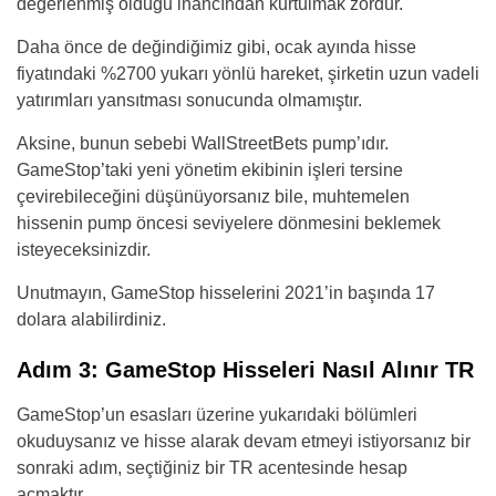
değerlenmiş olduğu inancından kurtulmak zordur.
Daha önce de değindiğimiz gibi, ocak ayında hisse
fiyatındaki %2700 yukarı yönlü hareket, şirketin uzun vadeli
yatırımları yansıtması sonucunda olmamıştır.
Aksine, bunun sebebi WallStreetBets pump’ıdır.
GameStop’taki yeni yönetim ekibinin işleri tersine
çevirebileceğini düşünüyorsanız bile, muhtemelen
hissenin pump öncesi seviyelere dönmesini beklemek
isteyeceksinizdir.
Unutmayın, GameStop hisselerini 2021’in başında 17
dolara alabilirdiniz.
Adım 3: GameStop Hisseleri Nasıl Alınır TR
GameStop’un esasları üzerine yukarıdaki bölümleri
okuduysanız ve hisse alarak devam etmeyi istiyorsanız bir
sonraki adım, seçtiğiniz bir TR acentesinde hesap
açmaktır.