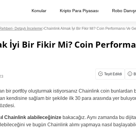
Konular
Kripto Para Piyasası
Robo Danış
 Rehberi- Detaylı İnceleme
Chainlink Almak İyi Bir Fikir Mi? Coin Performansı Ve G
k İyi Bir Fikir Mi? Coin Performa
Teyit Edildi
B
23
n bir portföy oluşturmak istiyorsanız Chainlink coin bunlardan biri 
n kendisine sağlam bir şekilde ilk 30 para arasında yer buluyor
gözdesi.
ıl Chainlink alabileceğinize
bakacağız. Aynı zamanda bu dijita
elebileceğini ve bugün Chainlink alımı yapmaya nasıl başlayabil