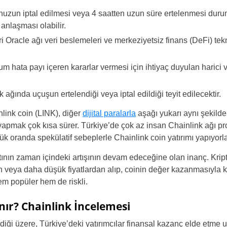
Brazil
unuzun iptal edilmesi veya 4 saatten uzun süre ertelenmesi du
anlaşması olabilir.
Czechia
i Oracle ağı veri beslemeleri ve merkeziyetsiz finans (DeFi) tekno
Germany
m hata payı içeren kararlar vermesi için ihtiyaç duyulan harici 
Spain
 ağında uçuşun ertelendiği veya iptal edildiği teyit edilecektir.
France
link coin (LINK), diğer
dijital paralarla
aşağı yukarı aynı şekilde 
ak çok kısa sürer. Türkiye’de çok az insan Chainlink ağı proj
Greece
üyük oranda spekülatif sebeplerle Chainlink coin yatırımı yapıyorla
Hungary
tının zaman içindeki artışının devam edeceğine olan inanç. Krip
en veya daha düşük fiyatlardan alıp, coinin değer kazanmasıyla 
Italy
hem popüler hem de riskli.
Lithuania
nır? Chainlink İncelemesi
Netherlands
iği üzere, Türkiye’deki yatırımcılar finansal kazanç elde etme 