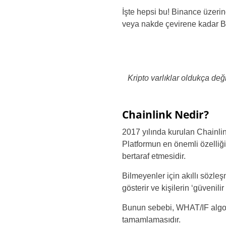
İşte hepsi bu! Binance üzerin
veya nakde çevirene kadar Bi
Kripto varlıklar oldukça de
Chainlink Nedir?
2017 yılında kurulan Chainlin
Platformun en önemli özelliği, 
bertaraf etmesidir.
Bilmeyenler için akıllı sözleş
gösterir ve kişilerin ‘güvenil
Bunun sebebi, WHAT/IF algorit
tamamlamasıdır.