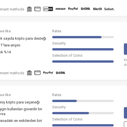
yment methods
we like
Rates
k sayıda kripto para desteği
Security
T'lere erişim
llık %14
Selection of Coins
Kr
d
e
yment methods
we like
Rates
niş kripto para seçeneği
Security
ygın kullanılan güvenilir bir
rsa
Selection of Coins
yasadaki en eskilerden biri