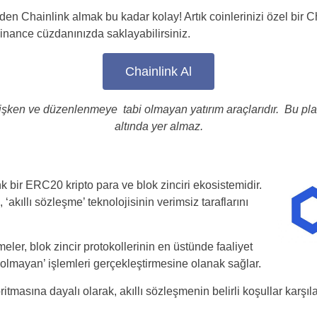
den Chainlink almak bu kadar kolay! Artık coinlerinizi özel bir 
nance cüzdanınızda saklayabilirsiniz.
Chainlink Al
ğişken ve düzenlenmeye tabi olmayan yatırım araçlarıdır. Bu pla
altında yer almaz.
Türkiye
k bir ERC20 kripto para ve blok zinciri ekosistemidir.
‘akıllı sözleşme’ teknolojisinin verimsiz taraflarını
United States
United Kingdom
meler, blok zincir protokollerinin en üstünde faaliyet
ir olmayan’ işlemleri gerçekleştirmesine olanak sağlar.
UAE Arabic
masına dayalı olarak, akıllı sözleşmenin belirli koşullar karşıla
Bulgaria