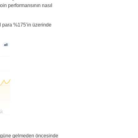
coin performansının nasıl
al para %175’in üzerinde
. Bugüne gelmeden öncesinde