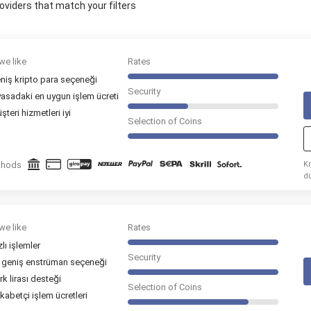
oviders that match your filters
we like
Rates
niş kripto para seçeneği
Security
yasadaki en uygun işlem ücreti
şteri hizmetleri iyi
Selection of Coins
thods
Kr
d
A
we like
Rates
zlı işlemler
Security
 geniş enstrüman seçeneği
rk lirası desteği
Selection of Coins
kabetçi işlem ücretleri