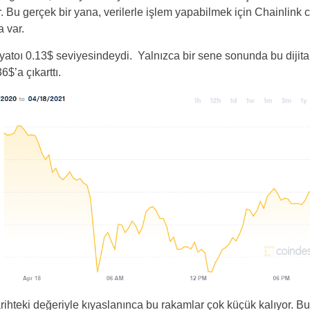
r. Bu gerçek bir yana, verilerle işlem yapabilmek için Chainlink 
Poland
a var.
Portugal
iyatoı 0.13$ seviyesindeydi. Yalnızca bir sene sonunda bu dijit
6$’a çıkarttı.
Romania
Russia
Sweden
Slovakia
Thailand
 tarihteki değeriyle kıyaslanınca bu rakamlar çok küçük kalıyor