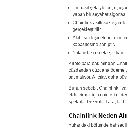
En basit şekliyle bu, uçuş
yapan bir seyahat sigortası 
Chainlink akıllı sözleşmeler
gerçekleştirilir.
Akıllı sözleşmelerin minimu
kapasitesine sahiptir.
Yukarıdaki örnekte, Chainlik
Kripto para bakımından Chain
cüzdandan cüzdana ödeme yapm
satın alıyor. Alıcılar, daha b
Bunun sebebi, Chainlink fiya
elde etmek için coinleri dipt
spekülatif ve volatil araçlar 
Chainlink Neden Alı
Yukarıdaki bölümde bahsedild