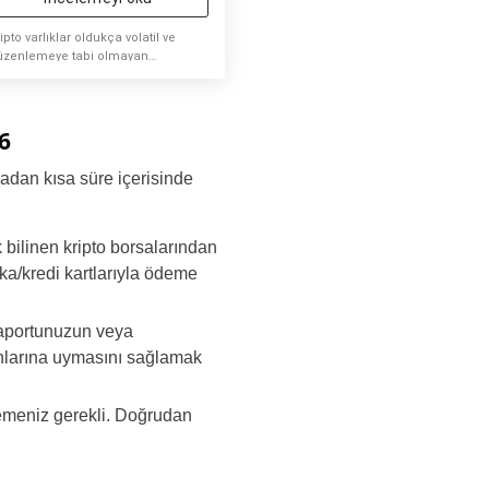
ipto varlıklar oldukça volatil ve
üzenlemeye tabi olmayan
açlardır. Yatırım yaparken dikkatli
manızı tavsiye ederiz.
6
adan kısa süre içerisinde
 bilinen kripto borsalarından
a/kredi kartlarıyla ödeme
saportunuzun veya
unlarına uymasını sağlamak
lemeniz gerekli. Doğrudan