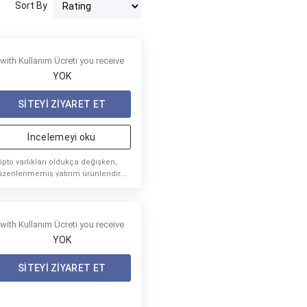
Sort By
with Kullanım Ücreti you receive
YOK
SITEYI ZIYARET ET
İncelemeyi oku
ipto varlıkları oldukça değişken,
üzenlenmemiş yatırım ürünleridir.
B yatırımcı koruması yok.
with Kullanım Ücreti you receive
YOK
SITEYI ZIYARET ET