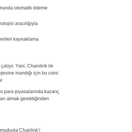
rumunda otomatik ödeme
lojisi aracılığıyla
verileri kaynaklama
çalışır. Yani, Chainlink ile
esine inandığı için bu coini
r.
to para piyasalarında kazanç
karı almak gerektiğinden
umuduyla Chairlink’i