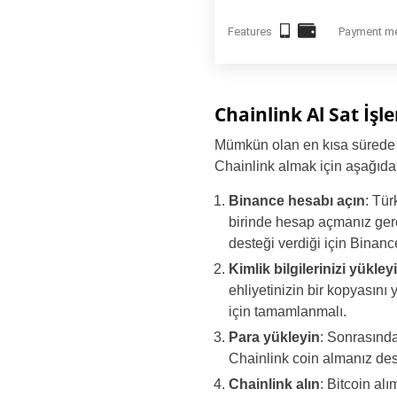
Features
Payment m
Chainlink Al Sat İşl
Mümkün olan en kısa sürede n
Chainlink almak için aşağıdak
Binance hesabı açın
: Tür
birinde hesap açmanız gere
desteği verdiği için Binanc
Kimlik bilgilerinizi yükley
ehliyetinizin bir kopyasın
için tamamlanmalı.
Para yükleyin
: Sonrasında
Chainlink coin almanız dest
Chainlink alın
: Bitcoin al