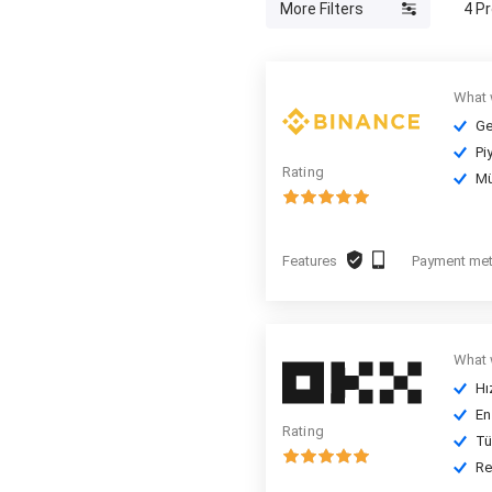
More Filters
4
Pr
What 
Ge
Pi
Rating
Mü
Features
Payment me
What 
Hı
En
Rating
Tü
Re