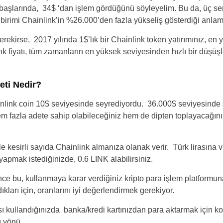
ın başlarında, 34$ ‘dan işlem gördüğünü söyleyelim. Bu da, üç s
 birimi Chainlink’in %26.000’den fazla yükseliş gösterdiği anlamı
gerekirse, 2017 yılında 1$’lık bir Chainlink token yatırımınız, en
k fiyatı, tüm zamanların en yüksek seviyesinden hızlı bir düşüş
eti Nedir?
ainlink coin 10$ seviyesinde seyrediyordu. 36.000$ seviyesind
m fazla adete sahip olabileceğiniz hem de dipten toplayacağınız 
kle kesirli sayıda Chainlink almanıza olanak verir. Türk lirasın
yapmak istediğinizde, 0.6 LINK alabilirsiniz.
nce bu, kullanmaya karar verdiğiniz kripto para işlem platformuna
ıkları için, oranlarını iyi değerlendirmek gerekiyor.
ı kullandığınızda banka/kredi kartınızdan para aktarmak için k
ı yönü.