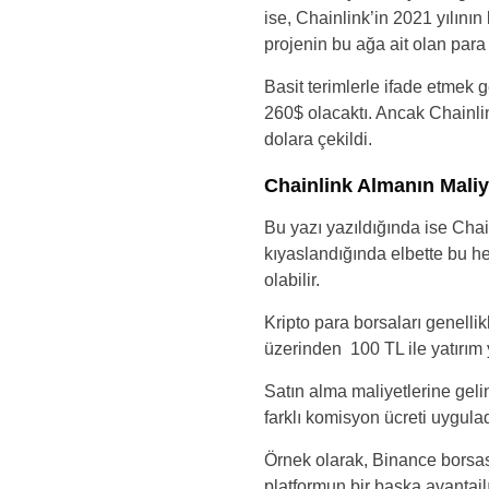
ise, Chainlink’in 2021 yılın
projenin bu ağa ait olan para
Basit terimlerle ifade etmek 
260$ olacaktı. Ancak Chainlin
dolara çekildi.
Chainlink Almanın Maliy
Bu yazı yazıldığında ise Ch
kıyaslandığında elbette bu he
olabilir.
Kripto para borsaları genelli
üzerinden 100 TL ile yatırım 
Satın alma maliyetlerine geli
farklı komisyon ücreti uygulad
Örnek olarak, Binance borsas
platformun bir başka avantajl