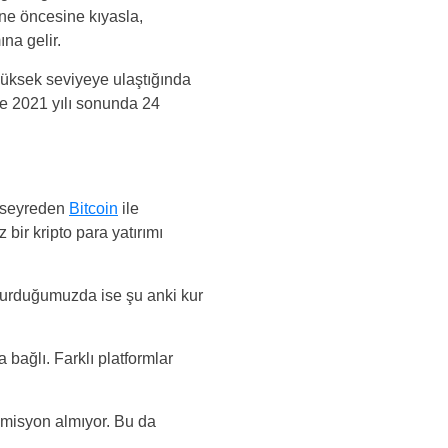
ene öncesine kıyasla,
na gelir.
 yüksek seviyeye ulaştığında
le 2021 yılı sonunda 24
e seyreden
Bitcoin
ile
bir kripto para yatırımı
a vurduğumuzda ise şu anki kur
 bağlı. Farklı platformlar
omisyon almıyor. Bu da