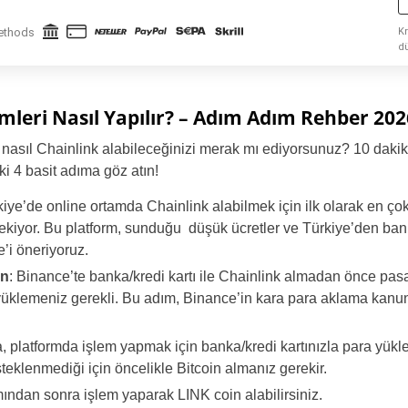
ethods
Kr
d
ar
ol
emleri Nasıl Yapılır? – Adım Adım Rehber 202
asıl Chainlink alabileceğinizi merak mı ediyorsunuz? 10 dakik
i 4 basit adıma göz atın!
kiye’de online ortamda Chainlink alabilmek için ilk olarak en çok
kiyor. Bu platform, sunduğu düşük ücretler ve Türkiye’den bank
e’i öneriyoruz.
in
: Binance’te banka/kredi kartı ile Chainlink almadan önce pa
ı yüklemeniz gerekli. Bu adım, Binance’in kara para aklama kan
, platformda işlem yapmak için banka/kredi kartınızla para yük
eklenmediği için öncelikle Bitcoin almanız gerekir.
ımından sonra işlem yaparak LINK coin alabilirsiniz.