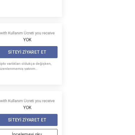
with Kullanım Ücreti you receive
YOK
SITEYI ZIYARET ET
ipto varlıkları oldukça değişken,
üzenlenmemiş yatırım
nstrümanlarıdır.
with Kullanım Ücreti you receive
YOK
SITEYI ZIYARET ET
İncelemeyi oku