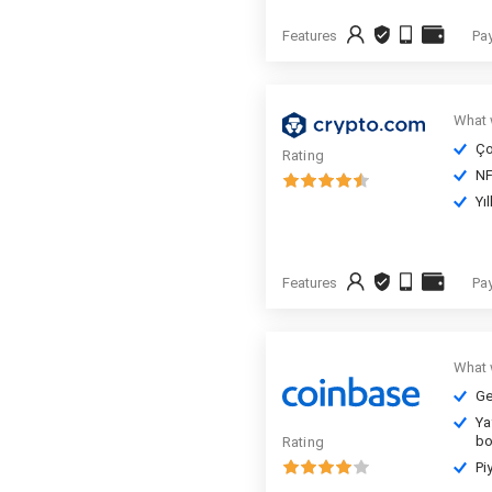
Features
Pa
What 
Ço
Rating
NF
Yı
Features
Pa
What 
Ge
Ya
bo
Rating
Pi