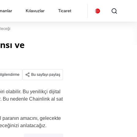
manlar
Kılavuzlar
Ticaret
eleceği
nsı ve
ilgilendirme
Bu sayfayı paylaş
olabilir. Bu yenilikçi dijital
. Bu nedenle Chainlink al sat
l paranın amacını, gelecekte
eceğinizi anlatacağız.