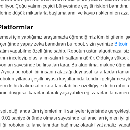
iliyor. Çoğu yatırım çeşidi bünyesinde çeşitli riskleri barındırı
lerine düşük miktarlarla başlamalarını ve kayıp risklerini en aza 
 Platformlar
mesi için yaptığımız araştırmada öğrendiğimiz tüm bilgilerin ışı
. İçeriğinde yapay zeka barındıran bu robot, sizin yerinize
Bitcoin
satım yapabilme özelliğine sahip. Robotun üstün algoritması, si
arını inceleyip olası alım-satım fırsatlarını görür. Oldukça yükse
yonları sayesinde bu fırsatları tarar. Bu algoritma, makine öğrenim
i. Ayrıca bu robot, bir insanın alacağı duygusal kararlardan tam
botun yıllarca çeşitli piyasa koşullarında kendini geliştirmesiyle 
de hızlı alım-satın kararları alabilme özelliğiyle de bu robotu ö
sanın duygusal kararlar alarak yaşayabileceği zararları tamamen 
espit ettiği anda tüm işlemleri mili saniyeler içerisinde gerçekleş
 0.01 saniye önünde olması sayesinde kullanıcıları için en iyi gir
iği, robotun kullanıcılarından bağımsız olarak fiyat analizi yap