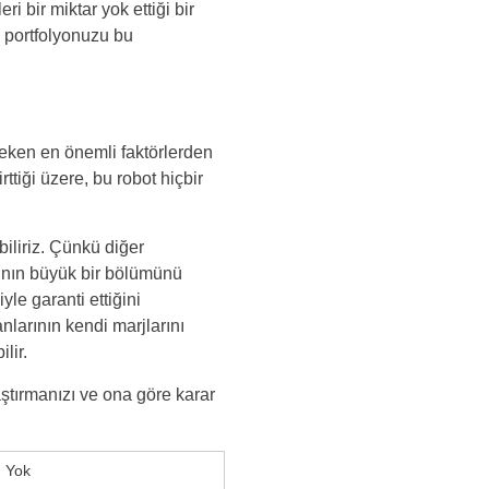
ri bir miktar yok ettiği bir
, portfolyonuzu bu
reken en önemli faktörlerden
ttiği üzere, bu robot hiçbir
iliriz. Çünkü diğer
rının büyük bir bölümünü
le garanti ettiğini
nlarının kendi marjlarını
lir.
ştırmanızı ve ona göre karar
Yok