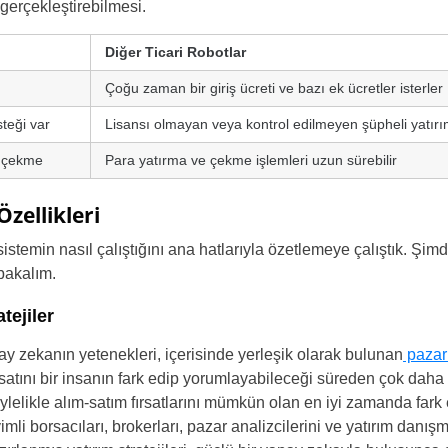
gerçekleştirebilmesi.
Diğer Ticari Robotlar
Çoğu zaman bir giriş ücreti ve bazı ek ücretler isterler
teği var
Lisansı olmayan veya kontrol edilmeyen şüpheli yatırım
e çekme
Para yatırma ve çekme işlemleri uzun sürebilir
Özellikleri
Türkiye
istemin nasıl çalıştığını ana hatlarıyla özetlemeye çalıştık. Şim
 bakalım.
United States
tejiler
United Kingdom
y zekanın yetenekleri, içerisinde yerleşik olarak bulunan
pazar 
ırsatını bir insanın fark edip yorumlayabileceği süreden çok daha 
UAE Arabic
öylelikle alım-satım fırsatlarını mümkün olan en iyi zamanda fark 
i borsacıları, brokerları, pazar analizcilerini ve yatırım danışma
Bulgaria