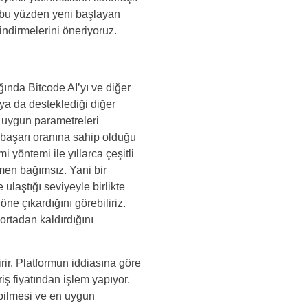
r, bu yüzden yeni başlayan
indirmelerini öneriyoruz.
ğında Bitcode AI’yı ve diğer
ya da desteklediği diğer
z uygun parametreleri
k başarı oranına sahip olduğu
i yöntemi ile yıllarca çeşitli
amen bağımsız. Yani bir
ulaştığı seviyeyle birlikte
ne çıkardığını görebiliriz.
ortadan kaldırdığını
tirir. Platformun iddiasına göre
iş fiyatından işlem yapıyor.
abilmesi ve en uygun