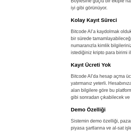
Böylesine güçlü bir ekiple ha
iyi gibi görünüyor.
Kolay Kayıt Süreci
Bitcode AI’a kaydolmak oldukç
bir sürede tamamlayabileceği
numaranızla kimlik bilgilerin
istediğiniz kripto para birimi i
Kayıt Ücreti Yok
Bitcode AI’da hesap açma ücr
yatırmanız yeterli. Hesabınız
alan bilgilere göre bu platform
gibi sonradan çıkabilecek ve 
Demo Özelliği
Sistemin demo özelliği, pazar
piyasa şartlarına ve al-sat i