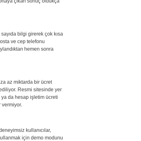
a ortaya çıkan sonuç oldukça
sayıda bilgi girerek çok kısa
osta ve cep telefonu
naylandıktan hemen sonra
a az miktarda bir ücret
diliyor. Resmi sitesinde yer
ti ya da hesap işletim ücreti
r vermiyor.
deneyimsiz kullanıcılar,
ni kullanmak için demo modunu