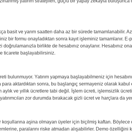
zırlanmış yatırım stratejileri, güçlü bir yapay zekayla buluşunc
Brazil
Czechia
a basit ve yarım saatten daha az bir sürede tamamlanabilir. Az 
Germany
niz bir formu onayladıktan sonra kayıt işleminiz tamamlanır. E-p
izi doğrulamanızla birlikte de hesabınız onaylanır. Hesabınız o
Spain
le ticarete başlayabilirsiniz.
France
Greece
eti bulunmuyor. Yatırım yapmaya başlayabilmeniz için hesabınız
a para aktardıktan sonra, bu başlangıç sermayeniz olarak kabul e
Hungary
 aylık ve yıllık ücretlere tabi değil. İşlem ücreti, işlemsizlik ücre
yatırımcıları zor durumda bırakacak gizli ücret ve harçlara da ye
Italy
Lithuania
 koşullarına aşina olmayan üyeler için biçilmiş kaftan. Böylece 
Netherlands
şlemlerine, paralarını riske atmadan alışabilirler. Demo özelliği