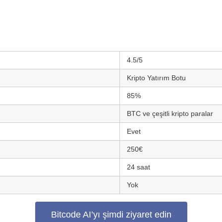
4.5/5
Kripto Yatırım Botu
85%
BTC ve çeşitli kripto paralar
Evet
ı
250€
24 saat
Yok
Bitcode AI’yı şimdi ziyaret edin