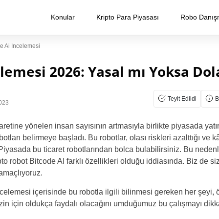
Konular
Kripto Para Piyasası
Robo Danış
e Ai Incelemesi
elemesi 2026: Yasal mı Yoksa Dola
Teyit Edildi
B
023
aretine yönelen insan sayısının artmasıyla birlikte piyasada yatı
otları belirmeye başladı. Bu robotlar, olası riskleri azalttığı ve kâr
r. Piyasada bu ticaret robotlarından bolca bulabilirsiniz. Bu neden
pto robot Bitcode AI farklı özellikleri olduğu iddiasında. Biz de s
 amaçlıyoruz.
emesi içerisinde bu robotla ilgili bilinmesi gereken her şeyi, öz
izin için oldukça faydalı olacağını umduğumuz bu çalışmayı dikk