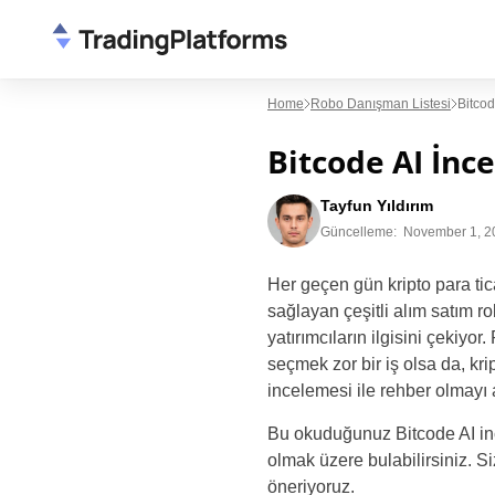
Home
Robo Danışman Listesi
Bitcod
Bitcode AI İnc
Tayfun Yıldırım
Güncelleme:
November 1, 2
Her geçen gün kripto para tic
sağlayan çeşitli alım satım rob
yatırımcıların ilgisini çekiyo
seçmek zor bir iş olsa da, kri
incelemesi ile rehber olmayı
Bu okuduğunuz Bitcode AI incel
olmak üzere bulabilirsiniz. S
öneriyoruz.