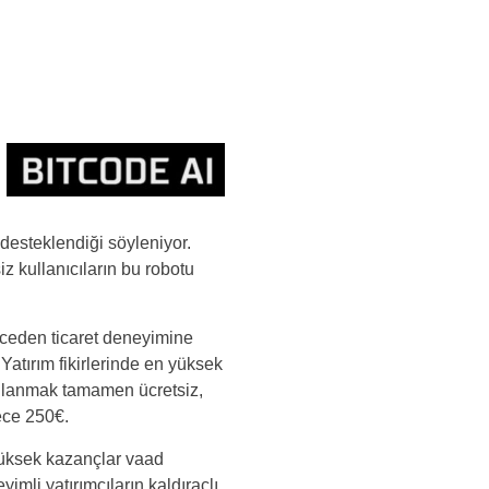
 desteklendiği söyleniyor.
z kullanıcıların bu robotu
önceden ticaret deneyimine
 Yatırım fikirlerinde en yüksek
 kullanmak tamamen ücretsiz,
ece 250€.
r yüksek kazançlar vaad
mli yatırımcıların kaldıraçlı