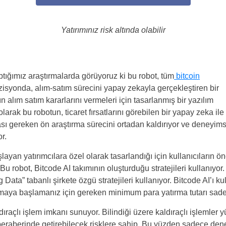
Yatırımınız risk altında olabilir
ptığımız araştırmalarda görüyoruz ki bu robot, tüm
bitcoin
ozisyonda, alım-satım sürecini yapay zekayla gerçekleştiren bir
ın alım satım kararlarını vermeleri için tasarlanmış bir yazılım
arak bu robotun, ticaret fırsatlarını görebilen bir yapay zeka ile
sı gereken ön araştırma sürecini ortadan kaldırıyor ve deneyimsi
r.
şlayan yatırımcılara özel olarak tasarlandığı için kullanıcıların 
Bu robot, Bitcode AI takımının oluşturduğu stratejileri kullanıyor.
 Data” tabanlı şirkete özgü stratejileri kullanıyor. Bitcode AI’ı
maya başlamanız için gereken minimum para yatırma tutarı sad
ldıraçlı işlem imkanı sunuyor. Bilindiği üzere kaldıraçlı işlemle
eraberinde getirebilecek risklere sahip. Bu yüzden sadece deneyi