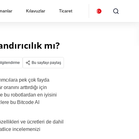
manlar
Kılavuzlar
Ticaret
ndırıcılık mı?
ilgilendirme
Bu sayfayı paylaş
rımcılara pek çok fayda
 oranını arttırdığı için
le bu robotlardan en iyisini
izlere bu Bitcode AI
ellikleri ve ücretleri de dahil
atlice incelemenizi