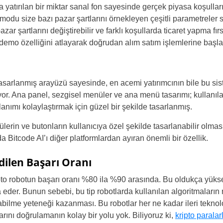
 yatırılan bir miktar sanal fon sayesinde gerçek piyasa koşulları
Poland
 modu size bazı pazar şartlarını örnekleyen çeşitli parametreler 
ar şartlarını değiştirebilir ve farklı koşullarda ticaret yapma fır
Portugal
 demo özelliğini atlayarak doğrudan alım satım işlemlerine başlay
Romania
Russia
tasarlanmış arayüzü sayesinde, en acemi yatırımcının bile bu sis
or. Ana panel, sezgisel menüler ve ana menü tasarımı; kullanıla
Sweden
ullanımı kolaylaştırmak için güzel bir şekilde tasarlanmış.
Slovakia
in ve butonların kullanıcıya özel şekilde tasarlanabilir olması, 
 Bitcode AI’ı diğer platformlardan ayıran önemli bir özellik.
Thailand
Edilen Başarı Oranı
ipto robotun başarı oranı %80 ila %90 arasında. Bu oldukça yüks
a eder. Bunun sebebi, bu tip robotlarda kullanılan algoritmaları
ilme yeteneği kazanması. Bu robotlar her ne kadar ileri teknoloji
rını doğrulamanın kolay bir yolu yok. Biliyoruz ki,
kripto paralar