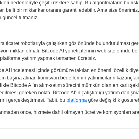
kleri nedenleriyle çeşitli risklere sahip. Bu algoritmaların bu riskle
, belli bir miktar kar oranını garanti edebilir. Ama size önerimiz
ı güncel tutmanız.
ra ticaret robotlarıyla çalışırken göz önünde bulundurulması ge
yon miktarı olmalı. Bitcode AI yöneticilerinin web sitelerinde belir
u platforma yatırım yapmak tamamen ücretsiz.
 AI incelemesi içinde gözümüze takılan en önemli özellik diyeb
lem başına alınan komisyon bedellerinin yatırımcıların kazançla
ikle Bitcode AI’ın alım-satım sürecini mümkün olan en karlı şekliy
edilmesi gereken nokta, Bitcode AI’ın çalıştırdığı yatırım danışma
rini gerçekleştirmesi. Tabii, bu
platforma
göre değişiklik gösterebi
llanmadan önce, hizmete dahil olmayan ücret ve komisyonları ara