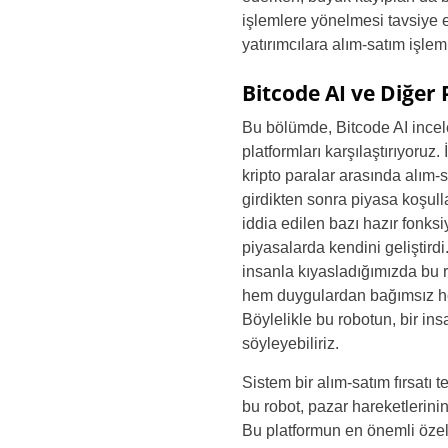
işlemlere yönelmesi tavsiye ed
yatırımcılara alım-satım işlem
Bitcode AI ve Diğer
Bu bölümde, Bitcode AI incele
platformları karşılaştırıyoruz
kripto paralar arasında alım-
girdikten sonra piyasa koşull
iddia edilen bazı hazır fonksi
piyasalarda kendini geliştird
insanla kıyasladığımızda bu ro
hem duygulardan bağımsız hem 
Böylelikle bu robotun, bir in
söyleyebiliriz.
Sistem bir alım-satım fırsatı t
bu robot, pazar hareketlerinin
Bu platformun en önemli özell