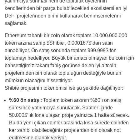
yatırımcıya sunmak hem de topluluk üyelerinin
kendilerinden bir parça bulabilecekleri ekosistemi en iyi
DeFi projelerinden birini kullanarak benimsemelerini
sağlamak.
Ethereum tabanlı bir coin olarak toplam 10.000.000.000
token arzına sahip $Shibie , 0.000167$’dan satın
alınabiliyor. Ön satış sonunda toplam 999.999$ fon
toplamayı hedefliyor. Büyük bir amacı olmayan bu coin için
bahsettiğimiz rakam fahiş görünse de en iyi altcoin
projelerinden biri olarak topluluğun desteğiyle bunun
mümkün olacağını hissettiriyor.
Shibie projesinin tokenomisi ise şu şekilde dağıtılıyor:
%60 ön satış :
Toplam token arzının %60’ı ön satış
süresince yatırımcıya sunulacak. Saatler içinde
50.000$’lık fona ulaşan proje yalnızca 1 hafta sürecek.
Bu da yeni çıkan coinler arasında kısa sürede coinden
kar sahibi olabileceğiniz projelerden biri olarak not
edilmesine olanak veriyor.