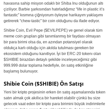
havasına sahip misyon odaklı bir Shiba Inu olduğunun altı
çiziliyor. Barbie şarkısından hatırladığımız “life in plastic it’s
fantastic” kısmına çiğniyorum öyleyse harikayım yaklaşımı
getirerek “chew-tastic” bir coin olduğunu da ifade ediyor.
Shibie Coin, Evil Pepe ($EVILPEPE) ve genel olarak tüm
meme coin grupları gibi tanımlanmış bir faydası olmayan
bir para birimi olsa da, en azından potansiyel olarak
oldukça karlı olduğu için akılda tutulması gereken bir
ekosistem olduğunu kanıtlıyor. İyi bir ERC-20 tokenı olan
$SHIBIE birazdan detaylı şekilde inceleyeceğimiz gibi
999.999 dolar toplama hedefiyle, ön satış etkinliğine
başlamış bulunuyor.
Shibie Coin ($SHIBIE) Ön Satışı
Yeni bir kripto projesinin erken ön satış aşamalarında token
satın almak çok akıllıca bir hareket olabilir çünkü bu size
gelecek vaat eden bir kripto para birimini büyük indirimlerle