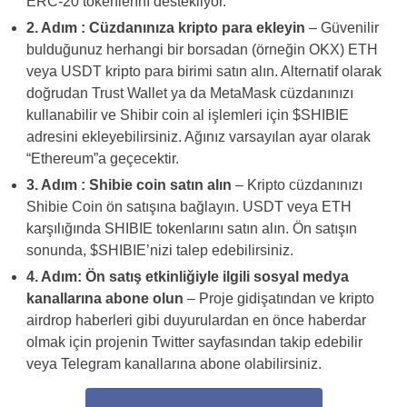
ERC-20 tokenlerını destekliyor.
2. Adım : Cüzdanınıza kripto para ekleyin
– Güvenilir
bulduğunuz herhangi bir borsadan (örneğin OKX) ETH
veya USDT kripto para birimi satın alın. Alternatif olarak
doğrudan Trust Wallet ya da MetaMask cüzdanınızı
kullanabilir ve Shibir coin al işlemleri için $SHIBIE
adresini ekleyebilirsiniz. Ağınız varsayılan ayar olarak
“Ethereum”a geçecektir.
3. Adım : Shibie coin satın alın
– Kripto cüzdanınızı
Shibie Coin ön satışına bağlayın. USDT veya ETH
karşılığında SHIBIE tokenlarını satın alın. Ön satışın
sonunda, $SHIBIE’nizi talep edebilirsiniz.
4. Adım: Ön satış etkinliğiyle ilgili sosyal medya
kanallarına abone olun
– Proje gidişatından ve kripto
airdrop haberleri gibi duyurulardan en önce haberdar
olmak için projenin Twitter sayfasından takip edebilir
veya Telegram kanallarına abone olabilirsiniz.