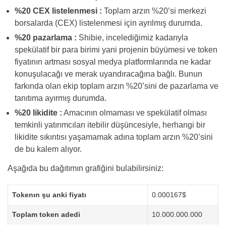
%20 CEX listelenmesi :
Toplam arzın %20’si merkezi
borsalarda (CEX) listelenmesi için ayrılmış durumda.
%20 pazarlama :
Shibie, incelediğimiz kadarıyla
spekülatif bir para birimi yani projenin büyümesi ve token
fiyatının artması sosyal medya platformlarında ne kadar
konuşulacağı ve merak uyandıracağına bağlı. Bunun
farkında olan ekip toplam arzın %20’sini de pazarlama ve
tanıtıma ayırmış durumda.
%20 likidite :
Amacının olmaması ve spekülatif olması
temkinli yatırımcıları itebilir düşüncesiyle, herhangi bir
likidite sıkıntısı yaşamamak adına toplam arzın %20’sini
de bu kalem alıyor.
Aşağıda bu dağıtımın grafiğini bulabilirsiniz:
Tokenın şu anki fiyatı
0.000167$
Toplam token adedi
10.000.000.000