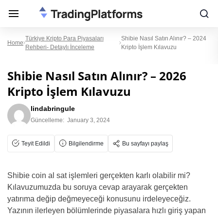
Türkiye Kripto Para Piyasaları
Shibie Nasıl Satın Alınır? – 2024
Home
Rehberi- Detaylı İnceleme
Kripto İşlem Kılavuzu
Shibie Nasıl Satın Alınır? – 2026
Kripto İşlem Kılavuzu
lindabringule
Güncelleme:
January 3, 2024
Teyit Edildi
Bilgilendirme
Bu sayfayı paylaş
Shibie coin al sat işlemleri gerçekten karlı olabilir mi?
Kılavuzumuzda bu soruya cevap arayarak gerçekten
yatırıma değip değmeyeceği konusunu irdeleyeceğiz.
Yazının ilerleyen bölümlerinde piyasalara hızlı giriş yapan