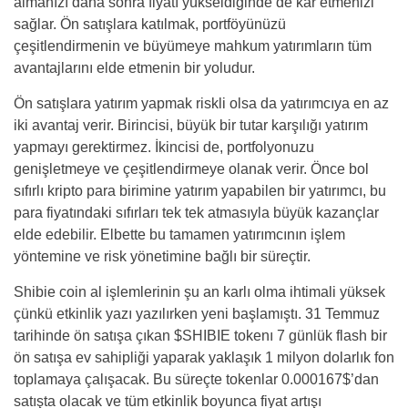
almanızı daha sonra fiyatı yükseldiğinde de kar etmenizi
sağlar. Ön satışlara katılmak, portföyünüzü
çeşitlendirmenin ve büyümeye mahkum yatırımların tüm
avantajlarını elde etmenin bir yoludur.
Ön satışlara yatırım yapmak riskli olsa da yatırımcıya en az
iki avantaj verir. Birincisi, büyük bir tutar karşılığı yatırım
yapmayı gerektirmez. İkincisi de, portfolyonuzu
genişletmeye ve çeşitlendirmeye olanak verir. Önce bol
sıfırlı kripto para birimine yatırım yapabilen bir yatırımcı, bu
para fiyatındaki sıfırları tek tek atmasıyla büyük kazançlar
elde edebilir. Elbette bu tamamen yatırımcının işlem
yöntemine ve risk yönetimine bağlı bir süreçtir.
Shibie coin al işlemlerinin şu an karlı olma ihtimali yüksek
çünkü etkinlik yazı yazılırken yeni başlamıştı. 31 Temmuz
tarihinde ön satışa çıkan $SHIBIE tokenı 7 günlük flash bir
ön satışa ev sahipliği yaparak yaklaşık 1 milyon dolarlık fon
toplamaya çalışacak. Bu süreçte tokenlar 0.000167$’dan
satışta olacak ve tüm etkinlik boyunca fiyat artışı