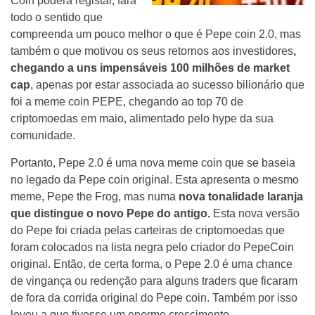
Coin poderá registar, fará
todo o sentido que
compreenda um pouco melhor o que é Pepe coin 2.0, mas
também o que motivou os seus retornos aos investidores
,
chegando a uns impensáveis 100 milhões de market
cap
, apenas por estar associada ao sucesso bilionário que
foi a meme coin PEPE, chegando ao top 70 de
criptomoedas em maio, alimentado pelo hype da sua
comunidade.
Portanto, Pepe 2.0 é uma nova meme coin que se baseia
no legado da Pepe coin original. Esta apresenta o mesmo
meme, Pepe the Frog, mas numa
nova tonalidade laranja
que distingue o novo Pepe do antigo.
Esta nova versão
do Pepe foi criada pelas carteiras de criptomoedas que
foram colocados na lista negra pelo criador do PepeCoin
original. Então, de certa forma, o Pepe 2.0 é uma chance
de vingança ou redenção para alguns traders que ficaram
de fora da corrida original do Pepe coin. Também por isso
levou a que tivesse um enorme crescimento.