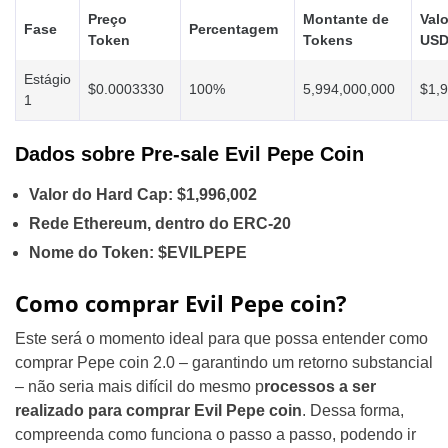
Preço
Montante de
Val
Fase
Percentagem
Token
Tokens
US
Estágio
$0.0003330
100%
5,994,000,000
$1,
1
Dados sobre Pre-sale Evil Pepe Coin
Valor do Hard Cap: $1,996,002
Rede Ethereum, dentro do ERC-20
Nome do Token: $EVILPEPE
Como comprar Evil Pepe coin?
Este será o momento ideal para que possa entender como
comprar Pepe coin 2.0 – garantindo um retorno substancial
– não seria mais difícil do mesmo p
rocessos a ser
realizado para comprar Evil Pepe coin
. Dessa forma,
compreenda como funciona o passo a passo, podendo ir