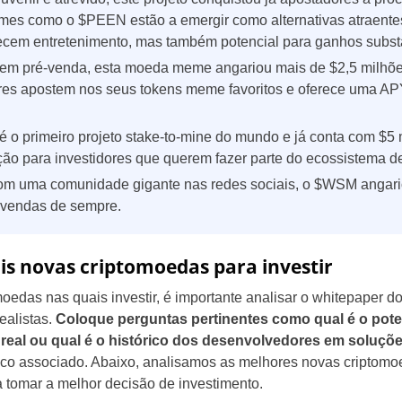
memes como o $PEEN estão a emergir como alternativas atraentes
ecem entretenimento, mas também potencial para ganhos subst
em pré-venda, esta moeda meme angariou mais de $2,5 milhõ
dores apostem nos seus tokens meme favoritos e oferece uma 
é o primeiro projeto stake-to-mine do mundo e já conta com $5
o para investidores que querem fazer parte do ecossistema de
m uma comunidade gigante nas redes sociais, o $WSM angari
-vendas de sempre.
ais novas criptomoedas para investir
oedas nas quais investir, é importante analisar o whitepaper do
realistas.
Coloque perguntas pertinentes como qual é o pote
real ou qual é o histórico dos desenvolvedores em soluçõ
 risco associado. Abaixo, analisamos as melhores novas cripto
 tomar a melhor decisão de investimento.