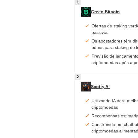
Green Bitcoin
Ofertas de staking ver
passivos
Os apostadores têm dire
bónus para staking de 
Previsão de lançament
criptomoedas após a pr
Scotty AI
Utilizando IA para mel
criptomoedas
Recompensas estimadas
Construindo um chatbo
criptomoedas alimentad