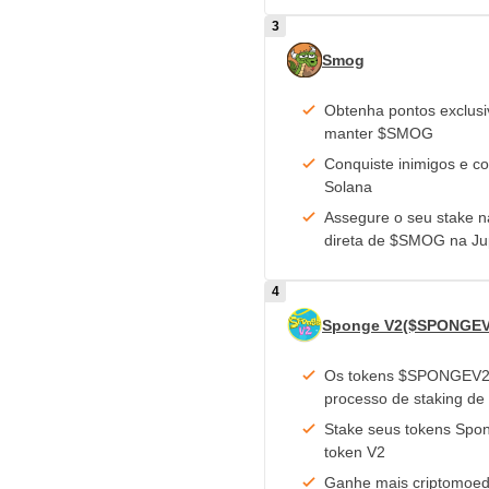
Smog
Obtenha pontos exclusi
manter $SMOG
Conquiste inimigos e c
Solana
Assegure o seu stake 
direta de $SMOG na Ju
Sponge V2($SPONGEV
Os tokens $SPONGEV2 s
processo de staking d
Stake seus tokens Spo
token V2
Ganhe mais criptomoe