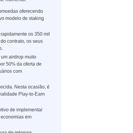
ptomoedas oferecendo
ovo modelo de staking
u rapidamente os 350 mil
do contrato, os seus
o.
um airdrop muito
or 50% da oferta de
uários com
cida. Nesta ocasião, é
nalidade Play-to-Earn
jetivo de implementar
m economias em
ura de retornos