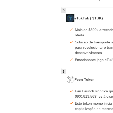
eTukTuk ( $TUK)
Mais de $500k arrecad
oferta
Solução de transporte 
para revolucionar o tra
desenvolvimento
Emocionante jogo eTuk
Peen Token
Fair Launch significa q
(800.813.569) está dis
Este token meme inicia
capitalização de merc