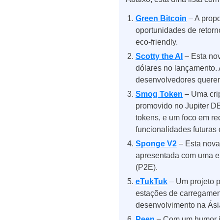
Green Bitcoin
– A prop
oportunidades de retorn
eco-friendly.
Scotty the AI
– Esta nov
dólares no lançamento. 
desenvolvedores querem
Smog Token
– Uma cri
promovido no Jupiter DE
tokens, e um foco em r
funcionalidades futuras
Sponge V2
– Esta nova
apresentada com uma exp
(P2E).
eTukTuk
– Um projeto pr
estações de carregamen
desenvolvimento na Ási
Peen
– Com um humor juv