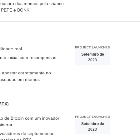
 loucura dos memes pela chance
o PEPE e BONK
PROJECT LAUNCHED
lidade real
Setembro de
nto inicial com recompensas
2023
 apostar corretamente no
Portugal
 baseadas em memes
United States
MTX)
United Kingdom
PROJECT LAUNCHED
o de Bitcoin com um inovador
UAE Arabic
Setembro de
inerar
2023
nvestidores de criptomoedas
Bulgaria