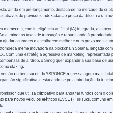
Poland
osta, ainda em pré-lançamento, destaca-se no mercado de cri
os através de previsões indexadas ao preço da Bitcoin e um n
Romania
a memecoin, com inteligência artificial (IA) integrada, alcanço
Russia
Ao eliminar as taxas de transação e renunciando à propriedade 
 ajudar os traders a escolherem melhor e num prazo mais curt
Sweden
ptomoeda meme inovadora na blockchain Solana, lançada com 
Slovakia
X. Com uma estratégia agressiva de marketing, representada p
ecompensas de airdrop, o Smog quer expandir a sua base de us
Thailand
 como staking.
 versão do bem-sucedido $SPONGE regressa agora mais fortale
Turkey
ansão significativa, destacando-se pela introdução da funcio
omissor, que utiliza criptoativo para angariar fundos com o ob
to para novos veículos elétricos (EVSEs) TukTuks, comuns e
a.
enil e atrevido, este projeto conquistou já apostadores à proc