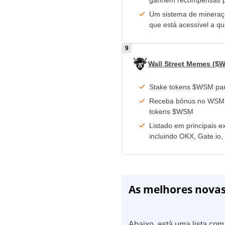
ganhem recompensas p
Um sistema de mineraçã
que está acessível a q
Wall Street Memes ($
Stake tokens $WSM pa
Receba bônus no WSM 
tokens $WSM
Listado em principais 
incluindo OKX, Gate.io
As melhores nova
Abaixo, está uma lista co