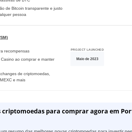
assivas de BTC
Brazil
o de Bitcoin transparente e justo
ualquer pessoa
Czechia
Germany
WSM)
Spain
PROJECT LAUNCHED
ra recompensas
Maio de 2023
Casino ao comprar e manter
France
exchanges de criptomoedas,
Greece
, MEXC e mais
Hungary
Italy
s criptomoedas para comprar agora em Por
Lithuania
Netherlands
m um resumo das melhores novas criptomoedas para investir ne