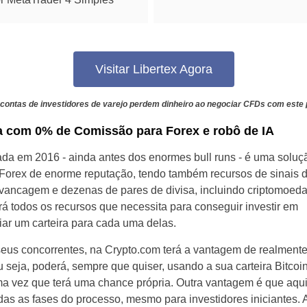
Brazil
Czechia
Visitar Libertex Agora
Germany
contas de investidores de varejo perdem dinheiro ao negociar CFDs com este 
Spain
ra com 0% de Comissão para Forex e robô de IA
France
ada em 2016 - ainda antes dos enormes bull runs - é uma soluç
Greece
e Forex de enorme reputação, tendo também recursos de sinais 
avancagem e dezenas de pares de divisa, incluindo criptomoeda
Hungary
rá todos os recursos que necessita para conseguir investir em
ar um carteira para cada uma delas.
Italy
seus concorrentes, na Crypto.com terá a vantagem de realmente
Lithuania
Ou seja, poderá, sempre que quiser, usando a sua carteira Bitcoin
ma vez que terá uma chance própria. Outra vantagem é que aq
Netherlands
as as fases do processo, mesmo para investidores iniciantes. A