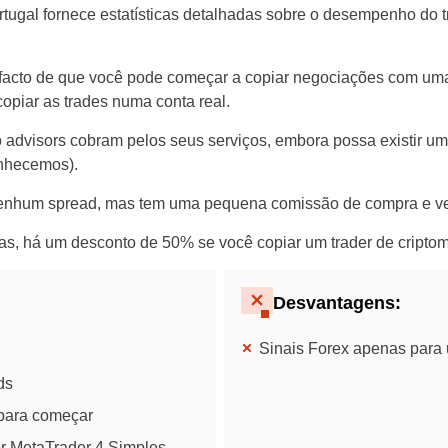
rtugal fornece estatísticas detalhadas sobre o desempenho do t
 facto de que você pode começar a copiar negociações com um
opiar as trades numa conta real.
 advisors cobram pelos seus serviços, embora possa existir um
nhecemos).
 nenhum spread, mas tem uma pequena comissão de compra e v
, há um desconto de 50% se você copiar um trader de criptom
Portugal
United States
Desvantagens:
United Kingdom
Sinais Forex apenas para 
UAE Arabic
ds
para começar
Bulgaria
r MetaTrader 4 Simples