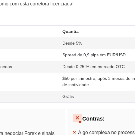
como com esta corretora licenciada!
Poland
Romania
Quantia
Russia
Desde 5%
Sweden
Spread de 0,9 pips em EUR/USD
Slovakia
moedas
Desde 0,25 % em mercado OTC
Thailand
$50 por trimestre, após 3 meses de i
de inatividade
Turkey
Grátis
Contras:
Algo complexa no processo
a negociar Forex e sinais