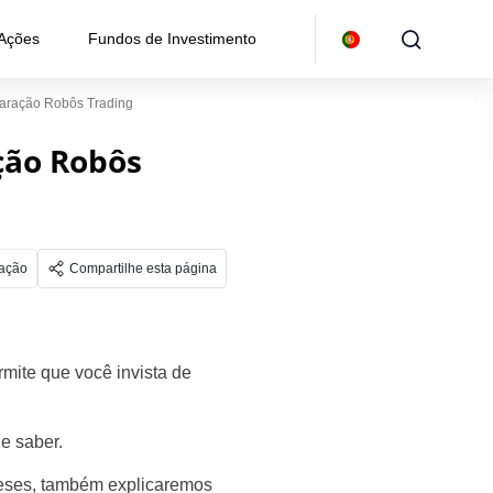
 Ações
Fundos de Investimento
paração Robôs Trading
ção Robôs
gação
Compartilhe esta página
rmite que você invista de
de saber.
gueses, também explicaremos