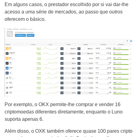
Em alguns casos, o prestador escolhido por si vai dar-lhe
acesso a uma série de mercados, ao passo que outros
oferecem o básico.
Por exemplo, o OKX permite-lhe comprar e vender 16
criptomoedas diferentes diretamente, enquanto o Luno
suporta apenas 6.
Além disso, o OXK também oferece quase 100 pares cripto