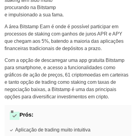
staking tem sido muito
procurando na Bitstamp
e impulsionado a sua fama.
A área Bitstamp Earn é onde é possível participar em
processos de staking com ganhos de juros APR e APY
que chegam aos 5%, batendo a maioria das aplicações
financeiras tradicionais de depósitos a prazo.
Com a opção de descarregar uma app gratuita Bitstamp
para smartphone, e acesso a funcionalidades como
gráficos de ação de preços, 61 criptomoedas em carteiras
e tanto opção de trading como staking com taxas de
negociação baixas, a Bitstamp é uma das principais
opções para diversificar investimentos em cripto.
Prós:
Aplicação de trading muito intuitiva