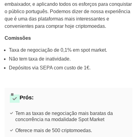
embaixador, e aplicando todos os esforços para conquistar
o público português. Podemos dizer de nossa experiência
que é uma das plataformas mais interessantes e
convenientes para comprar hoje criptomoedas.
Comissões
Taxa de negociação de 0,1% em spot market.
Não tem taxa de inatividade.
Depósitos via SEPA com custo de 1€.
Prós:
Tem as taxas de negociação mais baratas da
concorrência na modalidade Spot Market
Oferece mais de 500 criptomoedas.