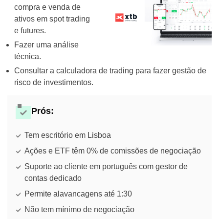
compra e venda de
ativos em spot trading
e futures.
Fazer uma análise
técnica.
Consultar a calculadora de trading para fazer gestão de
risco de investimentos.
Prós:
Tem escritório em Lisboa
Ações e ETF têm 0% de comissões de negociação
Suporte ao cliente em português com gestor de
contas dedicado
Permite alavancagens até 1:30
Não tem mínimo de negociação