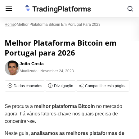
Home
Melhor Plataforma Bitcoin Em Portugal Para 2023
Melhor Plataforma Bitcoin em
Portugal para 2026
João Costa
Atualizado:
November 24, 2023
Dados chocados
Divulgação
Compartilhe esta página
Se procura a
melhor plataforma Bitcoin
no mercado
agora, há vários fatores-chave nos quais precisa de
concentrar-se.
Neste guia,
analisamos as
melhores plataformas de