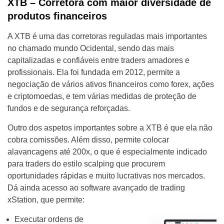
XTB – Corretora com maior diversidade de
produtos financeiros
A XTB é uma das corretoras reguladas mais importantes
no chamado mundo Ocidental, sendo das mais
capitalizadas e confiáveis entre traders amadores e
profissionais. Ela foi fundada em 2012, permite a
negociação de vários ativos financeiros como forex, ações
e criptomoedas, e tem várias medidas de proteção de
fundos e de segurança reforçadas.
Outro dos aspetos importantes sobre a XTB é que ela não
cobra comissões. Além disso, permite colocar
alavancagens até 200x, o que é especialmente indicado
para traders do estilo scalping que procurem
oportunidades rápidas e muito lucrativas nos mercados.
Dá ainda acesso ao software avançado de trading
xStation, que permite:
Executar ordens de