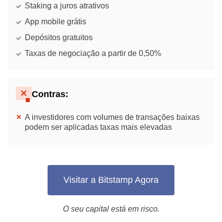
Staking a juros atrativos
App mobile grátis
Depósitos gratuitos
Taxas de negociação a partir de 0,50%
Contras:
A investidores com volumes de transações baixas
podem ser aplicadas taxas mais elevadas
Visitar a Bitstamp Agora
O seu capital está em risco.