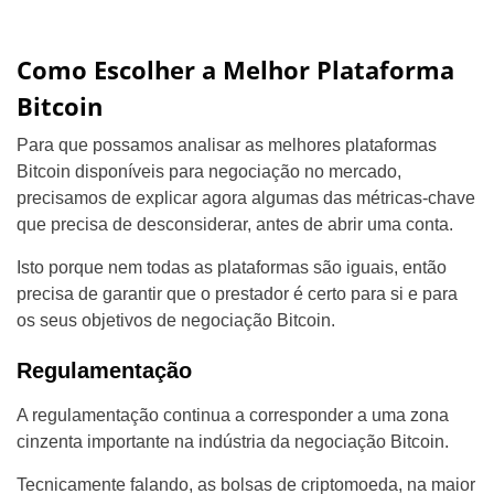
Como Escolher a Melhor Plataforma
Bitcoin
Para que possamos analisar as melhores plataformas
Bitcoin disponíveis para negociação no mercado,
precisamos de explicar agora algumas das métricas-chave
que precisa de desconsiderar, antes de abrir uma conta.
Isto porque nem todas as plataformas são iguais, então
precisa de garantir que o prestador é certo para si e para
os seus objetivos de negociação Bitcoin.
Regulamentação
A regulamentação continua a corresponder a uma zona
cinzenta importante na indústria da negociação Bitcoin.
Tecnicamente falando, as bolsas de criptomoeda, na maior