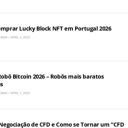
Lithuania
Netherlands
mprar Lucky Block NFT em Portugal 2026
Poland
UNHA
APRIL 1, 2022
Romania
Russia
Sweden
obô Bitcoin 2026 – Robôs mais baratos
os
Slovakia
UNHA
APRIL 1, 2022
Thailand
Turkey
 Negociação de CFD e Como se Tornar um “CFD