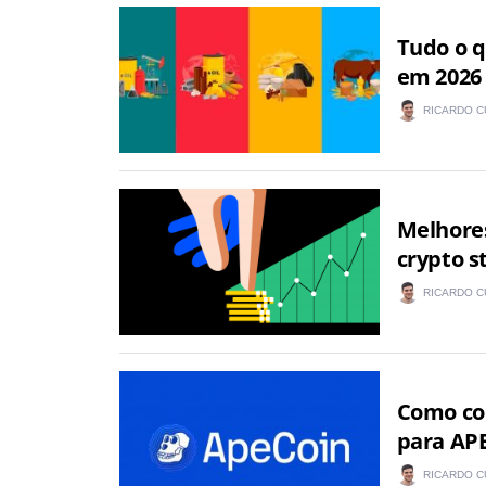
Tudo o q
em 2026
RICARDO C
Melhores
crypto s
RICARDO C
Como co
para AP
RICARDO C