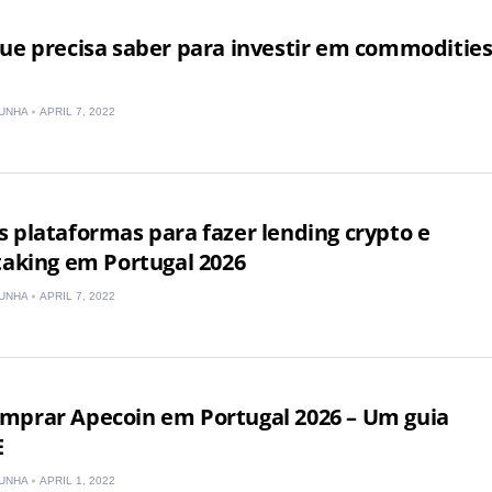
UAE Arabic
ue precisa saber para investir em commoditie
Bulgaria
UNHA
APRIL 7, 2022
Brazil
Czechia
 plataformas para fazer lending crypto e
Germany
taking em Portugal 2026
Spain
UNHA
APRIL 7, 2022
France
Greece
mprar Apecoin em Portugal 2026 – Um guia
Hungary
E
Italy
UNHA
APRIL 1, 2022