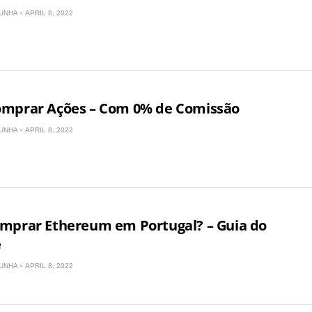
UNHA
APRIL 8, 2022
mprar Ações – Com 0% de Comissão
UNHA
APRIL 8, 2022
mprar Ethereum em Portugal? – Guia do
Portugal
e
UNHA
APRIL 8, 2022
United States
United Kingdom