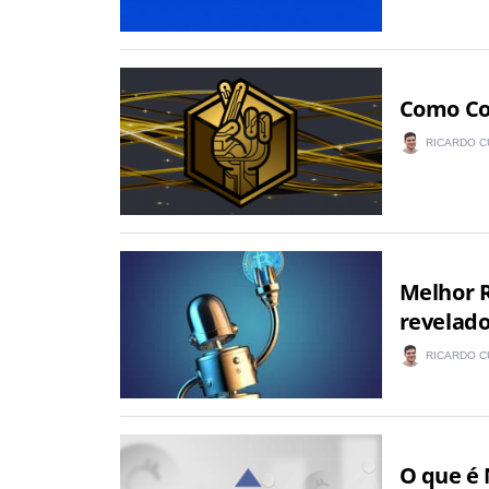
Como Co
RICARDO C
Melhor R
revelad
RICARDO C
O que é