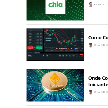
RICARDO C
Como Co
RICARDO C
Onde Co
Iniciant
RICARDO C