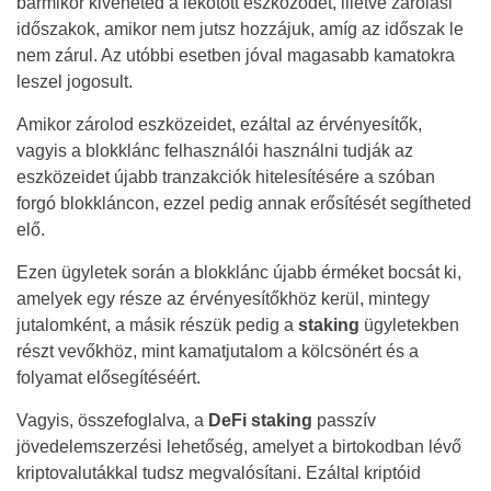
bármikor kiveheted a lekötött eszközödet, illetve zárolási
időszakok, amikor nem jutsz hozzájuk, amíg az időszak le
nem zárul. Az utóbbi esetben jóval magasabb kamatokra
leszel jogosult.
Amikor zárolod eszközeidet, ezáltal az érvényesítők,
vagyis a blokklánc felhasználói használni tudják az
eszközeidet újabb tranzakciók hitelesítésére a szóban
forgó blokkláncon, ezzel pedig annak erősítését segítheted
elő.
Ezen ügyletek során a blokklánc újabb érméket bocsát ki,
amelyek egy része az érvényesítőkhöz kerül, mintegy
jutalomként, a másik részük pedig a
staking
ügyletekben
részt vevőkhöz, mint kamatjutalom a kölcsönért és a
folyamat elősegítéséért.
Vagyis, összefoglalva, a
DeFi staking
passzív
jövedelemszerzési lehetőség, amelyet a birtokodban lévő
kriptovalutákkal tudsz megvalósítani. Ezáltal kriptóid