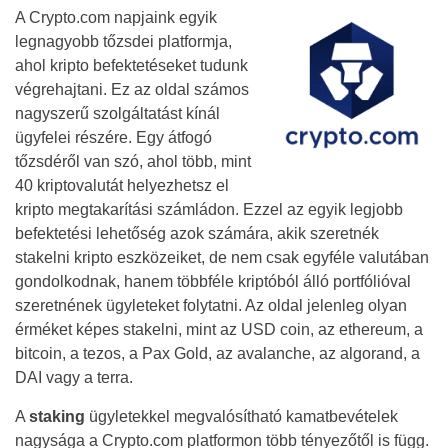
A Crypto.com napjaink egyik
legnagyobb tőzsdei platformja,
ahol kripto befektetéseket tudunk
végrehajtani. Ez az oldal számos
nagyszerű szolgáltatást kínál
ügyfelei részére. Egy átfogó
tőzsdéről van szó, ahol több, mint
40 kriptovalutát helyezhetsz el
kripto megtakarítási számládon. Ezzel az egyik legjobb
befektetési lehetőség azok számára, akik szeretnék
stakelni kripto eszközeiket, de nem csak egyféle valutában
gondolkodnak, hanem többféle kriptóból álló portfólióval
szeretnének ügyleteket folytatni. Az oldal jelenleg olyan
érméket képes stakelni, mint az USD coin, az ethereum, a
bitcoin, a tezos, a Pax Gold, az avalanche, az algorand, a
DAI vagy a terra.
A
staking
ügyletekkel megvalósítható kamatbevételek
nagysága a Crypto.com platformon több tényezőtől is függ.