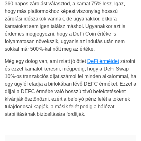
360 napos zárolást választod, a kamat 75% lesz. Igaz,
hogy más platformokhoz képest viszonylag hosszú
zárolási időszakok vannak, de ugyanakkor, ekkora
kamatokat sem igen találsz máshol. Ugyanakkor azt is
érdemes megjegyezni, hogy a DeFi Coin értéke is
folyamatosan növekszik, ugyanis az indulás után nem
sokkal már 500%-kal nőtt meg az értéke.
Még egy dolog van, ami miatt jó ötlet
DeFi érméidet
zárolni
és ezzel kamatot keresni, mégpedig, hogy a DeFi Swap
10%-os tranzakciós díjat számol fel minden alkalommal, ha
egy ügyfél eladja a birtokában lévő DEFC érméket. Ezzel a
díjjal a DEFC érmébe való hosszú távú befektetéseket
kívánják ösztönözni, ezért a befolyó pénz felét a tokenek
tulajdonosai kapják, a másik felét pedig a hálózat
stabilitásának biztosítására fordítják.