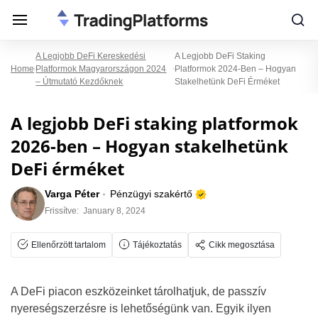
A Legjobb DeFi Kereskedési
A Legjobb DeFi Staking
Home
Platformok Magyarországon 2024
Platformok 2024-Ben – Hogyan
– Útmutató Kezdőknek
Stakelhetünk DeFi Érméket
A legjobb DeFi staking platformok
2026-ben – Hogyan stakelhetünk
DeFi érméket
Varga Péter
Pénzügyi szakértő
Frissítve:
January 8, 2024
Ellenőrzött tartalom
Tájékoztatás
Cikk megosztása
A DeFi piacon eszközeinket tárolhatjuk, de passzív
nyereségszerzésre is lehetőségünk van. Egyik ilyen