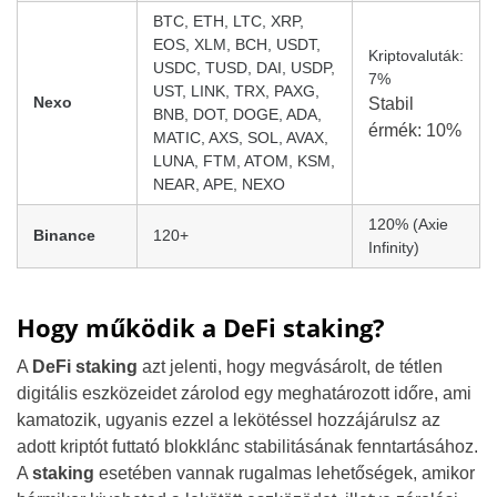
BTC, ETH, LTC, XRP,
EOS, XLM, BCH, USDT,
Kriptovaluták:
USDC, TUSD, DAI, USDP,
7%
UST, LINK, TRX, PAXG,
Nexo
Stabil
BNB, DOT, DOGE, ADA,
érmék: 10%
MATIC, AXS, SOL, AVAX,
LUNA, FTM, ATOM, KSM,
NEAR, APE, NEXO
120% (Axie
Binance
120+
Infinity)
Hogy működik a DeFi staking?
A
DeFi staking
azt jelenti, hogy megvásárolt, de tétlen
digitális eszközeidet zárolod egy meghatározott időre, ami
kamatozik, ugyanis ezzel a lekötéssel hozzájárulsz az
adott kriptót futtató blokklánc stabilitásának fenntartásához.
A
staking
esetében vannak rugalmas lehetőségek, amikor