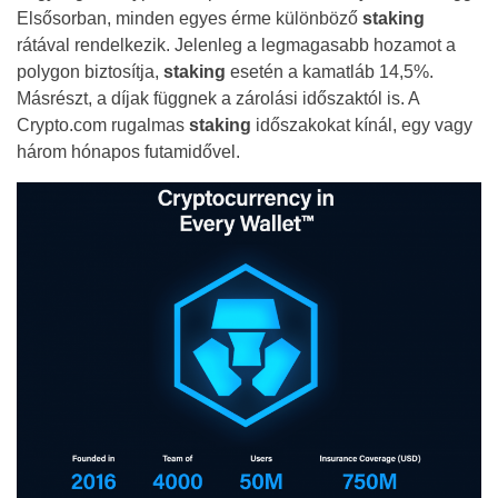
Elsősorban, minden egyes érme különböző
staking
rátával rendelkezik. Jelenleg a legmagasabb hozamot a
polygon biztosítja,
staking
esetén a kamatláb 14,5%.
Másrészt, a díjak függnek a zárolási időszaktól is. A
Crypto.com rugalmas
staking
időszakokat kínál, egy vagy
három hónapos futamidővel.