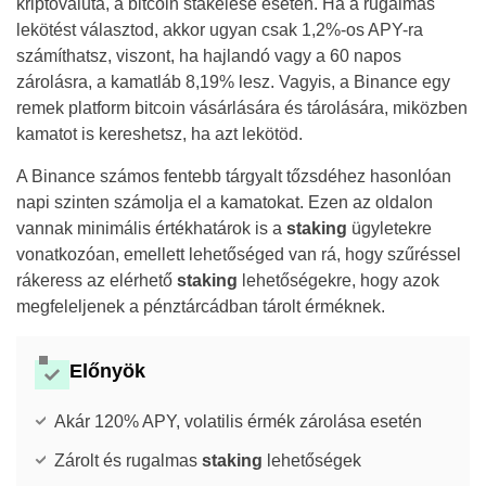
kriptovaluta, a bitcoin stakelése esetén. Ha a rugalmas
lekötést választod, akkor ugyan csak 1,2%-os APY-ra
számíthatsz, viszont, ha hajlandó vagy a 60 napos
zárolásra, a kamatláb 8,19% lesz. Vagyis, a Binance egy
remek platform bitcoin vásárlására és tárolására, miközben
kamatot is kereshetsz, ha azt lekötöd.
A Binance számos fentebb tárgyalt tőzsdéhez hasonlóan
napi szinten számolja el a kamatokat. Ezen az oldalon
vannak minimális értékhatárok is a
staking
ügyletekre
vonatkozóan, emellett lehetőséged van rá, hogy szűréssel
rákeress az elérhető
staking
lehetőségekre, hogy azok
megfeleljenek a pénztárcádban tárolt érméknek.
Előnyök
Akár 120% APY, volatilis érmék zárolása esetén
Zárolt és rugalmas
staking
lehetőségek