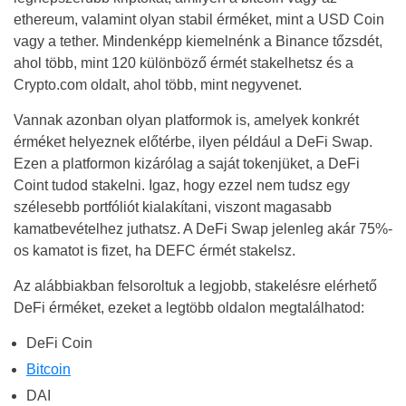
ethereum, valamint olyan stabil érméket, mint a USD Coin
vagy a tether. Mindenképp kiemelnénk a Binance tőzsdét,
ahol több, mint 120 különböző érmét stakelhetsz és a
Crypto.com oldalt, ahol több, mint negyvenet.
Vannak azonban olyan platformok is, amelyek konkrét
érméket helyeznek előtérbe, ilyen például a DeFi Swap.
Ezen a platformon kizárólag a saját tokenjüket, a DeFi
Coint tudod stakelni. Igaz, hogy ezzel nem tudsz egy
szélesebb portfóliót kialakítani, viszont magasabb
kamatbevételhez juthatsz. A DeFi Swap jelenleg akár 75%-
os kamatot is fizet, ha DEFC érmét stakelsz.
Az alábbiakban felsoroltuk a legjobb, stakelésre elérhető
DeFi érméket, ezeket a legtöbb oldalon megtalálhatod:
DeFi Coin
Bitcoin
DAI