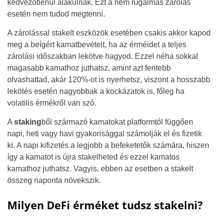
kedvezőtlenül alakulnak. Ezt a nem rugalmas zárolás
esetén nem tudod megtenni.
A zárolással stakelt eszközök esetében csakis akkor kapod
meg a beígért kamatbevételt, ha az érméidet a teljes
zárolási időszakban lekötve hagyod. Ezzel néha sokkal
magasabb kamathoz juthatsz, amint azt fentebb
olvashattad, akár 120%-ot is nyerhetsz, viszont a hosszabb
lekötés esetén nagyobbak a kockázatok is, főleg ha
volatilis érmékről van szó.
A
staking
ből származó kamatokat platformtól függően
napi, heti vagy havi gyakorisággal számolják el és fizetik
ki. A napi kifizetés a legjobb a befeketetők számára, hiszen
így a kamatot is újra stakelheted és ezzel kamatos
kamathoz juthatsz. Vagyis, ebben az esetben a stakelt
összeg naponta növekszik.
Milyen DeFi érméket tudsz stakelni?