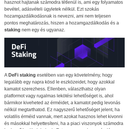
hasznot hajtanak számodra tétlenül is, ami egy folyamatos
bevétel, adásvételi ügyletek nélkül. Ezt szokás
hozamgazdálkodásnak is nevezni, ami nem teljesen
pontos meghatározás, hiszen a hozamgazdálkodás és a
staking
nem egy és ugyanaz.
A
DeFi staking
esetében van egy követelmény, hogy
legalább egy napra kösd le eszközeidet, hogy azokkal
kamatot szerezhess. Ellenben, választhatsz olyan
platformot vagy rugalmas lekötési lehetőséget is, ahol
bármikor kiveheted az érméidet, a kamatot pedig levonás
nélkül megtarthatod. Ez nagyszerű lehetőséget jelent, ha
volatilis érméid vannak, mert azokat hasznos lehet kivonni
és másokkal helyettesíteni, ha a piaci viszonyok számodra