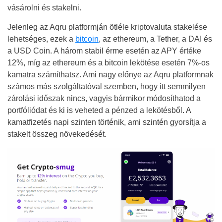
vásárolni és stakelni.
Jelenleg az Aqru platformján ötléle kriptovaluta stakelése
lehetséges, ezek a
bitcoin
, az ethereum, a Tether, a DAI és
a USD Coin. A három stabil érme esetén az APY értéke
12%, míg az ethereum és a bitcoin lekötése esetén 7%-os
kamatra számíthatsz. Ami nagy előnye az Aqru platformnak
számos más szolgáltatóval szemben, hogy itt semmilyen
zárolási időszak nincs, vagyis bármikor módosíthatod a
portfóliódat és ki is veheted a pénzed a lekötésből. A
kamatfizetés napi szinten történik, ami szintén gyorsítja a
stakelt összeg növekedését.