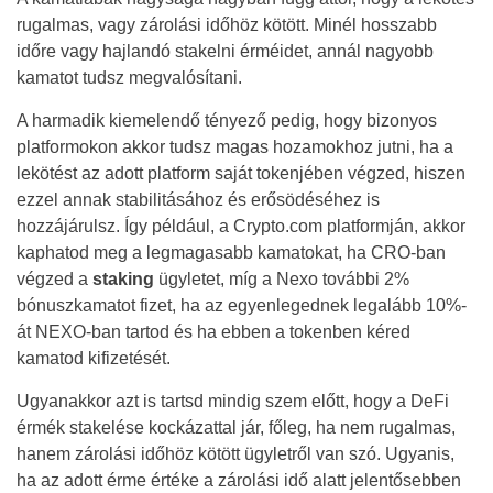
rugalmas, vagy zárolási időhöz kötött. Minél hosszabb
időre vagy hajlandó stakelni érméidet, annál nagyobb
kamatot tudsz megvalósítani.
A harmadik kiemelendő tényező pedig, hogy bizonyos
platformokon akkor tudsz magas hozamokhoz jutni, ha a
lekötést az adott platform saját tokenjében végzed, hiszen
ezzel annak stabilitásához és erősödéséhez is
hozzájárulsz. Így például, a Crypto.com platformján, akkor
kaphatod meg a legmagasabb kamatokat, ha CRO-ban
végzed a
staking
ügyletet, míg a Nexo további 2%
bónuszkamatot fizet, ha az egyenlegednek legalább 10%-
át NEXO-ban tartod és ha ebben a tokenben kéred
kamatod kifizetését.
Ugyanakkor azt is tartsd mindig szem előtt, hogy a DeFi
érmék stakelése kockázattal jár, főleg, ha nem rugalmas,
hanem zárolási időhöz kötött ügyletről van szó. Ugyanis,
ha az adott érme értéke a zárolási idő alatt jelentősebben