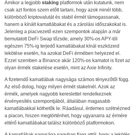
Amikor a legjobb
staking
platformok után kutatunk, nem
csak azt fontos szem előtt tartani, hogy azok minél több,
különböző kriptovalutát és stabil érmét támogassanak,
hanem a kínált kamatlábakat és a zárolási időszakokat is.
Jelenleg a piacvezető ezen szempontok alapján a már
bemutatott DeFi Swap tőzsde, amely 30%-os APY-tól
egészen 75%-ig terjedő kamatlábakat kínál eszközeid
lekötése esetén, ha azokat DeFi érmében helyezed el.
Ezzel szemben a Binance akár 120%-os kamatot is fizet az
olyan érmék stakelése esetén, mint az Axie Infinity.
A fizetendő kamatlábak nagysága számos tényezőtől függ.
Az első dolog, hogy milyen érmét stakelnél. Azok az
érmék, amelyek nagyobb kereslettel rendelkeznek
érvényesítés szempontjából, általában magasabb
kamatlábakkal köthetők le. Ráadásul, érdemes szétnézned
a piacon, hiszen megtörténhet, hogy ugyanarra az érmére
eltérő kamatlábakat találsz különböző platformokon.
A kamatlábak nagysága nagyban függ attól, hogy a lekötés