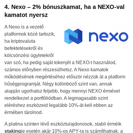
4. Nexo – 2% bónuszkamat, ha a NEXO-val
kamatot nyersz
A Nexo is a vezető
platformok közé tartozik,
ha kriptovaluta
befektetésekről és
kölcsönzési ügyletekről
van szó, ha pedig saját tokenjét a NEXO-t használod,
számos előnyben részesülhetsz. A Nexo kamatok
működésének megértéséhez először nézzük át a platform
hűségprogramját. Négy különböző szint van, annak
alapján ugorhatsz feljebb, hogy mennyi NEXO érmével
rendelkezel a portfóliódban. A legmagasabb szint
eléréshez eszközeid legalább 10%-át kell ebben az
érmében tárolnod.
A platina szinten lévő eszköztulajdonosok, stabil érméik
staking
je esetén akár 10%-os APY-ra is számíthatnak, a