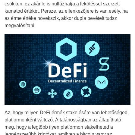
csökken, ez akár le is nullázhatja a lekötéssel szerzett
kamatod értékét. Persze, az ellenkezőjére is van esély, ha
az érme értéke növekszik, akkor dupla bevételt tudsz
megvalósítani.
Az, hogy milyen DeFi érmék stakelésére van lehetőséged,
platformonként változó. Általánosságban az állapítható
meg, hogy a legtöbb ilyen platformon stakelheted a
legnépszerűbb kriptókat, amilyen a bitcoin vagy az