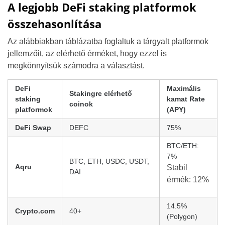
A legjobb DeFi staking platformok
összehasonlítása
Az alábbiakban táblázatba foglaltuk a tárgyalt platformok
jellemzőit, az elérhető érméket, hogy ezzel is
megkönnyítsük számodra a választást.
DeFi
Maximális
Stakingre elérhető
staking
kamat Rate
coinok
platformok
(APY)
DeFi Swap
DEFC
75%
BTC/ETH:
7%
BTC, ETH, USDC, USDT,
Aqru
Stabil
DAI
érmék: 12%
14.5%
Crypto.com
40+
(Polygon)