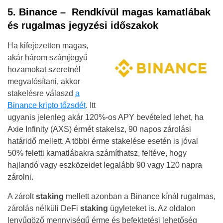
5. Binance – Rendkívül magas kamatlábak
és rugalmas jegyzési időszakok
Ha kifejezetten magas,
akár három számjegyű
hozamokat szeretnél
megvalósítani, akkor
stakelésre válaszd
a
Binance kripto tőzsdét
. Itt
ugyanis jelenleg akár 120%-os APY bevételed lehet, ha
Axie Infinity (AXS) érmét stakelsz, 90 napos zárolási
határidő mellett. A többi érme stakelése esetén is jóval
50% feletti kamatlábakra számíthatsz, feltéve, hogy
hajlandó vagy eszközeidet legalább 90 vagy 120 napra
zárolni.
A zárolt
staking
mellett azonban a Binance kínál rugalmas,
zárolás nélküli DeFi
staking
ügyleteket is. Az oldalon
lenyűgöző mennyiségű érme és befektetési lehetőség