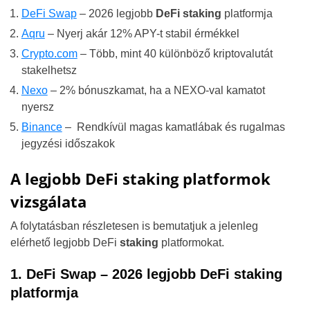
DeFi Swap
– 2026 legjobb
DeFi staking
platformja
Aqru
– Nyerj akár 12% APY-t stabil érmékkel
Crypto.com
– Több, mint 40 különböző kriptovalutát
stakelhetsz
Nexo
– 2% bónuszkamat, ha a NEXO-val kamatot
nyersz
Binance
– Rendkívül magas kamatlábak és rugalmas
jegyzési időszakok
A legjobb DeFi staking platformok
vizsgálata
A folytatásban részletesen is bemutatjuk a jelenleg
elérhető legjobb DeFi
staking
platformokat.
1. DeFi Swap – 2026 legjobb DeFi staking
platformja