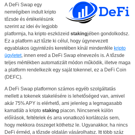
A DeFi Swap egy
nemrégiben indult kripto
tőzsde és értékelésünk
szerint az idei év legjobb
platformja, ha kripto eszközeid
staking
jében gondolkodsz.
Ez a platform azt tűzte ki célul, hogy úgynevezett
egyablakos ügyintézés keretében kínál mindenféle
kripto
ügyletet
, innen ered a DeFi Swap elnevezés is. A tőzsde
teljes mértékben automatizált módon működik, illetve maga
a platform rendelkezik egy saját tokennel, ez a DeFi Coin
(DEFC).
A DeFi Swap platformon számos egyéb szolgáltatás
mellett a tokenek stakelésére is lehetőséged van, amivel
akár 75% APY is elérhető, ami jelenleg a legmagasabb
kamatláb a kripto
staking
piacon. Nincsenek külön
előírások, feltételek és arra vonatkozó korlátozás sem,
hogy mekkora összeget köthetsz le. Ugyanakkor, ha nincs
DeFi érméd, a tőzsde oldalán vásárolhatsz. Itt több száz