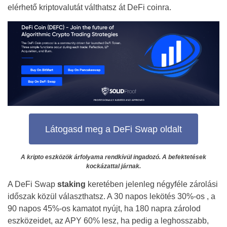
elérhető kriptovalutát válthatsz át DeFi coinra.
Látogasd meg a DeFi Swap oldalt
A kripto eszközök árfolyama rendkívül ingadozó. A befektetések
kockázattal járnak.
A DeFi Swap
staking
keretében jelenleg négyféle zárolási
időszak közül választhatsz. A 30 napos lekötés 30%-os , a
90 napos 45%-os kamatot nyújt, ha 180 napra zárolod
eszközeidet, az APY 60% lesz, ha pedig a leghosszabb,