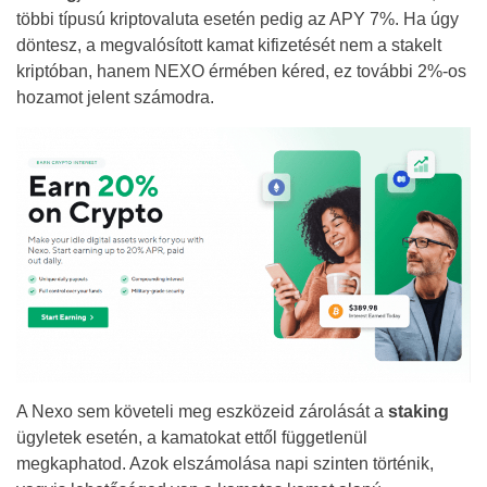
többi típusú kriptovaluta esetén pedig az APY 7%. Ha úgy
döntesz, a megvalósított kamat kifizetését nem a stakelt
kriptóban, hanem NEXO érmében kéred, ez további 2%-os
hozamot jelent számodra.
A Nexo sem követeli meg eszközeid zárolását a
staking
ügyletek esetén, a kamatokat ettől függetlenül
megkaphatod. Azok elszámolása napi szinten történik,