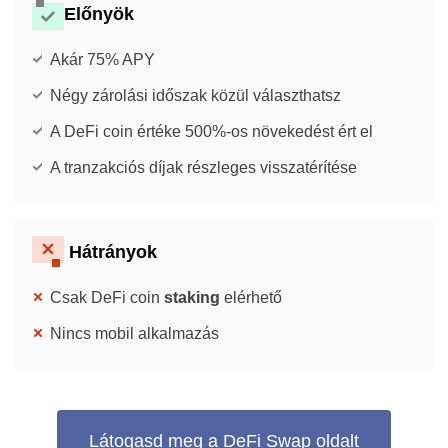
Előnyök
Akár 75% APY
Négy zárolási időszak közül választhatsz
A DeFi coin értéke 500%-os növekedést ért el
A tranzakciós díjak részleges visszatérítése
Hátrányok
Csak DeFi coin
staking
elérhető
Nincs mobil alkalmazás
Látogasd meg a DeFi Swap oldalt