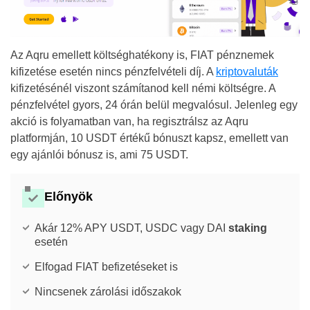
Az Aqru emellett költséghatékony is, FIAT pénznemek
kifizetése esetén nincs pénzfelvételi díj. A
kriptovaluták
kifizetésénél viszont számítanod kell némi költségre. A
pénzfelvétel gyors, 24 órán belül megvalósul. Jelenleg egy
akció is folyamatban van, ha regisztrálsz az Aqru
platformján, 10 USDT értékű bónuszt kapsz, emellett van
egy ajánlói bónusz is, ami 75 USDT.
Előnyök
Akár 12% APY USDT, USDC vagy DAI
staking
esetén
Elfogad FIAT befizetéseket is
Nincsenek zárolási időszakok