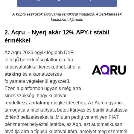
A kripto eszközök árfolyama rendkívül ingadozó. A befektetések
kockázattal járnak.
2. Aqru – Nyerj akár 12% APY-t stabil
érmékkel
Az Aqru 2026 egyik legjobb DeFi
jellegű befektetési platformja, ha
kriptovalutákkal kereskednél, ahol a
staking
és a kamatszerzés
folyamata végtelenül egyszerű.
Ezen a platformon ugyanis még arra
sincs szükség, hogy kriptóval
rendelkezz a
staking
megkezdéséhez. Az Aqru ugyanis
támogatja a hitelkártyás, betéti kártyás és banki átutalással
történő befizetéseket is. Miután pedig valamilyen FIAT
pénznemet helyeztél letétbe, az Aqru azt automatikusan
átváltja arra a típusú kriptovalutára, amelyet meg szeretnél