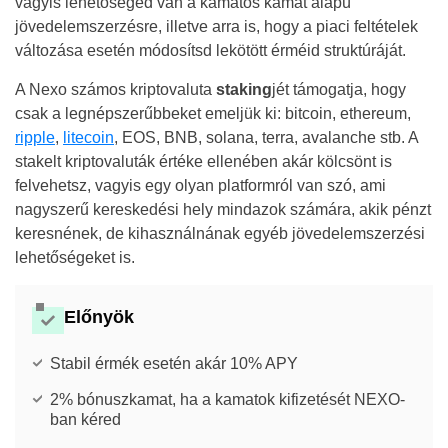
vagyis lehetőséged van a kamatos kamat alapú
jövedelemszerzésre, illetve arra is, hogy a piaci feltételek
változása esetén módosítsd lekötött érméid struktúráját.
A Nexo számos kriptovaluta
staking
jét támogatja, hogy
csak a legnépszerűbbeket emeljük ki: bitcoin, ethereum,
ripple
,
litecoin
, EOS, BNB, solana, terra, avalanche stb. A
stakelt kriptovaluták értéke ellenében akár kölcsönt is
felvehetsz, vagyis egy olyan platformról van szó, ami
nagyszerű kereskedési hely mindazok számára, akik pénzt
keresnének, de kihasználnának egyéb jövedelemszerzési
lehetőségeket is.
Előnyök
Stabil érmék esetén akár 10% APY
2% bónuszkamat, ha a kamatok kifizetését NEXO-
ban kéred