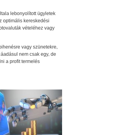
ltala lebonyolított ügyletek
az optimális kereskedési
ptovaluták vételéhez vagy
pihenésre vagy szünetekre,
 Ráadásul nem csak egy, de
i a profit termelés