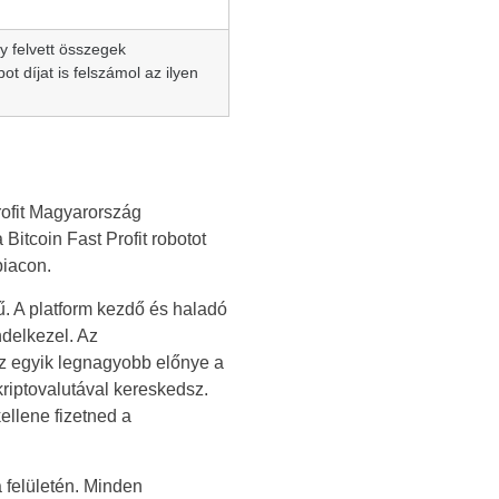
y felvett összegek
 díjat is felszámol az ilyen
rofit Magyarország
Bitcoin Fast Profit robotot
piacon.
yű. A platform kezdő és haladó
ndelkezel. Az
 Az egyik legnagyobb előnye a
riptovalutával kereskedsz.
ellene fizetned a
a felületén. Minden