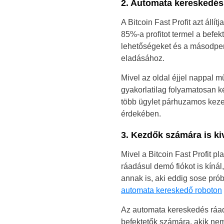
2. Automata kereskedés
A Bitcoin Fast Profit azt állí
85%-a profitot termel a befek
lehetőségeket és a másodper
eladásához.
Mivel az oldal éjjel nappal 
gyakorlatilag folyamatosan k
több ügylet párhuzamos kezel
érdekében.
3. Kezdők számára is ki
Mivel a Bitcoin Fast Profit pl
ráadásul demó fiókot is kíná
annak is, aki eddig sose prób
automata kereskedő roboton
Az automata kereskedés ráad
befektetők számára, akik nem