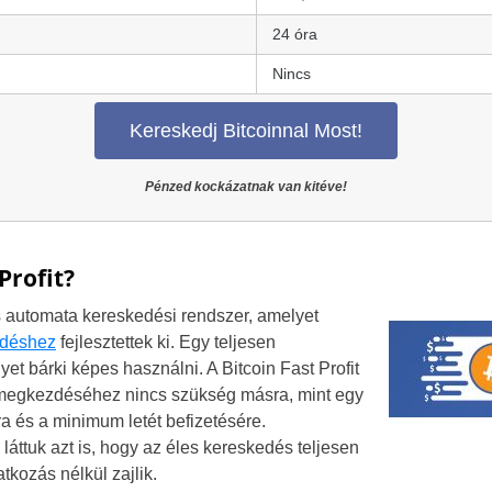
24 óra
Nincs
Kereskedj Bitcoinnal Most!
Pénzed kockázatnak van kitéve!
Profit?
os automata kereskedési rendszer, amelyet
edéshez
fejlesztettek ki. Egy teljesen
et bárki képes használni. A Bitcoin Fast Profit
 megkezdéséhez nincs szükség másra, mint egy
ra és a minimum letét befizetésére.
láttuk azt is, hogy az éles kereskedés teljesen
kozás nélkül zajlik.