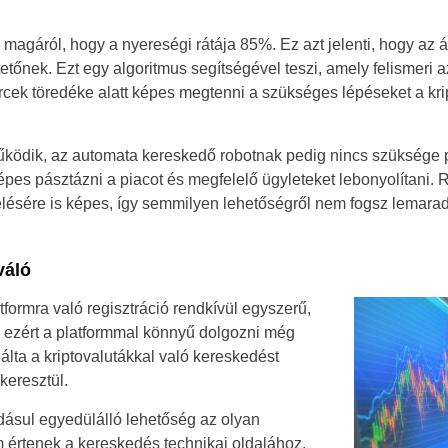
tja magáról, hogy a nyereségi rátája 85%. Ez azt jelenti, hogy az á
tetőnek. Ezt egy algoritmus segítségével teszi, amely felismeri 
cek töredéke alatt képes megtenni a szükséges lépéseket a kri
működik, az automata kereskedő robotnak pedig nincs szüksége 
épes pásztázni a piacot és megfelelő ügyleteket lebonyolítani.
ésére is képes, így semmilyen lehetőségről nem fogsz lemaradn
váló
atformra való regisztráció rendkívül egyszerű,
l, ezért a platformmal könnyű dolgozni még
álta a kriptovalutákkal való kereskedést
keresztül.
ásul egyedülálló lehetőség az olyan
 értenek a kereskedés technikai oldalához,