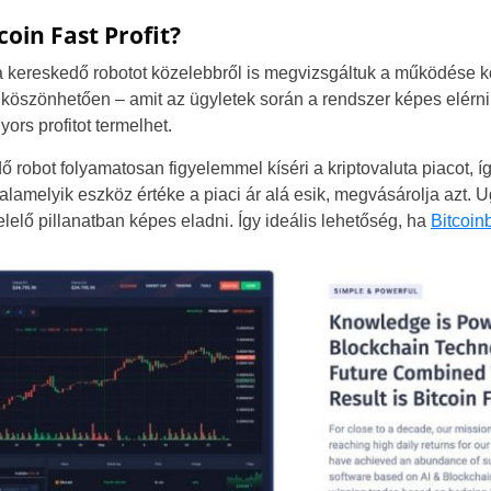
oin Fast Profit?
ta kereskedő robotot közelebbről is megvizsgáltuk a működése kö
köszönhetően – amit az ügyletek során a rendszer képes elérni
ors profitot termelhet.
ő robot folyamatosan figyelemmel kíséri a kriptovaluta piacot, í
 valamelyik eszköz értéke a piaci ár alá esik, megvásárolja azt.
lelő pillanatban képes eladni. Így ideális lehetőség, ha
Bitcoin