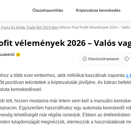
Összehasonlítás
Kriptovaluta kereskedés
 Forex És Kripto Trade Bot 2023-Ben
Bitcoin Fast Profit Vélemények 2024 – Valós
rofit vélemények 2026 – Valós va
szakértő
Ellenőrzött tartalom
hoz a több ezer emberhez, akik milliókat kaszálnak naponta
a 
tt pozitívan tekintettek a kriptovaluták jövőjére, és bátran befe
valuta kereskedéssel.
bb lett, hiszen mostanra már érteni sem kell a manuális keres
topiacon. Egyszerűen használhatsz egy automata kereskedő rob
ereség lehetőségét már régóta ismerjük. Ebben az értékelésben a
nden tulajdonságát megnézzük, elemezzük a használatának mód