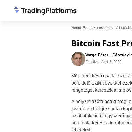
Home
Robot Kereskedés – A Legjobb
Bitcoin Fast P
Varga Péter
Pénzügyi 
Frissítve:
April 6, 2023
Még nem késő csatlakozni ah
befektetők, akik évekkel ezelő
rengeteget kerestek a kripto
A helyzet azóta pedig még jo
jövedelemhez jussunk a krip
az általuk kínált egyszerű ny
automata kereskedő robot mi
feltételeit.