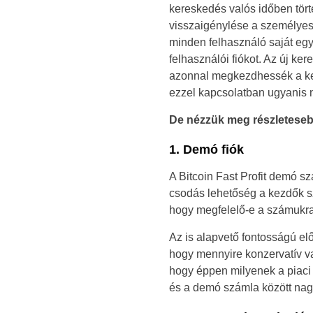
kereskedés valós időben tört
visszaigénylése a személyes k
minden felhasználó saját egy
felhasználói fiókot. Az új k
azonnal megkezdhessék a kere
ezzel kapcsolatban ugyanis 
De nézzük meg részleteseb
1. Demó fiók
A Bitcoin Fast Profit demó sz
csodás lehetőség a kezdők sz
hogy megfelelő-e a számukra
Az is alapvető fontosságú el
hogy mennyire konzervatív va
hogy éppen milyenek a piaci 
és a demó számla között nag