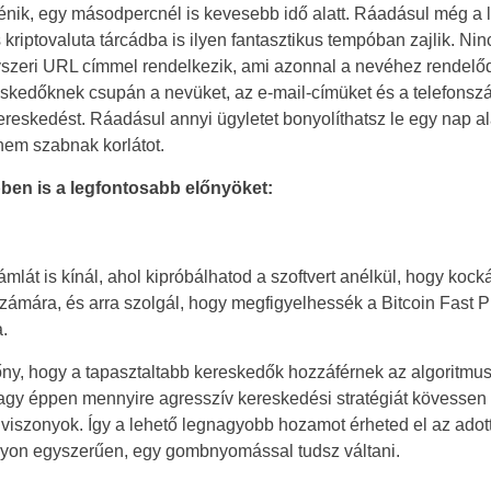
énik, egy másodpercnél is kevesebb idő alatt. Ráadásul még a 
Portugal
riptovaluta tárcádba is ilyen fantasztikus tempóban zajlik. Nin
szeri URL címmel rendelkezik, ami azonnal a nevéhez rendelődik
Romania
ereskedőknek csupán a nevüket, az e-mail-címüket és a telefons
skedést. Ráadásul annyi ügyletet bonyolíthatsz le egy nap ala
Russia
nem szabnak korlátot.
Sweden
ben is a legfontosabb előnyöket:
Slovakia
ámlát is kínál, ahol kipróbálhatod a szoftvert anélkül, hogy ko
Thailand
ámára, és arra szolgál, hogy megfigyelhessék a Bitcoin Fast Pr
Turkey
.
őny, hogy a tapasztaltabb kereskedők hozzáférnek az algoritmus 
gy éppen mennyire agresszív kereskedési stratégiát kövessen a
viszonyok. Így a lehető legnagyobb hozamot érheted el az adott
yon egyszerűen, egy gombnyomással tudsz váltani.