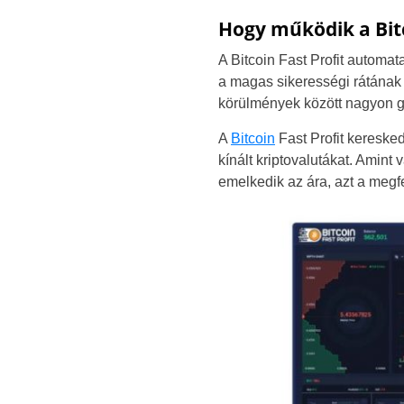
Hogy működik a Bitc
A Bitcoin Fast Profit automa
a magas sikerességi rátának 
körülmények között nagyon gy
A
Bitcoin
Fast Profit keresked
kínált kriptovalutákat. Amint
emelkedik az ára, azt a megfe