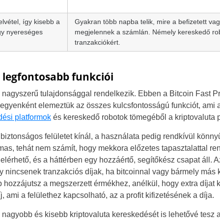
Brazil
lvétel, így kisebb a
Gyakran több napba telik, mire a befizetett vag
gy nyereséges
megjelennek a számlán. Némely kereskedő robot
Czechia
tranzakciókért.
Germany
t legfontosabb funkciói
Spain
eg nagyszerű tulajdonsággal rendelkezik. Ebben a Bitcoin Fast P
France
 egyenként elemeztük az összes kulcsfontosságú funkciót, ami a 
ési platformok
és kereskedő robotok tömegéből a kriptovaluta 
Greece
s biztonságos felületet kínál, a használata pedig rendkívül könn
Italy
as, tehát nem számít, hogy mekkora előzetes tapasztalattal re
 elérhető, és a háttérben egy hozzáértő, segítőkész csapat áll.
Lithuania
 nincsenek tranzakciós díjak, ha bitcoinnal vagy bármely más k
 hozzájutsz a megszerzett érmékhez, anélkül, hogy extra díjat k
Netherlands
j, ami a felülethez kapcsolható, az a profit kifizetésének a díja.
Poland
g nagyobb és kisebb kriptovaluta kereskedését is lehetővé tesz 