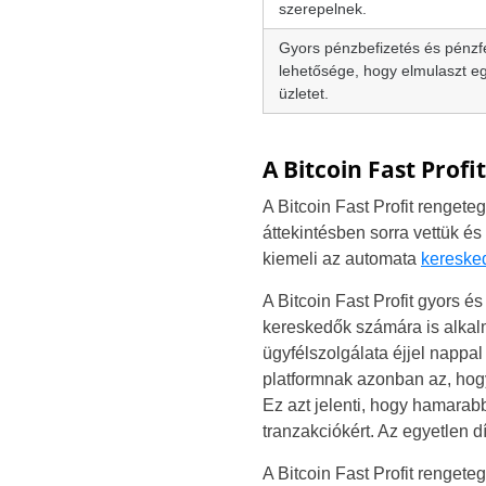
szerepelnek.
Gyors pénzbefizetés és pénzfe
lehetősége, hogy elmulaszt e
üzletet.
A Bitcoin Fast Profi
A Bitcoin Fast Profit renget
áttekintésben sorra vettük és
kiemeli az automata
keresked
A Bitcoin Fast Profit gyors é
kereskedők számára is alkalm
ügyfélszolgálata éjjel nappal
platformnak azonban az, hogy
Ez azt jelenti, hogy hamarabb
tranzakciókért. Az egyetlen dí
A Bitcoin Fast Profit rengete