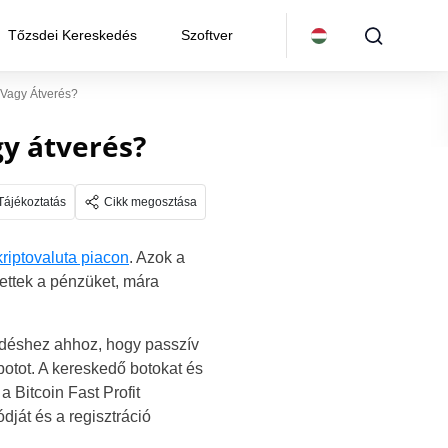
Tőzsdei Kereskedés
Szoftver
 Vagy Átverés?
gy átverés?
Tájékoztatás
Cikk megosztása
kriptovaluta piacon
. Azok a
ktettek a pénzüket, mára
kedéshez ahhoz, hogy passzív
otot. A kereskedő botokat és
 Bitcoin Fast Profit
ját és a regisztráció