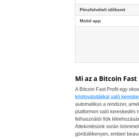
Pénzfelvételi időkeret
Mobil app
Mi az a Bitcoin Fast 
A Bitcoin Fast Profit egy ok
kriptovalutákkal való keresk
automatikus a rendszer, amely
platformon való kereskedés
felhasználói fiók létrehozásá
Áttekintésünk során örömmel 
gördülékenyen, emberi beavat