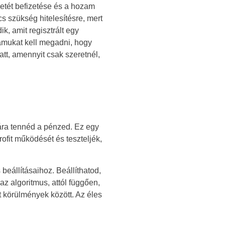
letét befizetése és a hozam
cs szükség hitelesítésre, mert
, amit regisztrált egy
zámukat kell megadni, hogy
tt, amennyit csak szeretnél,
ckára tennéd a pénzed. Ez egy
ofit működését és teszteljék,
beállításaihoz. Beállíthatod,
z algoritmus, attól függően,
 körülmények között. Az éles