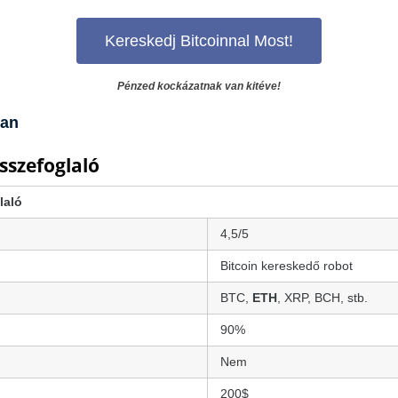
Kereskedj Bitcoinnal Most!
Pénzed kockázatnak van kitéve!
ban
összefoglaló
laló
4,5/5
Bitcoin kereskedő robot
BTC,
ETH
, XRP, BCH, stb.
90%
Nem
200$