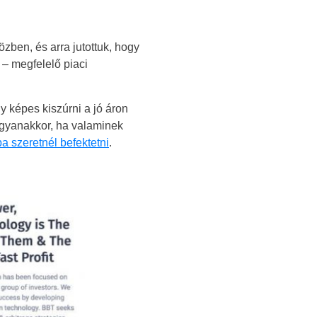
zben, és arra jutottuk, hogy
 – megfelelő piaci
gy képes kiszúrni a jó áron
 Ugyanakkor, ha valaminek
ba szeretnél befektetni
.