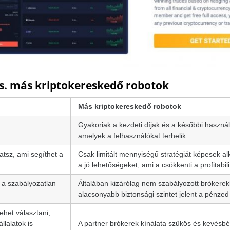
 vs. más kriptokereskedő robotok
Más kriptokereskedő robotok
Gyakoriak a kezdeti díjak és a későbbi haszná
Hungary
amelyek a felhasználókat terhelik.
United States
atsz, ami segíthet a
Csak limitált mennyiségű stratégiát képesek al
a jó lehetőségeket, ami a csökkenti a profitabili
United Kingdom
s a szabályozatlan
Általában kizárólag nem szabályozott brókerek
alacsonyabb biztonsági szintet jelent a pénze
UAE Arabic
ehet választani,
Bulgaria
llalatok is
A partner brókerek kínálata szűkös és kevésbé 