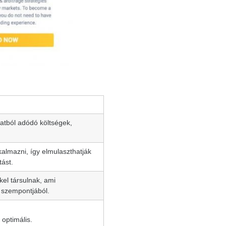
latból adódó költségek,
kalmazni, így elmulaszthatják
tást.
kel társulnak, ami
d szempontjából.
optimális.