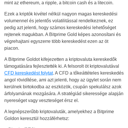
mint az ethereum, a ripple, a bitcoin cash és a litecoin.
Ezek a kriptók kivétel nélkül nagyon magas kereskedési
volumennel és jelentős volatilitással rendelkeznek, ez
pedig azt jelenti, hogy számos kereskedési lehetőséget
rejtenek magukban. A Bitprime Gold képes azonosítani és
végrehajtani egyszerre több kereskedést ezen az öt
piacon.
A Bitprime Goldot kifejezetten a kriptovaluta kereskedők
támogatására fejlesztették ki. A felsorolt öt kriptovalutával
CFD kereskedést folytat
. A CFD a tőkeáttételes kereskedés
angol rövidítése, ami azt jelenti, hogy az ügylet során nem
kerülnek birtokodba az eszközök, csupán spekulálsz azok
árfolyamának mozgására. A stratégiád sikeressége alapján
nyereséget vagy veszteséget érsz el.
A legnépszerűbb kriptovaluták, amelyekhez a Bitprime
Goldon keresztül hozzáférhetsz: