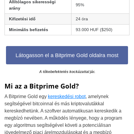
Állítólagos sikerességi
95%
arány
Kifizetési idő
24 óra
Minimális befizetés
93.000 HUF ($250)
Látogasson el a Bitprime Gold oldalra most
A tőkebefektetés kockázattal jár.
Mi az a Bitprime Gold?
A Bitprime Gold egy
kereskedési robot
, amelynek
segítségével bitcoinnal és más kriptovalutákkal
kereskedhetünk. A szoftver automatikusan kereskedik a
megbízó nevében. A működés lényege, hogy a program
egy algoritmus segítségével követi a potenciálisan
jövedelmező piaci árelmozdulásokat és a megbízó