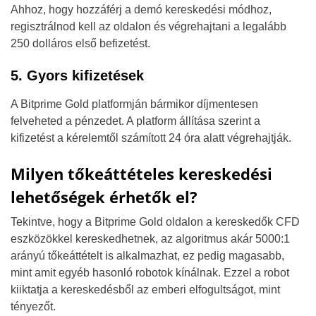
Ahhoz, hogy hozzáférj a demó kereskedési módhoz,
regisztrálnod kell az oldalon és végrehajtani a legalább
250 dolláros első befizetést.
5. Gyors kifizetések
A Bitprime Gold platformján bármikor díjmentesen
felveheted a pénzedet. A platform állítása szerint a
kifizetést a kérelemtől számított 24 óra alatt végrehajtják.
Milyen tőkeáttételes kereskedési
lehetőségek érhetők el?
Tekintve, hogy a Bitprime Gold oldalon a kereskedők CFD
eszközökkel kereskedhetnek, az algoritmus akár 5000:1
arányú tőkeáttételt is alkalmazhat, ez pedig magasabb,
mint amit egyéb hasonló robotok kínálnak. Ezzel a robot
kiiktatja a kereskedésből az emberi elfogultságot, mint
tényezőt.