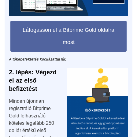
Látogasson el a Bitprime Gold oldalra
most
A tőkebefektetés kockázattal jár.
2. lépés: Végezd
el az első
befizetést
Minden újonnan
regisztráló Bitprime
Gold felhasználó
köteles legalább 250
dollár értékű első