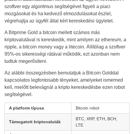
szoftver egy algoritmus segítségével figyeli a piaci
mozgásokat és ha kedvező elmozdulásokat észlel,
végrehajtja az ügyfél által kért kereskedési ügyletet.
A Bitprime Gold a bitcoin mellett számos más
kriptovalutával is kereskedik, mint amilyen az ethereum, a
ripple, a bitcoin money vagy a litecoin. Állítólag a szoftver
95%-os sikerességi rátával működik, ezt azonban nem
tudtuk megerősíteni.
Az alábbi összegzésben bemutatjuk a Bitcoin Golddal
kapcsolatos legfontosabb tényeket, amelyeket ismerned
kell, mielőtt belevágnál a kripto kereskedésbe ezen robot
segítségével.
A platform típusa
Bitcoin robot
BTC, XRP, ETH, BCH,
Támogatott kriptovaluták
LTE