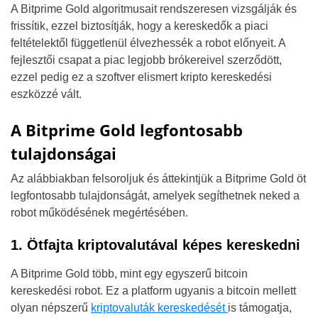
A Bitprime Gold algoritmusait rendszeresen vizsgálják és
frissítik, ezzel biztosítják, hogy a kereskedők a piaci
feltételektől függetlenül élvezhessék a robot előnyeit. A
fejlesztői csapat a piac legjobb brókereivel szerződött,
ezzel pedig ez a szoftver elismert kripto kereskedési
eszközzé vált.
A Bitprime Gold legfontosabb
tulajdonságai
Az alábbiakban felsoroljuk és áttekintjük a Bitprime Gold öt
legfontosabb tulajdonságát, amelyek segíthetnek neked a
robot működésének megértésében.
1. Ötfajta kriptovalutával képes kereskedni
A Bitprime Gold több, mint egy egyszerű bitcoin
kereskedési robot. Ez a platform ugyanis a bitcoin mellett
olyan népszerű
kriptovaluták kereskedését
is támogatja,