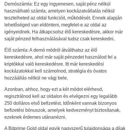
Demószámla: Ez egy ingyenesen, saját pénz nélkül
használható számla, amelyen kockázatvállalás nélkül
tesztelheted az oldal funkcióit, működését. Ennek alapján
lehetőséged van eldönteni, megfelel-e az oldal az
igényeidnek. Ha átkapcsolsz élő kereskedésre, akkor már
saját pénzed felhasználásával tudsz csak kereskedni.
Élő számla: A demó módról átválthatsz az élő
kereskedésre, ahol már saját pénzedet használod fel a
kriptókkal való kereskedésre. Itt már kereskedési
kockázatokkal kell számolnod, stratégia és óvatos
hozzáállás nélkül ne vágj bele.
Azonban, ahhoz, hogy ezt a két módot elérhesd,
regisztrálnod kell az oldalon és elvégezni egy legalább
250 dolláros első befizetést. Időnként vannak bizonyos
befizetési bónuszok, amelyek kedvezményt biztosítanak,
ezeknek érdemes utánanézni.
A Bitprime Gold oldal egyik nagyszerű tulajdonsága a díjak