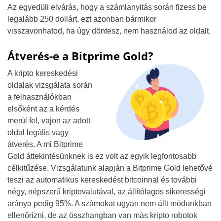
Az egyedüli elvárás, hogy a számlanyitás során fizess be
legalább 250 dollárt, ezt azonban bármikor
visszavonhatod, ha úgy döntesz, nem használod az oldalt.
Átverés-e a Bitprime Gold?
A kripto kereskedési
oldalak vizsgálata során
a felhasználókban
elsőként az a kérdés
merül fel, vajon az adott
oldal legális vagy
átverés. A mi Bitprime
Gold áttekintésünknek is ez volt az egyik legfontosabb
célkitűzése. Vizsgálatunk alapján a Bitprime Gold lehetővé
teszi az automatikus kereskedést bitcoinnal és további
négy, népszerű kriptovalutával, az állítólagos sikerességi
aránya pedig 95%. A számokat ugyan nem állt módunkban
ellenőrizni, de az összhangban van más kripto robotok