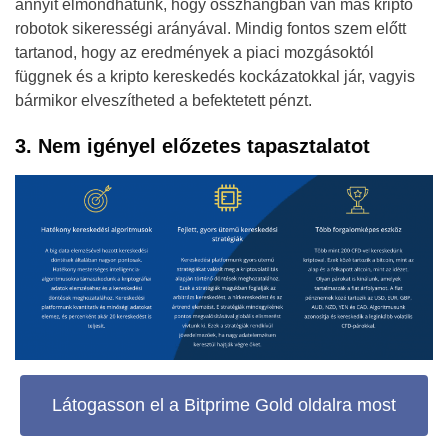
annyit elmondhatunk, hogy összhangban van más kripto
robotok sikerességi arányával. Mindig fontos szem előtt
tartanod, hogy az eredmények a piaci mozgásoktól
függnek és a kripto kereskedés kockázatokkal jár, vagyis
bármikor elveszítheted a befektetett pénzt.
3. Nem igényel előzetes tapasztalatot
Látogasson el a Bitprime Gold oldalra most