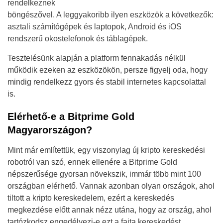
rendelkeznek
böngészővel. A leggyakoribb ilyen eszközök a következők:
asztali számítógépek és laptopok, Android és iOS
rendszerű okostelefonok és táblagépek.
Tesztelésünk alapján a platform fennakadás nélkül
működik ezeken az eszközökön, persze figyelj oda, hogy
mindig rendelkezz gyors és stabil internetes kapcsolattal
is.
Elérhető-e a Bitprime Gold
Magyarországon?
Mint már említettük, egy viszonylag új kripto kereskedési
robotról van szó, ennek ellenére a Bitprime Gold
népszerűsége gyorsan növekszik, immár több mint 100
országban elérhető. Vannak azonban olyan országok, ahol
tiltott a kripto kereskedelem, ezért a kereskedés
megkezdése előtt annak nézz utána, hogy az ország, ahol
tartózkodsz engedélyezi-e ezt a fajta kereskedést.