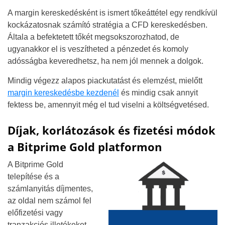
A margin kereskedésként is ismert tőkeáttétel egy rendkívül
kockázatosnak számító stratégia a CFD kereskedésben.
Általa a befektetett tőkét megsokszorozhatod, de
ugyanakkor el is veszítheted a pénzedet és komoly
adósságba keveredhetsz, ha nem jól mennek a dolgok.
Mindig végezz alapos piackutatást és elemzést, mielőtt
margin kereskedésbe kezdenél
és mindig csak annyit
fektess be, amennyit még el tud viselni a költségvetésed.
Díjak, korlátozások és fizetési módok
a Bitprime Gold platformon
A Bitprime Gold
telepítése és a
számlanyitás díjmentes,
az oldal nem számol fel
előfizetési vagy
tranzakciós illetékeket