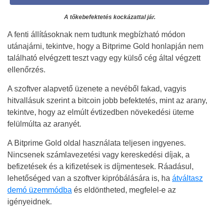
A tőkebefektetés kockázattal jár.
A fenti állításoknak nem tudtunk megbízható módon
utánajárni, tekintve, hogy a Bitprime Gold honlapján nem
található elvégzett teszt vagy egy külső cég által végzett
ellenőrzés.
A szoftver alapvető üzenete a nevéből fakad, vagyis
hitvallásuk szerint a bitcoin jobb befektetés, mint az arany,
tekintve, hogy az elmúlt évtizedben növekedési üteme
felülmúlta az aranyét.
A Bitprime Gold oldal használata teljesen ingyenes.
Nincsenek számlavezetési vagy kereskedési díjak, a
befizetések és a kifizetések is díjmentesek. Ráadásul,
lehetőséged van a szoftver kipróbálására is, ha
átváltasz
demó üzemmódba
és eldöntheted, megfelel-e az
igényeidnek.