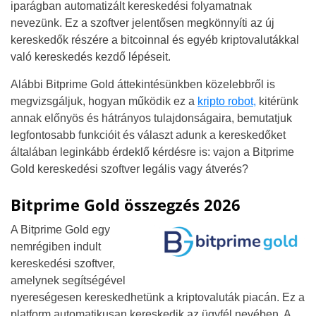
iparágban automatizált kereskedési folyamatnak
nevezünk. Ez a szoftver jelentősen megkönnyíti az új
kereskedők részére a bitcoinnal és egyéb kriptovalutákkal
való kereskedés kezdő lépéseit.
Alábbi Bitprime Gold áttekintésünkben közelebbről is
megvizsgáljuk, hogyan működik ez a
kripto robot,
kitérünk
annak előnyös és hátrányos tulajdonságaira, bemutatjuk
legfontosabb funkcióit és választ adunk a kereskedőket
általában leginkább érdeklő kérdésre is: vajon a Bitprime
Gold kereskedési szoftver legális vagy átverés?
Bitprime Gold összegzés 2026
A Bitprime Gold egy
nemrégiben indult
kereskedési szoftver,
amelynek segítségével
nyereségesen kereskedhetünk a kriptovaluták piacán. Ez a
platform automatikusan kereskedik az ügyfél nevében. A