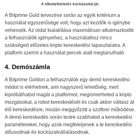
A tőkebefektetés kockázattal jár.
A Bitprime Gold tervezése során az egyik kritérium a
használat egyszerűsége volt, hogy azt kezdők is igénybe
vehessék. Az oldal kialakítása maximálisan alkalmazkodik
a felhasználók igényeihez, a használathoz nincs
szükséged előzetes kripto kereskedési tapasztalatra. A
platform szerint a használat percek alatt megtanulható.
4. Demószámla
A Bitprime Goldon a felhasználók egy demó kereskedési
módot is elérhetnek, ami nagyszerű lehetőség, mert
kipróbálhatod magát a platformot, megismerheted a kripto
mozgásokat, a robot kereskedését és csak akkor váltasz át
élő kereskedésre, miután meggyőzött a szoftver működése.
A demó kereskedés során testre szabhatod a kereskedési
paramétereket, hogy azok megfeleljenek a te kereskedési
stílusodnak és kockázatvállalásodnak.