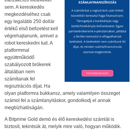
sem. A kereskedés
megkezdéséhez csak
egy legalább 250 dollár
értékű első befizetést kell
végrehajtanunk, amivel a
robot kereskedni tud. A
platformmal
együttműködő
szabályozott brókerek
általában nem
számítanak fel
regisztrációs díjat. Ha
olyan platformra bukkansz, amely valamilyen összeget
számol fel a számlanyitáskor, gondolkodj el annak
megbízhatóságán.
A Bitprime Gold demó és élő kereskedési számlát is
biztosít, tekintsük át, melyik mire való, hogyan működik.