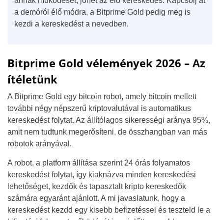
annak működését, jöhet az élő kereskedés. Kapcsolj át
a demóról élő módra, a Bitprime Gold pedig meg is
kezdi a kereskedést a nevedben.
Bitprime Gold vélemények 2026 – Az
ítéletünk
A Bitprime Gold egy bitcoin robot, amely bitcoin mellett
további négy népszerű kriptovalutával is automatikus
kereskedést folytat. Az állítólagos sikerességi aránya 95%,
amit nem tudtunk megerősíteni, de összhangban van más
robotok arányával.
A robot, a platform állítása szerint 24 órás folyamatos
kereskedést folytat, így kiaknázva minden kereskedési
lehetőséget, kezdők és tapasztalt kripto kereskedők
számára egyaránt ajánlott. A mi javaslatunk, hogy a
kereskedést kezdd egy kisebb befizetéssel és teszteld le a