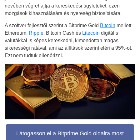
nevében végrehajtja a kereskedési ügyleteket, ezen
mozgások kihasználására és nyereség biztosítására.
A szoftver fejlesztői szerint a Bitprime Gold
Bitcoin
mellett
Ethereum,
Ripple
, Bitcoin Cash és
Litecoin
digitális
valutákkal is képes kereskedni, kimondottan magas
sikerességi rátával, ami az állítások szerint eléri a 95%-ot.
Ezt nem tudtuk ellenőrizni.
Látogasson el a Bitprime Gold oldalra most