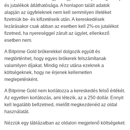
és jutalékok átláthatósága. A honlapon talált adatok
alapján az ügyfeleknek nem kell semmilyen illetéket
fizetniük be- és kifizetéseik után. A kereskedések
lezárásakor csak abban az esetben kell 2%-os jutalékot
fizetned, ha nyereséggel zárult az ügylet, ellenkező
esetben nem.
A Bitprime Gold brókerekkel dolgozik együtt és
megtörténhet, hogy egyes brókerek felszámítanak
valamilyen díjakat. Mindig nézz utána ezeknek a
költségeknek, hogy ne érjenek kellemetlen
meglepetésként.
A Bitprime Gold nem korlátozza a kereskedés felső értékét.
Az egyetlen korlátozás, ami létezik, az a 250 dollár. Ennyit
kell legalább befizetned, mielőtt megkezdenéd az oldal
használatát.
Nézzük egy táblázatban az oldalon megjelenő költségeket: