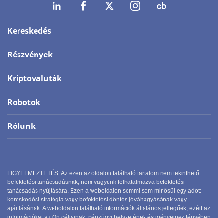
Kereskedés
Részvények
Kriptovaluták
Robotok
Rólunk
FIGYELMEZTETÉS: Az ezen az oldalon található tartalom nem tekinthető
befektetési tanácsadásnak, nem vagyunk felhatalmazva befektetési
tanácsadás nyújtására. Ezen a weboldalon semmi sem minősül egy adott
kereskedési stratégia vagy befektetési döntés jóváhagyásának vagy
ajánlásának. A weboldalon található információk általános jellegűek, ezért az
információkat az Ön céljainak, pénzügyi helyzetének és igényeinek fényében