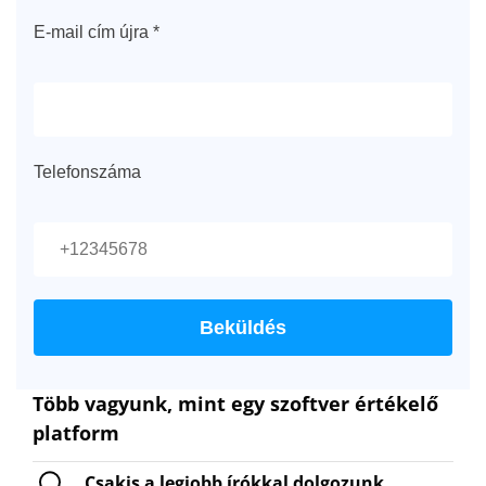
E-mail cím újra *
Telefonszáma
Több vagyunk, mint egy szoftver értékelő
platform
Csakis a legjobb írókkal dolgozunk