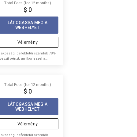
Total Fees (for 12 months)
$ 0
LÁTOGASSA MEG A
WEBHELYET
Vélemény
 lakossági befektetői számlák 78%-
 veszít pénzt, amikor ezzel a
olgáltatóval CFD -ket kereskedik.
Total Fees (for 12 months)
$ 0
LÁTOGASSA MEG A
WEBHELYET
Vélemény
 lakossági befektetői számlák