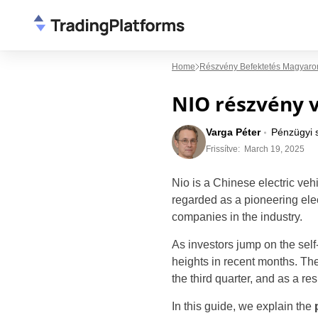
Home
Részvény Befektetés Magyaro
NIO részvény 
Varga Péter
Pénzügyi 
Frissítve:
March 19, 2025
Nio is a Chinese electric veh
regarded as a pioneering elec
companies in the industry.
As investors jump on the self
heights in recent months. Th
the third quarter, and as a r
In this guide, we explain the