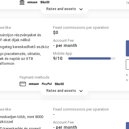
7
sz
Rates and assets
we like
Fixed commissions per operation
$0
sároljon részvényeket és
F-eket díjak nélkül
Account Fee
-
per month
ngeteg kereskedhető eszköz
Mobile App
pi piacelemzés, oktatás,
9/10
rek és naptár az XTB
atformon
A
Payment methods
a
sz
Rates and assets
we like
Fixed commissions per operation
-
reskedjen több, mint 8000
zközzel
Account Fee
-
per month
D kereskedés és spread