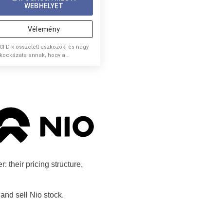
WEBHELYET
Vélemény
 CFD-k összetett eszközök, és nagy
 kockázata annak, hogy a
őkeáttétel miatt gyorsan pénzt
eszítenek. A lakossági befektetői
zámlák 74%-a veszít pénzt, amikor
FD-vel kereskedik ezzel a
olgáltatóval.
: their pricing structure,
and sell Nio stock.