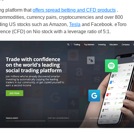
Brazil
ng platform that
offers spread betting and CFD products
.
commodities, currency pairs, cryptocurrencies and over 800
Czechia
eading US stocks such as Amazon,
Tesla
and Facebook. eToro
ference (CFD) on Nio stock with a leverage ratio of 5:1.
Germany
Spain
France
Greece
Italy
Lithuania
Netherlands
Poland