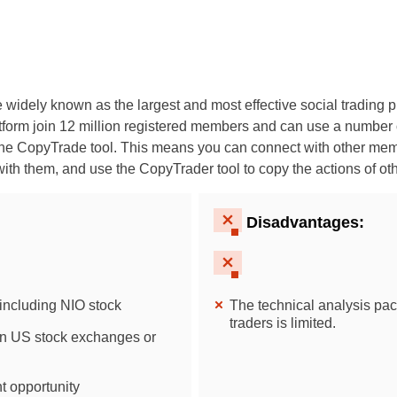
Portugal
Romania
Russia
 widely known as the largest and most effective social trading 
tform join 12 million registered members and can use a number o
Sweden
the CopyTrade tool. This means you can connect with other me
with them, and use the CopyTrader tool to copy the actions of oth
Slovakia
Disadvantages:
Thailand
Turkey
 including NIO stock
The technical analysis pa
traders is limited.
on US stock exchanges or
t opportunity