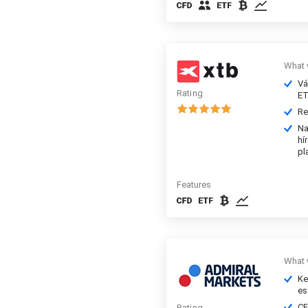
What 
Vá
Rating
ET
Re
Na
hí
pl
Features
What 
Ke
es
CF
Rating