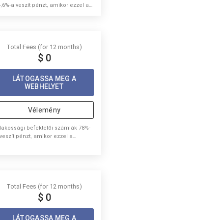
4,6%-a veszít pénzt, amikor ezzel a
olgáltatóval CFD -ket kereskedik.
Total Fees (for 12 months)
$ 0
LÁTOGASSA MEG A
WEBHELYET
Vélemény
 lakossági befektetői számlák 78%-
 veszít pénzt, amikor ezzel a
olgáltatóval CFD -ket kereskedik.
Total Fees (for 12 months)
$ 0
LÁTOGASSA MEG A