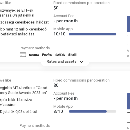
we like
Fixed commissions per operation
$0
szvények és ETF-ek
sárlása 0% jutalékkal
Account Fee
-
per month
zösségi kereskedési hálózat
Mobile App
bb mint 12 millió kereskedő
10/10
 befektető másolása
Payment methods
A
a
sz
Rates and assets
we like
Fixed commissions per operation
$0
legjobb MT4 bróker a "Good
ney Guide Awards 2023-on"
Account Fee
-
per month
0 pip felár 14 deviza
vizapáron
Mobile App
8/10
D jutalék 0,02 dollártól
Payment methods
A