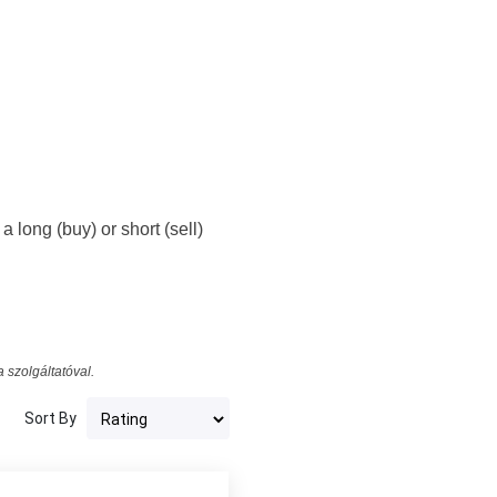
 long (buy) or short (sell)
 szolgáltatóval.
Sort By