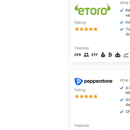
What 
Ré
vá
Kö
Rating
Tö
és
Features
What 
A 
Rating
Mo
0,
de
CF
Features