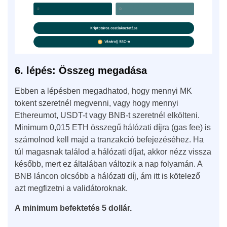
6. lépés: Összeg megadása
Ebben a lépésben megadhatod, hogy mennyi MK
tokent szeretnél megvenni, vagy hogy mennyi
Ethereumot, USDT-t vagy BNB-t szeretnél elkölteni.
Minimum 0,015 ETH összegű hálózati díjra (gas fee) is
számolnod kell majd a tranzakció befejezéséhez. Ha
túl magasnak találod a hálózati díjat, akkor nézz vissza
később, mert ez általában változik a nap folyamán. A
BNB láncon olcsóbb a hálózati díj, ám itt is kötelező
azt megfizetni a validátoroknak.
A minimum befektetés 5 dollár.