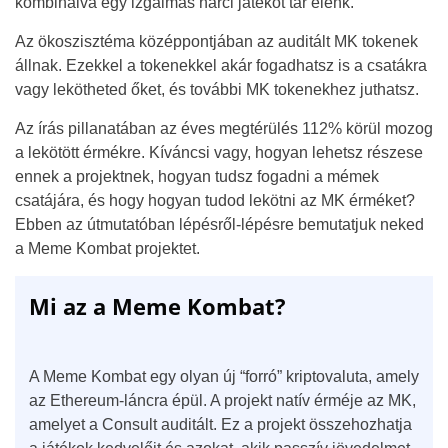
kombinálva egy izgalmas harci játékot tár elénk.
Az ökoszisztéma középpontjában az auditált MK tokenek
állnak. Ezekkel a tokenekkel akár fogadhatsz is a csatákra
vagy lekötheted őket, és további MK tokenekhez juthatsz.
Az írás pillanatában az éves megtérülés 112% körül mozog
a lekötött érmékre. Kíváncsi vagy, hogyan lehetsz részese
ennek a projektnek, hogyan tudsz fogadni a mémek
csatájára, és hogy hogyan tudod lekötni az MK érméket?
Ebben az útmutatóban lépésről-lépésre bemutatjuk neked
a Meme Kombat projektet.
Mi az a Meme Kombat?
A Meme Kombat egy olyan új “forró” kriptovaluta, amely
az Ethereum-láncra épül. A projekt natív érméje az MK,
amelyet a Consult auditált. Ez a projekt összehozhatja