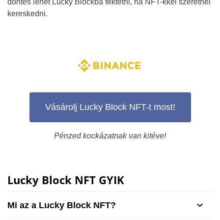
döntés lehet Lucky Blockba fektetni, ha NFT-kkel szeretnél
kereskedni.
Vásárolj Lucky Block NFT-t most!
Pénzed kockázatnak van kitéve!
Lucky Block NFT GYIK
Mi az a Lucky Block NFT?