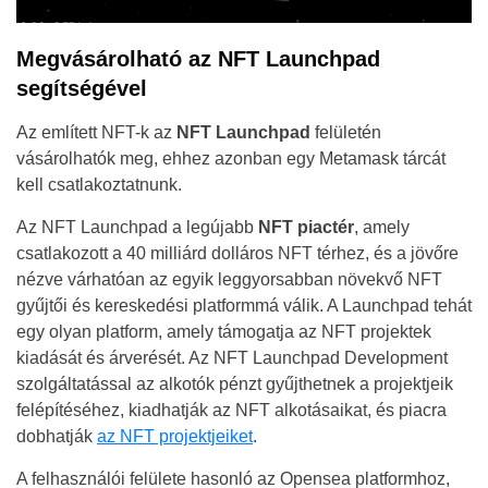
Megvásárolható az NFT Launchpad
segítségével
Az említett NFT-k az
NFT Launchpad
felületén
vásárolhatók meg, ehhez azonban egy Metamask tárcát
kell csatlakoztatnunk.
Az NFT Launchpad a legújabb
NFT piactér
, amely
csatlakozott a 40 milliárd dolláros NFT térhez, és a jövőre
nézve várhatóan az egyik leggyorsabban növekvő NFT
gyűjtői és kereskedési platformmá válik. A Launchpad tehát
egy olyan platform, amely támogatja az NFT projektek
kiadását és árverését. Az NFT Launchpad Development
szolgáltatással az alkotók pénzt gyűjthetnek a projektjeik
felépítéséhez, kiadhatják az NFT alkotásaikat, és piacra
dobhatják
az NFT projektjeiket
.
A felhasználói felülete hasonló az Opensea platformhoz,