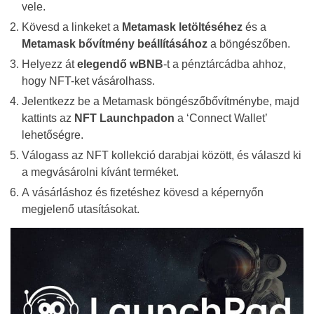
vele.
Kövesd a linkeket a
Metamask letöltéséhez
és a
Metamask bővítmény beállításához
a böngészőben.
Helyezz át
elegendő wBNB
-t a pénztárcádba ahhoz,
hogy NFT-ket vásárolhass.
Jelentkezz be a Metamask böngészőbővítménybe, majd
kattints az
NFT Launchpadon
a ‘Connect Wallet’
lehetőségre.
Válogass az NFT kollekció darabjai között, és válaszd ki
a megvásárolni kívánt terméket.
A vásárláshoz és fizetéshez kövesd a képernyőn
megjelenő utasításokat.