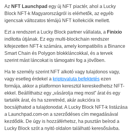
Az
NFT Launchpad
egy új NFT piactér, ahol a Lucky
Block NFT-k Magyarországról is elérhetők, az egyéb
igencsak változatos témájú NFT kollekciók mellett.
Ezt a rendszert a Lucky Block partner vállalata, a
Finixio
indította útjának. Ez egy multi-blockchain rendszer
kifejezetten NFT-k számára, amely kompatibilis a Binance
Smart Chain és Polygon blokkláncokkal, és a tervek
szerint mást láncokat is támogatni fog a jövőben.
Ha te személy szerint NFT alkotó vagy tulajdonos vagy,
vagy esetleg érdekel a
kriptovaluta befektetés
ezen
formája, akkor a platformon keresztül kereskedhetsz NFT-
ekkel. Beállíthatsz egy „vásárolja meg most” árat és egy
tartalék árat, és ha szeretnéd, akár aukcióra is
bocsájthatod a tulajdonodat. A Lucky Block NFT-k listázása
a Launchpad.com-on a szerződéses cím megadásával
kezdődik. De úgy is hozzáférhetsz, ha pusztán beírod a
Lucky Block szót a nyitó oldalon található keresősávba.