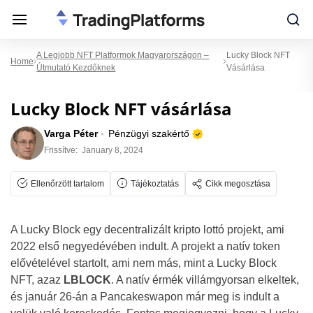
A Legjobb NFT Platformok Magyarországon –
Lucky Block NFT
Home
Útmutató Kezdőknek
Vásárlása
Lucky Block NFT vásárlása
Varga Péter
Pénzügyi szakértő
Frissítve:
January 8, 2024
Ellenőrzött tartalom
Tájékoztatás
Cikk megosztása
A Lucky Block egy decentralizált kripto lottó projekt, ami
2022 első negyedévében indult. A projekt a natív token
elővételével startolt, ami nem más, mint a Lucky Block
NFT, azaz
LBLOCK
. A natív érmék villámgyorsan elkeltek,
és január 26-án a Pancakeswapon már meg is indult a