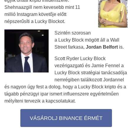
egyik óriási kripto influenszere.
Shehnaazgill nem kevesebb mint 11
millió Instagram követője előtt
népszerűsíti a Lucky Blockot.
Szintén szorosan
a Lucky Block mögött áll a Wall
Street farkasa,
Jordan Belfort
is.
Scott Ryder Lucky Block
vezérigazgató és Jamie Fennel a
Lucky Block stratégiai tanácsadója
nemrégiben találkozott Jordannel
és nagyon úgy fest a dolog, hogy a Lucky Block kripto és a
tágabb pénzügyi ipar ismert influenszere egyértelműen
mélyíteni tervezik a kapcsolatukat.
VÁSÁROLJ BINANCE ÉRMÉT