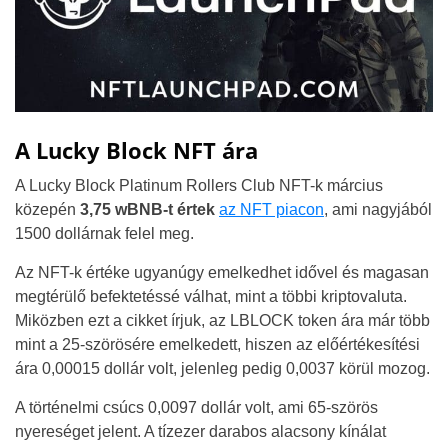
A Lucky Block NFT ára
A Lucky Block Platinum Rollers Club NFT-k március
közepén
3,75 wBNB-t értek
az NFT piacon
, ami nagyjából
1500 dollárnak felel meg.
Az NFT-k értéke ugyanúgy emelkedhet idővel és magasan
megtérülő befektetéssé válhat, mint a többi kriptovaluta.
Miközben ezt a cikket írjuk, az LBLOCK token ára már több
mint a 25-szörösére emelkedett, hiszen az előértékesítési
ára 0,00015 dollár volt, jelenleg pedig 0,0037 körül mozog.
A történelmi csúcs 0,0097 dollár volt, ami 65-szörös
nyereséget jelent. A tízezer darabos alacsony kínálat