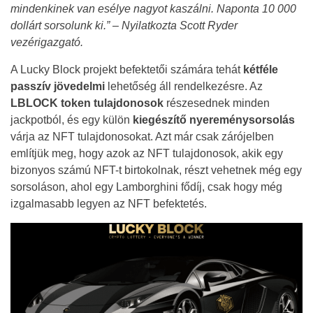
mindenkinek van esélye nagyot kaszálni. Naponta 10 000
dollárt sorsolunk ki.” – Nyilatkozta Scott Ryder
vezérigazgató.
A Lucky Block projekt befektetői számára tehát
kétféle
passzív jövedelmi
lehetőség áll rendelkezésre. Az
LBLOCK token tulajdonosok
részesednek minden
jackpotból, és egy külön
kiegészítő nyereménysorsolás
várja az NFT tulajdonosokat. Azt már csak zárójelben
említjük meg, hogy azok az NFT tulajdonosok, akik egy
bizonyos számú NFT-t birtokolnak, részt vehetnek még egy
sorsoláson, ahol egy Lamborghini fődíj, csak hogy még
izgalmasabb legyen az NFT befektetés.