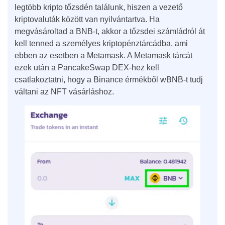
legtöbb kripto tőzsdén találunk, hiszen a vezető
kriptovaluták között van nyilvántartva. Ha
megvásároltad a BNB-t, akkor a tőzsdei számládról át
kell tenned a személyes kriptopénztárcádba, ami
ebben az esetben a Metamask. A Metamask tárcát
ezek után a PancakeSwap DEX-hez kell
csatlakoztatni, hogy a Binance érmékből wBNB-t tudj
váltani az NFT vásárláshoz.