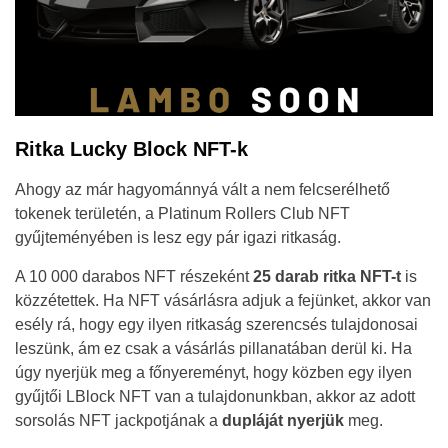
Ritka Lucky Block NFT-k
Ahogy az már hagyománnyá vált a nem felcserélhető
tokenek területén, a Platinum Rollers Club NFT
gyűjteményében is lesz egy pár igazi ritkaság.
A 10 000 darabos NFT részeként
25 darab ritka NFT-t
is
közzétettek. Ha NFT vásárlásra adjuk a fejünket, akkor van
esély rá, hogy egy ilyen ritkaság szerencsés tulajdonosai
leszünk, ám ez csak a vásárlás pillanatában derül ki. Ha
úgy nyerjük meg a főnyereményt, hogy közben egy ilyen
gyűjtői LBlock NFT van a tulajdonunkban, akkor az adott
sorsolás NFT jackpotjának a
dupláját nyerjük
meg.