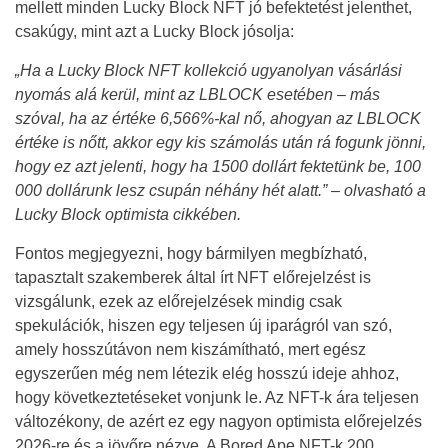
mellett minden Lucky Block NFT jó befektetést jelenthet,
csakúgy, mint azt a Lucky Block jósolja:
„Ha a Lucky Block NFT kollekció ugyanolyan vásárlási
nyomás alá kerül, mint az LBLOCK esetében – más
szóval, ha az értéke 6,566%-kal nő, ahogyan az LBLOCK
értéke is nőtt, akkor egy kis számolás után rá fogunk jönni,
hogy ez azt jelenti, hogy ha 1500 dollárt fektetünk be, 100
000 dollárunk lesz csupán néhány hét alatt.” – olvasható a
Lucky Block optimista cikkében.
Fontos megjegyezni, hogy bármilyen megbízható,
tapasztalt szakemberek által írt NFT előrejelzést is
vizsgálunk, ezek az előrejelzések mindig csak
spekulációk, hiszen egy teljesen új iparágról van szó,
amely hosszútávon nem kiszámítható, mert egész
egyszerűen még nem létezik elég hosszú ideje ahhoz,
hogy következtetéseket vonjunk le. Az NFT-k ára teljesen
változékony, de azért ez egy nagyon optimista előrejelzés
2026-re és a jövőre nézve. A Bored Ape NFT-k 200