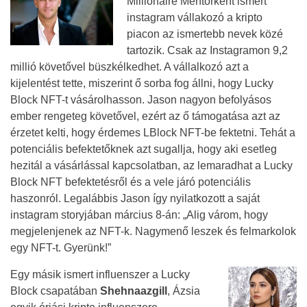
Millionaire Mentorként ismert
instagram vállakozó a kripto
piacon az ismertebb nevek közé
tartozik. Csak az Instagramon 9,2
millió követővel büszkélkedhet. A vállalkozó azt a
kijelentést tette, miszerint ő sorba fog állni, hogy Lucky
Block NFT-t vásárolhasson. Jason nagyon befolyásos
ember rengeteg követővel, ezért az ő támogatása azt az
érzetet kelti, hogy érdemes LBlock NFT-be fektetni. Tehát a
potenciális befektetőknek azt sugallja, hogy aki esetleg
hezitál a vásárlással kapcsolatban, az lemaradhat a Lucky
Block NFT befektetésről és a vele járó potenciális
haszonról. Legalábbis Jason így nyilatkozott a saját
instagram storyjában március 8-án: „Alig várom, hogy
megjelenjenek az NFT-k. Nagymenő leszek és felmarkolok
egy NFT-t. Gyerünk!”
Egy másik ismert influenszer a Lucky
Block csapatában
Shehnaazgill
, Ázsia