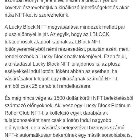
azonban előnyt is jelenthet, hiszen a piacot nyomon
követve észrevehetjük a kínálkozó lehetőségeket és akár
ritka NFT-ket is szerezhetünk.
A Lucky Block NFT megvásárlása mindezek mellett pár
plusz előnnyel is jár. Az egyik, hogy az LBLOCK
tulajdonosok alapból kapnak az LBlock NFT
lottónyereményből némi részesedést, pusztán azért, mert
rendelkeznek a Lucky Block natív tokenjével. Ezen felül,
aki ráadásul Lucky Block NFT tulajdonos is, az plusz
esélyekkel indul lottón; főként abban az esetben, ha
vásárlásakor kifogott egy ritkaságnak számító NFT-t,
amiből csak 25 darab áll rendelkezésre.
És még nincs vége az 1500 dollár körüli NFT befektetésből
származó előnyöknek. Aki vesz egy Lucky Block Platinum
Roller Club NFT-t, a kollekció egyik darabjának
tulajdonosaként nem csak a lottón indul nagyobb
előnyökkel, de a vásárlás befejeztével bizonyos számú
NFT-k automatikusan bekerülnek egy másik sorsolásba is,