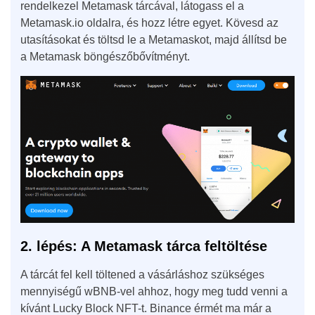
rendelkezel Metamask tárcával, látogass el a
Metamask.io oldalra, és hozz létre egyet. Kövesd az
utasításokat és töltsd le a Metamaskot, majd állítsd be
a Metamask böngészőbővítményt.
2. lépés: A Metamask tárca feltöltése
A tárcát fel kell töltened a vásárláshoz szükséges
mennyiségű wBNB-vel ahhoz, hogy meg tudd venni a
kívánt Lucky Block NFT-t. Binance érmét ma már a