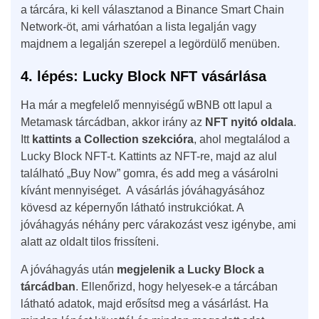
a tárcára, ki kell választanod a Binance Smart Chain
Network-öt, ami várhatóan a lista legalján vagy
majdnem a legalján szerepel a legördülő menüben.
4. lépés: Lucky Block NFT vásárlása
Ha már a megfelelő mennyiségű wBNB ott lapul a
Metamask tárcádban, akkor irány az
NFT nyitó oldala
.
Itt
kattints a Collection szekcióra
, ahol megtalálod a
Lucky Block NFT-t. Kattints az NFT-re, majd az alul
található „Buy Now” gomra, és add meg a vásárolni
kívánt mennyiséget. A vásárlás jóváhagyásához
kövesd az képernyőn látható instrukciókat. A
jóváhagyás néhány perc várakozást vesz igénybe, ami
alatt az oldalt tilos frissíteni.
A jóváhagyás után
megjelenik a Lucky Block a
tárcádban
. Ellenőrizd, hogy helyesek-e a tárcában
látható adatok, majd erősítsd meg a vásárlást. Ha