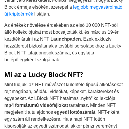
velük való kereskedés. Fontos megjegyezni, hogy a Lucky
Block érméje elsőként szerepel a
legjobb megvásárolható
új kriptoérmék
listáján.
Az értékek növelése érdekében az első 10 000 NFT-ből
álló kollekciójukat most bocsájtották ki, és március 19-én
kezdték árulni az NFT
Launchpaden
. Ezek exkluzív
hozzáférést biztosítanak a további sorsolásokhoz a Lucky
Block NFT tulajdonosok számra, és egyfajta
belépőjegyként szolgálnak.
Mi az a Lucky Block NFT?
Mint tudjuk, az NFT művészet különféle típusú alkotásokat
rejt magában, például videókat, képeket, karaktereket és
egyebeket. Az LBlock NFT hatalmas „nyitó” kollekciója
mp4 formátumú videófájlokat
tartalmaz. Minden NFT
megjeleníti a tulajdonos
egyedi lottószámát
, NFT-nként
egy szám áll rendelkezésre. Ha a napi NFT lottón
kisorsolják az egyedi számodat, akkor pénznyereményt