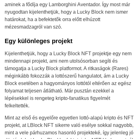
aminek a fődíja egy Lamborghini Aventador. Így most már
nyugodtan kijelenthetjük, hogy a Lucky Block nem ismer
határokat, ha a befektetők orra előtt elhúzott
mézesmadzagról van szó.
Egy különleges projekt
Kijelenthetjük, hogy a Lucky Block NFT projektje egy nem
mindennapi projekt, ami nem utolsósorban segíti és
támogatja a Lucky Block platformot. A ritkaságok (Rares)
méginkább fokozzák a lottószerű hangulatot, ám a Lucky
Block esetében a hagyományos lottótól eltérően az egész
folyamat teljesen átlátható. Már pusztán ezekkel a
lépésekkel is rengeteg kripto-fanatikus figyelmét
felkeltették.
Mint az első és egyelőre egyetlen lottó-alapú kripto és NFT
projekt, at LBlock NFT sikerre való esélye sokkal nagyobb,
mint a vele párhuzamos hasonló projekteké, így jelenleg jó