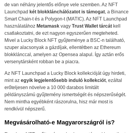
de van néhány jelentős előnye vele szemben. Az NFT
Launchpad
két blokklánchálózatot is támogat
, a Binance
Smart Chain-t és a Polygon-t (MATIC). Az NFT Launchpad
használatához
Metamask
vagy
Trust Wallet tárcát
kell
csatlakoztatni, de ezt nagyon egyszerűen megteheted.
Mivel a Lucky Block NFT gyűjteménye a BSC-n található,
szuper alacsonyak a gázdíjak, ellentétben az Ethereum
blokklánccal, amelyen az Opensea alapul. Így aztán erős
versenytársként robban be a piacra.
Az NFT Launchpad a Lucky Block kollekcióját úgy hirdeti,
mint az
egyik legjelentősebb induló kollekciót
, ezáltal
erőteljesen növelve a 10 000 darabos limitált
példányszámú gyűjtemény ismertségét és népszerűségét.
Nem mintha egyébként rászorulna, hisz már most is
rendkívül népszerű.
Megvásárolható-e Magyarországról is?