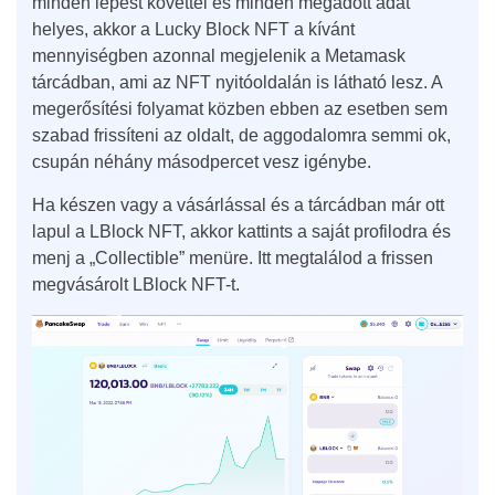
minden lépést követtél és minden megadott adat
helyes, akkor a Lucky Block NFT a kívánt
mennyiségben azonnal megjelenik a Metamask
tárcádban, ami az NFT nyitóoldalán is látható lesz. A
megerősítési folyamat közben ebben az esetben sem
szabad frissíteni az oldalt, de aggodalomra semmi ok,
csupán néhány másodpercet vesz igénybe.
Ha készen vagy a vásárlással és a tárcádban már ott
lapul a LBlock NFT, akkor kattints a saját profilodra és
menj a „Collectible” menüre. Itt megtalálod a frissen
megvásárolt LBlock NFT-t.