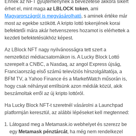
Ennek az NFT gyűjteménynek a bevezetése akkora sikert
érhet el, mint maga
az LBLOCK token
, ami
Magyarországról is megvásárolható
, s aminek értéke már
most az egekbe szökött. A kripto lottó tokenjének korai
befektetői mára akár hetvenszeres hozamot is elérhettek a
kezdeti befektetésükhöz képest.
Az LBlock NFT nagy nyilvánosságra tett szert a
nemzetközi médiacsatornákon is. A Lucky Block Lottó
szerepelt a CNBC, a Nasdaq, az angol Express újság,
Franciaország első számú televíziós hírszolgáltatója, a
BFM TV, a Yahoo Finance és a MarketWatch műsorán is,
hogy csak néhányat említsünk azon médiák közül, akik
beszámoltak erről az új kripto lottóról.
Ha Lucky Block NFT-t szeretnél vásárolni a Launchpad
platformján keresztül, az alábbi lépéseket kell megtenned:
Látogasd meg a Metamask.io webhelyet és szerezz be
egy
Metamask pénztárcát
, ha még nem rendelkezel