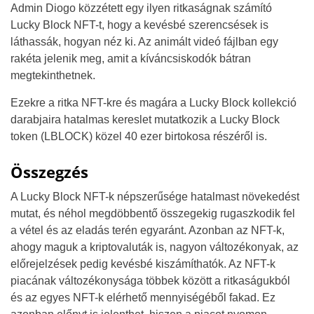
Admin Diogo közzétett egy ilyen ritkaságnak számító
Lucky Block NFT-t, hogy a kevésbé szerencsések is
láthassák, hogyan néz ki. Az animált videó fájlban egy
rakéta jelenik meg, amit a kíváncsiskodók bátran
megtekinthetnek.
Ezekre a ritka NFT-kre és magára a Lucky Block kollekció
darabjaira hatalmas kereslet mutatkozik a Lucky Block
token (LBLOCK) közel 40 ezer birtokosa részéről is.
Összegzés
A Lucky Block NFT-k népszerűsége hatalmast növekedést
mutat, és néhol megdöbbentő összegekig rugaszkodik fel
a vétel és az eladás terén egyaránt. Azonban az NFT-k,
ahogy maguk a kriptovaluták is, nagyon változékonyak, az
előrejelzések pedig kevésbé kiszámíthatók. Az NFT-k
piacának változékonysága többek között a ritkaságukból
és az egyes NFT-k elérhető mennyiségéből fakad. Ez