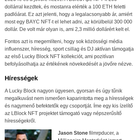
dollárral kezdtek, és mostanra elérték a 100 ETH feletti
padlóárat. Ez azt jelenti, hogy a legalacsonyabb ár, amiért
most egy BAYC NFT-t el lehet adni, az körülbelül 300 000
dollár. De volt már olyan is, ami 2,3 millió dollárért kelt el.
Fontos azt is megemlíteni, hogy sok közösségi média
influenszer, híresség, sport csillag és DJ aktívan támogatja
az első Lucky Block NFT kollekciót, ami pozitívan
befolyásolhatja az értékének növekedését a jövőre nézve.
Hírességek
A Lucky Block nagyon ügyesen, gyorsan és úgy tűnik
megalkuvást nem ismerően kaparintotta meg a hírességek
és nagymenő befektetők egy csoportját. Íme egy kis ízelítő
az LBlock NFT projektet támogató vagy népszerűsítő
hírességekről.
Jason Stone
filmrpducer, a