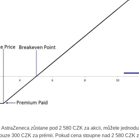
Bulgaria
Germany
Spain
France
Greece
Hungary
Italy
Lithuania
Netherlands
i AstraZeneca zůstane pod 2 580 CZK za akcii, můžete jednoduš
Poland
e pouze 300 CZK za prémii. Pokud cena stoupne nad 2 580 CZK z