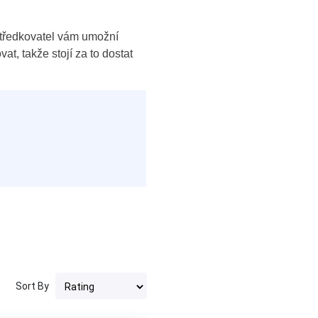
středkovatel vám umožní
t, takže stojí za to dostat
Sort By