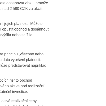
ete dosahovat zisku, protože
te nad 2 580 CZK za akcii,
í jejich platnosti. Můžete
í opustit obchod a dosáhnout
zvýšila nebo snížila.
na principu „všechno nebo
 datu vypršení platnosti.
 může představovat například
pcích, tento obchod
vého aktiva pod realizační
áteční investice.
hlo své realizační ceny