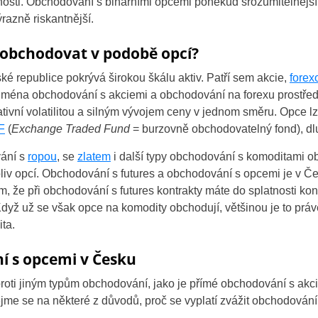
nosti. Obchodování s binárními opcemi poněkud srozumitelnější
azně riskantnější.
 obchodovat v podobě opcí?
 republice pokrývá širokou škálu aktiv. Patří sem akcie,
forex
jména obchodování s akciemi a obchodování na forexu prostředn
elativní volatilitou a silným vývojem ceny v jednom směru. Opce 
F
(
Exchange Traded Fund
= burzovně obchodovatelný fond), d
vání s
ropou
, se
zlatem
i další typy obchodování s komoditami ob
koliv opcí. Obchodování s futures a obchodování s opcemi je v Č
m, že při obchodování s futures kontrakty máte do splatnosti ko
dyž už se však opce na komodity obchodují, většinou je to právě
ta.
 s opcemi v Česku
roti jiným typům obchodování, jako je přímé obchodování s ak
jme se na některé z důvodů, proč se vyplatí zvážit obchodování