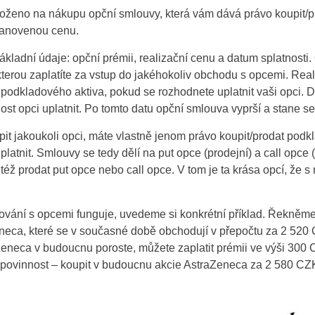
oženo na nákupu opční smlouvy, která vám dává právo koupit/p
tanovenou cenu.
ákladní údaje: opční prémii, realizační cenu a datum splatnosti
erou zaplatíte za vstup do jakéhokoliv obchodu s opcemi. Real
podkladového aktiva, pokud se rozhodnete uplatnit vaši opci. D
ost opci uplatnit. Po tomto datu opční smlouva vyprší a stane 
it jakoukoli opci, máte vlastně jenom právo koupit/prodat pod
latnit. Smlouvy se tedy dělí na put opce (prodejní) a call opce (
éž prodat put opce nebo call opce. V tom je ta krása opcí, že s 
Czechia
United States
ování s opcemi funguje, uvedeme si konkrétní příklad. Řekněme,
neca, které se v současné době obchodují v přepočtu za 2 520 
United Kingdom
Zeneca v budoucnu poroste, můžete zaplatit prémii ve výši 300 
 povinnost – koupit v budoucnu akcie AstraZeneca za 2 580 CZK 
UAE Arabic
Brazil