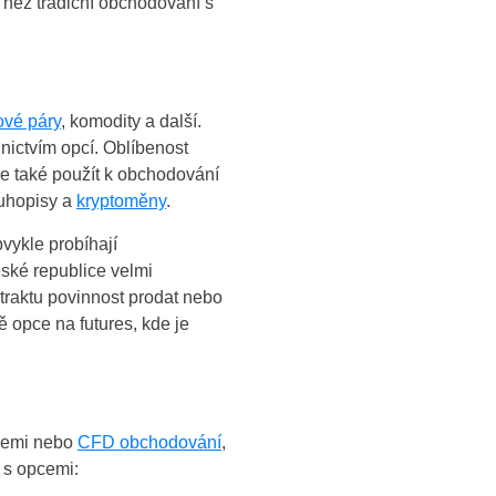
 než tradiční obchodování s
ové páry
, komodity a další.
ictvím opcí. Oblíbenost
lze také použít k obchodování
luhopisy a
kryptoměny
.
vykle probíhají
eské republice velmi
ntraktu povinnost prodat nebo
 opce na futures, kde je
ciemi nebo
CFD obchodování
,
 s opcemi: