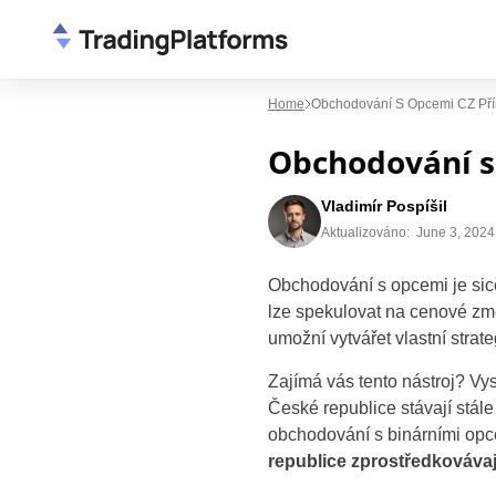
Home
Obchodování S Opcemi CZ Pří
Obchodování s
Vladimír Pospíšil
Aktualizováno:
June 3, 2024
Obchodování s opcemi je sice 
lze spekulovat na cenové změ
umožní vytvářet vlastní strate
Zajímá vás tento nástroj? Vy
České republice stávají stál
obchodování s binárními opc
republice zprostředkovávaj