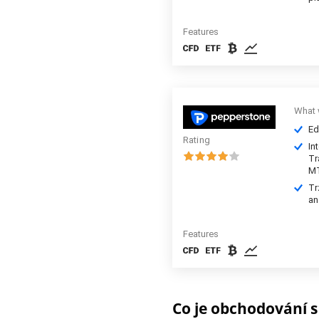
Features
What 
Ed
Rating
In
Tr
M
Tr
an
Features
Co je obchodování 