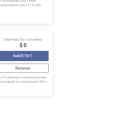
ři obchodování CFD s tímto
oskytovatelem ztrácí 77 % účtů
tailových investorů peníze.
Total Fees (for 12 months)
$ 0
NAVŠTÍVIT
Recenze
,6 % retailových investorů přichází
 svůj kapitál při obchodování CFD s
ímto brokerem.