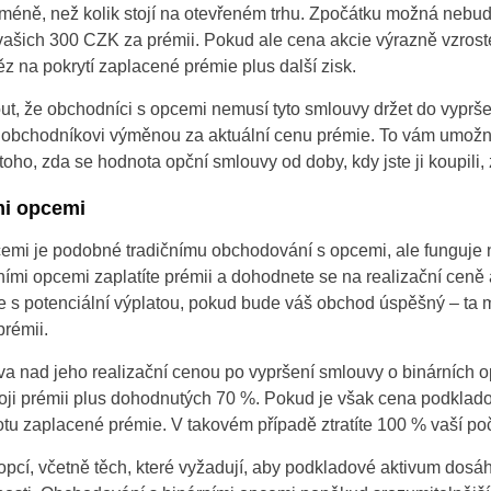
méně, než kolik stojí na otevřeném trhu. Zpočátku možná nebud
Portugal
t vašich 300 CZK za prémii. Pokud ale cena akcie výrazně vzros
z na pokrytí zaplacené prémie plus další zisk.
Romania
ut, že obchodníci s opcemi nemusí tyto smlouvy držet do vypršen
Russia
 obchodníkovi výměnou za aktuální cenu prémie. To vám umožn
toho, zda se hodnota opční smlouvy od doby, kdy jste ji koupili, 
Sweden
mi opcemi
Slovakia
emi je podobné tradičnímu obchodování s opcemi, ale funguje 
Thailand
ními opcemi zaplatíte prémii a dohodnete se na realizační ceně a
íte s potenciální výplatou, pokud bude váš obchod úspěšný – ta
Turkey
prémii.
va nad jeho realizační cenou po vypršení smlouvy o binárních o
oji prémii plus dohodnutých 70 %. Pokud je však cena podklado
otu zaplacené prémie. V takovém případě ztratíte 100 % vaší poč
 opcí, včetně těch, které vyžadují, aby podkladové aktivum dosá