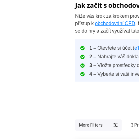
Jak začít s obchod
Níže vás krok za krokem pro
přístup k
obchodování CFD
,
se do hry a začít využívat tut
1 –
Otevřete si účet (
e
2 –
Nahrajte váš dokla
3 –
Vložte prostředky 
4 –
Vyberte si vaši inve
More Filters
3
Pr