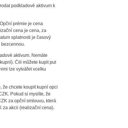
rodat podkladové aktivum k
. Opční prémie je cena
izační cena je cena, za
atum splatnosti je časový
se bezcennou.
kladové aktivum. Nemáte
kupní). Čili můžete kupit put
nimi lze vytvářet vcelku
 že chcete koupit kupní opci
CZK. Pokud si myslíte, že
CZK za opční smlouvu, která
za akcii (realizační cena).