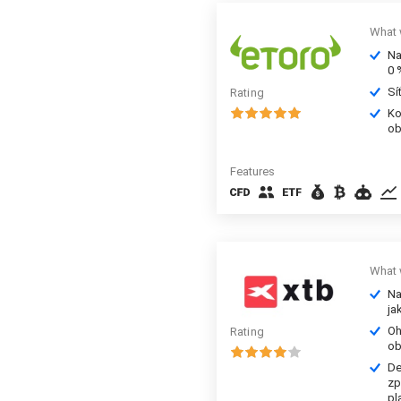
What 
Na
0 
Sí
Rating
Ko
ob
Features
What 
Na
ja
Oh
Rating
ob
De
zp
pl