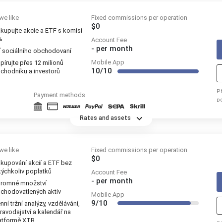
we like
Fixed commissions per operation
$0
kupujte akcie a ETF s komisí
%
Account Fee
-
per month
ť sociálního obchodovaní
Mobile App
pírujte přes 12 milionů
10/10
chodníku a investorů
P
Payment methods
p
re
Rates and assets
we like
Fixed commissions per operation
$0
kupování akcií a ETF bez
kýchkoliv poplatků
Account Fee
-
per month
romné množství
chodovatlených aktiv
Mobile App
9/10
nní tržní analýzy, vzdělávání,
ravodajství a kalendář na
atformě XTB