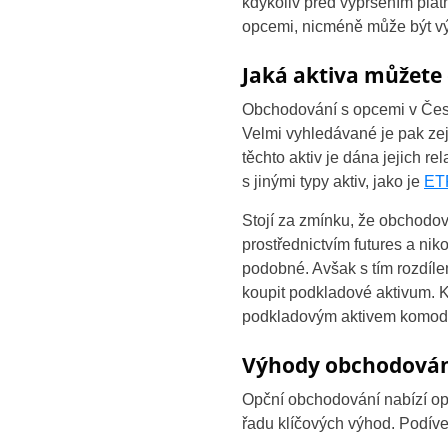
kdykoliv před vypršením plat
opcemi, nicméně může být výr
Jaká aktiva můžete
Obchodování s opcemi v České
Velmi vyhledávané je pak ze
těchto aktiv je dána jejich r
s jinými typy aktiv, jako je
ET
Stojí za zmínku, že obchodo
prostřednictvím futures a ni
podobné. Avšak s tím rozdíle
koupit podkladové aktivum. K
podkladovým aktivem komodi
Výhody obchodování
Opční obchodování nabízí op
řadu klíčových výhod. Podíve