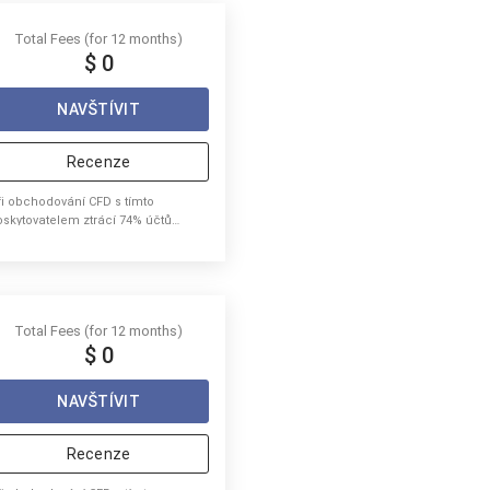
Total Fees (for 12 months)
$ 0
NAVŠTÍVIT
Recenze
ři obchodování CFD s tímto
oskytovatelem ztrácí 74% účtů
tailových investorů peníze.
Total Fees (for 12 months)
$ 0
NAVŠTÍVIT
Recenze