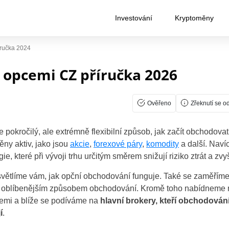
Investování
Kryptoměny
ručka 2024
 opcemi CZ příručka 2026
Ověřeno
Zřeknutí se o
pokročilý, ale extrémně flexibilní způsob, jak začít obchodovat
ny aktiv, jako jsou
akcie
,
forexové páry
,
komodity
a další. Nav
gie, které při vývoji trhu určitým směrem snižují riziko ztrát a zv
světlíme vám, jak opční obchodování funguje. Také se zaměříme 
e oblíbenějším způsobem obchodování. Kromě toho nabídneme ně
emi a blíže se podíváme na
hlavní brokery, kteří obchodován
í
.