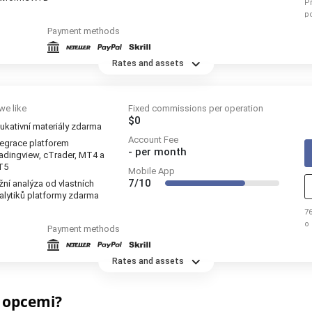
P
p
re
Payment methods
Rates and assets
we like
Fixed commissions per operation
$0
ukativní materiály zdarma
Account Fee
tegrace platforem
-
per month
adingview, cTrader, MT4 a
T5
Mobile App
7/10
žní analýza od vlastních
alytiků platformy zdarma
76
o
Payment methods
t
Rates and assets
s opcemi?