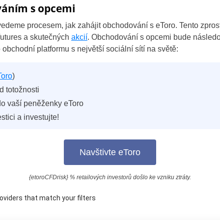
ováním s opcemi
vedeme procesem, jak zahájit obchodování s eToro. Tento zpro
 futures a skutečných
akcií
. Obchodování s opcemi bude následova
o obchodní platformu s největší sociální sítí na světě:
Toro
)
d totožnosti
do vaší peněženky eToro
stici a investujte!
Navštivte eToro
{etoroCFDrisk} % retailových investorů došlo ke vzniku ztráty.
oviders that match your filters