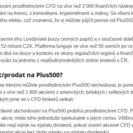
vání prostřednictvím CFD na více než 2 000 finančních nástro
ání na forexu, s komoditami, kryptoměnami a indexy. Se všemi 
ho efektu, což znamená, že si můžete půjčit peníze od Plus500 a 
avním trhu Londýnské burzy cenných papírů a v současné době je
 52 miliard CZK. Platforma funguje ve více než 50 zemích po c
i dbá na dozor a kontrolu ze strany regulačních orgánů a finanč
žován za jednoho z nejdůvěryhodnějších online brokerů v ČR.
it/prodat na Plus500?
 se kterými můžete prostřednictvím Plus500 obchodovat, je pom
s více než 1 800 akciemi z amerických, britských i světových bu
akým jsme se u CFD brokerů setkali.
 veškeré obchodování na Plus500 probíhá prostřednictvím CFD. 
akcie; místo toho jednoduše spekulujete s jejich cenou. Většina
dále mají nárok na výplatu dividend, pokud vlastní akciové CFD
 prodat akcie bez ztráty nároku na výplatu dividendy).