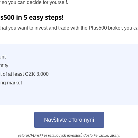
 so you can decide for yourself.
s500 in 5 easy steps!
that you want to invest and trade with the Plus500 broker, you c
unt
ntity
 of at least CZK 3,000
ing market
Navštivte eToro nyní
{etoroCFDrisk} % retailových investorů došlo ke vzniku ztráty.