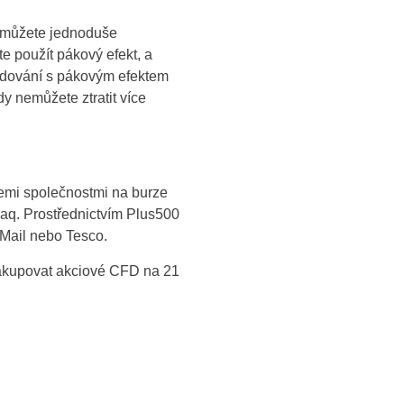
í můžete jednoduše
e použít pákový efekt, a
chodování s pákovým efektem
y nemůžete ztratit více
emi společnostmi na burze
aq. Prostřednictvím Plus500
 Mail nebo Tesco.
nakupovat akciové CFD na 21