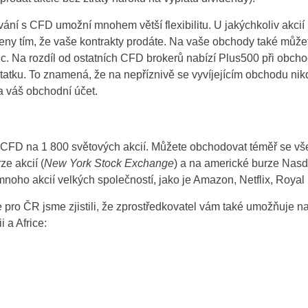
ání s CFD umožní mnohem větší flexibilitu. U jakýchkoliv akci
ceny tím, že vaše kontrakty prodáte. Na vaše obchody také můžet
ozic. Na rozdíl od ostatních CFD brokerů nabízí Plus500 při ob
atku. To znamená, že na nepříznivě se vyvíjejícím obchodu nikd
na váš obchodní účet.
CFD na 1 800 světových akcií. Můžete obchodovat téměř se vš
e akcií (
New York Stock Exchange
) a na americké burze Nasd
Czechia
oho akcií velkých společností, jako je Amazon, Netflix, Royal
United States
pro ČR jsme zjistili, že zprostředkovatel vám také umožňuje 
 a Africe:
United Kingdom
UAE Arabic
Brazil