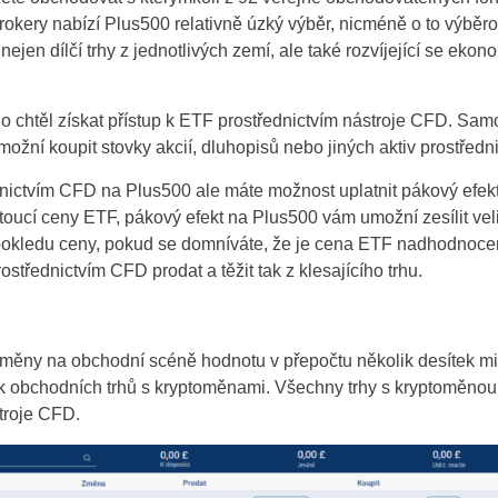
brokery nabízí Plus500 relativně úzký výběr, nicméně o to výběro
nejen dílčí trhy z jednotlivých zemí, ale také rozvíjející se ek
o chtěl získat přístup k ETF prostřednictvím nástroje CFD. Sa
umožní koupit stovky akcií, dluhopisů nebo jiných aktiv prostřed
ctvím CFD na Plus500 ale máte možnost uplatnit pákový efekt a
ostoucí ceny ETF, pákový efekt na Plus500 vám umožní zesílit ve
pokledu ceny, pokud se domníváte, že je cena ETF nadhodnoce
třednictvím CFD prodat a těžit tak z klesajícího trhu.
ěny na obchodní scéně hodnotu v přepočtu několik desítek mili
k obchodních trhů s kryptoměnami. Všechny trhy s kryptoměno
troje CFD.