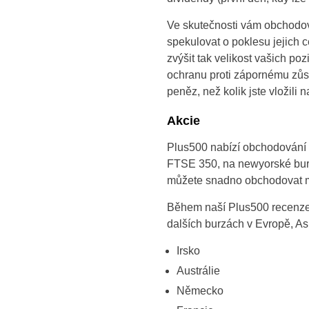
Ve skutečnosti vám obchodov
spekulovat o poklesu jejich 
zvýšit tak velikost vašich p
ochranu proti zápornému zůst
peněz, než kolik jste vložili 
Akcie
Plus500 nabízí obchodování 
FTSE 350, na newyorské burz
můžete snadno obchodovat mn
Během naší Plus500 recenze 
dalších burzách v Evropě, Asii
Irsko
Austrálie
Německo