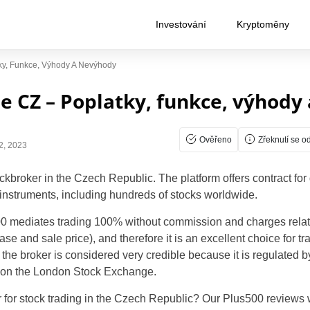
Investování
Kryptoměny
ky, Funkce, Výhody A Nevýhody
e CZ – Poplatky, funkce, výhody
Ověřeno
Zřeknutí se o
2, 2023
ockbroker in the Czech Republic.
The platform offers contract fo
 instruments, including hundreds of stocks worldwide.
500 mediates trading 100% without commission and charges relat
se and sale price), and therefore it is an excellent choice for tr
, the broker is considered very credible because it is regulated 
d on the London Stock Exchange.
r for stock trading in the Czech Republic?
Our Plus500 reviews wi