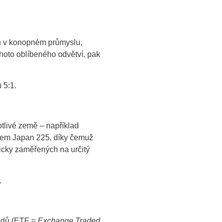
ch v konopném průmyslu,
ohoto oblíbeného odvětví, pak
 5:1.
tlivé země – například
xem Japan 225, díky čemuž
icky zaměřených na určitý
.
ondů (ETF =
Exchange Traded