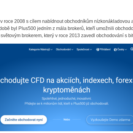
i v roce 2008 s cílem nabídnout obchodníkům nízkonákladovou al
době byl Plus500 jedním z mála brokerů, kteří umožnili obchod
světovým brokerem, který v roce 2013 zavedl obchodování s b