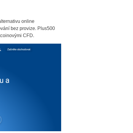
ternativu online
ování bez provize. Plus500
itcoinovými CFD.