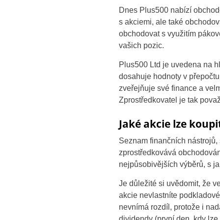
Dnes Plus500 nabízí obchodo
s akciemi, ale také obchodov
obchodovat s využitím pákové
vašich pozic.
Plus500 Ltd je uvedena na hl
dosahuje hodnoty v přepočtu
zveřejňuje své finance a velm
Zprostředkovatel je tak pova
Jaké akcie lze koup
Seznam finančních nástrojů,
zprostředkovává obchodování 
nejpůsobivějších výběrů, s j
Je důležité si uvědomit, že
akcie nevlastníte podkladové 
nevnímá rozdíl, protože i na
dividendy (první den, kdy lze