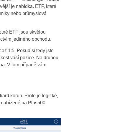
vější je nabídka. ETF, které
onomiky nebo průmyslová
motné ETF jsou skvělou
nictvím jediného obchodu.
ž 1:5. Pokud si tedy jste
likost vaší pozice. Na druhou
na. V tom případě vám
ard korun. Proto je logické,
u nabízené na Plus500