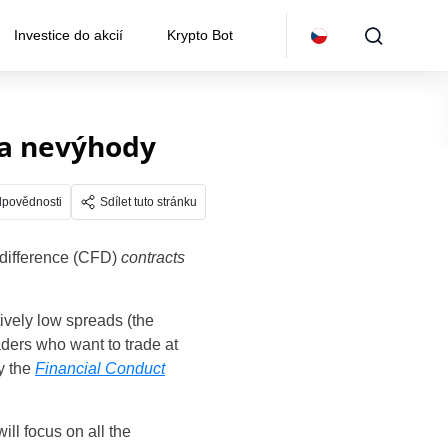
Investice do akcií
Krypto Bot
 a nevýhody
dpovědnosti
Sdílet tuto stránku
r difference (CFD)
contracts
ively low spreads (the
aders who want to trade at
by the
Financial Conduct
ll focus on all the