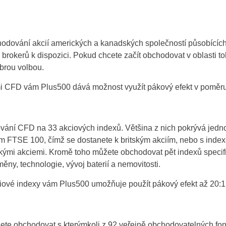
Portugal
Romania
hodování akcií amerických a kanadských společností působící
 brokerů k dispozici. Pokud chcete začít obchodovat v oblasti t
Russia
brou volbou.
Sweden
i CFD vám Plus500 dává možnost využít pákový efekt v poměru
Slovakia
Thailand
vání CFD na 33 akciových indexů. Většina z nich pokrývá jedno
 FTSE 100, čímž se dostanete k britským akciím, nebo s inde
Turkey
ými akciemi. Kromě toho můžete obchodovat pět indexů specif
měny, technologie, vývoj baterií a nemovitosti.
ové indexy vám Plus500 umožňuje použít pákový efekt až 20:1
ete obchodovat s kterýmkoli z 92 veřejně obchodovatelných f