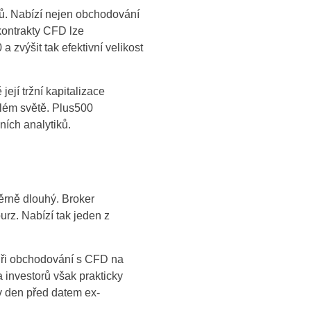
jů. Nabízí nejen obchodování
kontrakty CFD lze
zvýšit tak efektivní velikost
jí tržní kapitalizace
elém světě. Plus500
ních analytiků.
ěrně dlouhý. Broker
rz. Nabízí tak jeden z
Při obchodování s CFD na
 investorů však prakticky
 v den před datem ex-