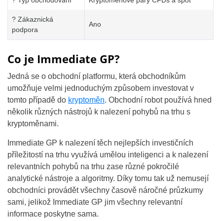
? Typ obchodování
Kryptoměnové páry CFDs a spot
? Zákaznická
Ano
podpora
Co je Immediate GP?
Jedná se o obchodní platformu, která obchodníkům
umožňuje velmi jednoduchým způsobem investovat v
tomto případě do
kryptoměn
. Obchodní robot používá hned
několik různých nástrojů k nalezení pohybů na trhu s
kryptoměnami.
Immediate GP k nalezení těch nejlepších investičních
příležitostí na trhu využívá umělou inteligenci a k nalezení
relevantních pohybů na trhu zase různé pokročilé
analytické nástroje a algoritmy. Díky tomu tak už nemusejí
obchodníci provádět všechny časově náročné průzkumy
sami, jelikož Immediate GP jim všechny relevantní
informace poskytne sama.