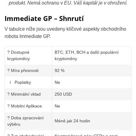
produkt. Nemá ochranu v EU. Váš kapitál je v ohrožení.
Immediate GP – Shnrutí
V tabulce níže jsou uvedeny klíčové aspekty obchodního
robota Immediate GP.
? Dostupné
BTC, ETH, BCH a další populární
kryptoměny
kryptoměny
? Míra přesnosti
92 %
ℹ Poplatky
Ne
? Minimální vklad
250 USD
? Mobilní Aplikace
Ne
? Doba zpracování
Méně jak 24 hodin
výběru