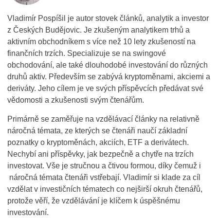
Vladimír Pospíšil je autor stovek článků, analytik a investor
z Českých Budějovic. Je zkušeným analytikem trhů a
aktivním obchodníkem s více než 10 lety zkušeností na
finančních trzích. Specializuje se na swingové
obchodování, ale také dlouhodobé investování do různých
druhů aktiv. Především se zabývá kryptoměnami, akciemi a
deriváty. Jeho cílem je ve svých příspěvcích předávat své
vědomosti a zkušenosti svým čtenářům.
Primárně se zaměřuje na vzdělávací články na relativně
náročná témata, ze kterých se čtenáři naučí základní
poznatky o kryptoměnách, akciích, ETF a derivátech.
Nechybí ani příspěvky, jak bezpečně a chytře na trzích
investovat. Vše je stručnou a čtivou formou, díky čemuž i
náročná témata čtenáři vstřebají. Vladimír si klade za cíl
vzdělat v investičních tématech co nejširší okruh čtenářů,
protože věří, že vzdělávání je klíčem k úspěšnému
investování.