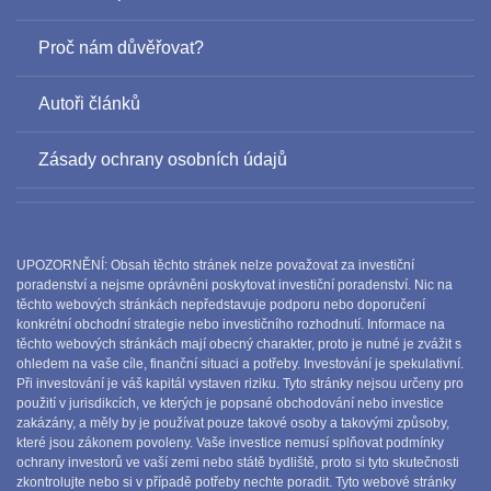
Proč nám důvěřovat?
Autoři článků
Zásady ochrany osobních údajů
UPOZORNĚNÍ: Obsah těchto stránek nelze považovat za investiční
poradenství a nejsme oprávněni poskytovat investiční poradenství. Nic na
těchto webových stránkách nepředstavuje podporu nebo doporučení
konkrétní obchodní strategie nebo investičního rozhodnutí. Informace na
těchto webových stránkách mají obecný charakter, proto je nutné je zvážit s
ohledem na vaše cíle, finanční situaci a potřeby. Investování je spekulativní.
Při investování je váš kapitál vystaven riziku. Tyto stránky nejsou určeny pro
použití v jurisdikcích, ve kterých je popsané obchodování nebo investice
zakázány, a měly by je používat pouze takové osoby a takovými způsoby,
které jsou zákonem povoleny. Vaše investice nemusí splňovat podmínky
ochrany investorů ve vaší zemi nebo státě bydliště, proto si tyto skutečnosti
zkontrolujte nebo si v případě potřeby nechte poradit. Tyto webové stránky