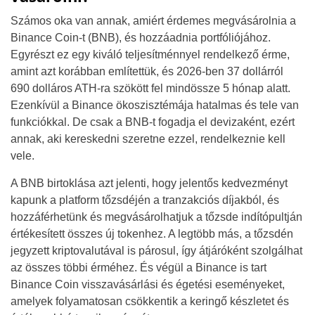
Számos oka van annak, amiért érdemes megvásárolnia a
Binance Coin-t (BNB), és hozzáadnia portfóliójához.
Egyrészt ez egy kiváló teljesítménnyel rendelkező érme,
amint azt korábban említettük, és 2026-ben 37 dollárról
690 dolláros ATH-ra szökött fel mindössze 5 hónap alatt.
Ezenkívül a Binance ökoszisztémája hatalmas és tele van
funkciókkal. De csak a BNB-t fogadja el devizaként, ezért
annak, aki kereskedni szeretne ezzel, rendelkeznie kell
vele.
A BNB birtoklása azt jelenti, hogy jelentős kedvezményt
kapunk a platform tőzsdéjén a tranzakciós díjakból, és
hozzáférhetünk és megvásárolhatjuk a tőzsde indítópultján
értékesített összes új tokenhez. A legtöbb más, a tőzsdén
jegyzett kriptovalutával is párosul, így átjáróként szolgálhat
az összes többi érméhez. És végül a Binance is tart
Binance Coin visszavásárlási és égetési eseményeket,
amelyek folyamatosan csökkentik a keringő készletet és