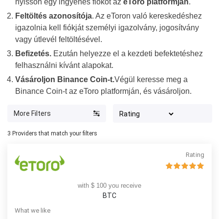
nyisson egy ingyenes fiókot az
eToro platformján
.
Feltöltés azonosítója
. Az eToron való kereskedéshez
igazolnia kell fiókját személyi igazolvány, jogosítvány
vagy útlevél feltöltésével.
Befizetés.
Ezután helyezze el a kezdeti befektetéshez
felhasználni kívánt alapokat.
Vásároljon Binance Coin-t.
Végül keresse meg a
Binance Coin-t az eToro platformján, és vásároljon.
More Filters
3
Providers that match your filters
Rating
with $ 100 you receive
BTC
What we like