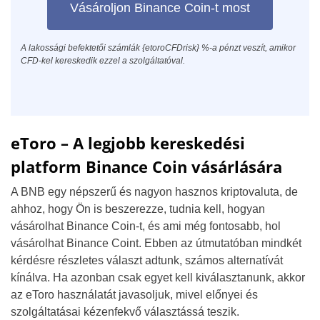
Vásároljon Binance Coin-t most
A lakossági befektetői számlák {etoroCFDrisk} %-a pénzt veszít, amikor
CFD-kel kereskedik ezzel a szolgáltatóval.
eToro – A legjobb kereskedési
platform Binance Coin vásárlására
A BNB egy népszerű és nagyon hasznos kriptovaluta, de
ahhoz, hogy Ön is beszerezze, tudnia kell, hogyan
vásárolhat Binance Coin-t, és ami még fontosabb, hol
vásárolhat Binance Coint. Ebben az útmutatóban mindkét
kérdésre részletes választ adtunk, számos alternatívát
kínálva. Ha azonban csak egyet kell kiválasztanunk, akkor
az eToro használatát javasoljuk, mivel előnyei és
szolgáltatásai kézenfekvő választássá teszik.