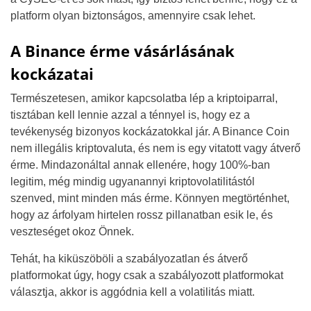
platform olyan biztonságos, amennyire csak lehet.
A Binance érme vásárlásának
kockázatai
Természetesen, amikor kapcsolatba lép a kriptoiparral,
tisztában kell lennie azzal a ténnyel is, hogy ez a
tevékenység bizonyos kockázatokkal jár. A Binance Coin
nem illegális kriptovaluta, és nem is egy vitatott vagy átverő
érme. Mindazonáltal annak ellenére, hogy 100%-ban
legitim, még mindig ugyanannyi kriptovolatilitástól
szenved, mint minden más érme. Könnyen megtörténhet,
hogy az árfolyam hirtelen rossz pillanatban esik le, és
veszteséget okoz Önnek.
Tehát, ha kiküszöböli a szabályozatlan és átverő
platformokat úgy, hogy csak a szabályozott platformokat
választja, akkor is aggódnia kell a volatilitás miatt.