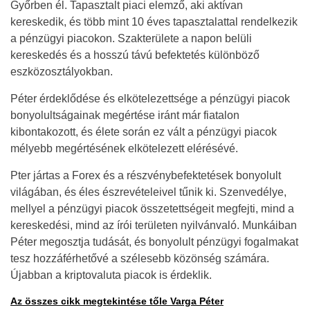
Győrben él. Tapasztalt piaci elemző, aki aktívan
kereskedik, és több mint 10 éves tapasztalattal rendelkezik
a pénzügyi piacokon. Szakterülete a napon belüli
kereskedés és a hosszú távú befektetés különböző
eszközosztályokban.
Péter érdeklődése és elkötelezettsége a pénzügyi piacok
bonyolultságainak megértése iránt már fiatalon
kibontakozott, és élete során ez vált a pénzügyi piacok
mélyebb megértésének elkötelezett elérésévé.
Pter jártas a Forex és a részvénybefektetések bonyolult
világában, és éles észrevételeivel tűnik ki. Szenvedélye,
mellyel a pénzügyi piacok összetettségeit megfejti, mind a
kereskedési, mind az írói területen nyilvánvaló. Munkáiban
Péter megosztja tudását, és bonyolult pénzügyi fogalmakat
tesz hozzáférhetővé a szélesebb közönség számára.
Újabban a kriptovaluta piacok is érdeklik.
Az összes cikk megtekintése tőle Varga Péter