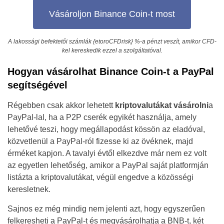
Vásároljon Binance Coin-t most
A lakossági befektetői számlák {etoroCFDrisk} %-a pénzt veszít, amikor CFD-
kel kereskedik ezzel a szolgáltatóval.
Hogyan vásárolhat Binance Coin-t a PayPal
segítségével
Régebben csak akkor lehetett
kriptovalutákat vásárolni
a
PayPal-lal, ha a P2P cserék egyikét használja, amely
lehetővé teszi, hogy megállapodást kössön az eladóval,
közvetlenül a PayPal-ról fizesse ki az övéknek, majd
érméket kapjon. A tavalyi évtől elkezdve már nem ez volt
az egyetlen lehetőség, amikor a PayPal saját platformján
listázta a kriptovalutákat, végül engedve a közösségi
keresletnek.
Sajnos ez még mindig nem jelenti azt, hogy egyszerűen
felkeresheti a PayPal-t és megvásárolhatja a BNB-t, két