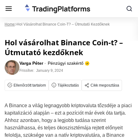
Home
Hol Vásárolhat Binance Coin-T? – Útmutató Kezdőknek
Hol vásárolhat Binance Coin-t? –
Útmutató kezdőknek
Varga Péter
Pénzügyi szakértő
Frissítve:
January 9, 2024
Ellenőrzött tartalom
Tájékoztatás
Cikk megosztása
A Binance a világ legnagyobb kriptovaluta tőzsdéje a piaci
kapitalizáció alapján – ezt a pozíciót már évek óta tartja.
Ahhoz azonban, hogy a legjobb tudása szerint
használhassa, és teljes ökoszisztémája rejtett előnyeit
feloldja, szüksége van a natív kriptovalutára, a Binance