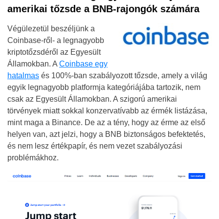
amerikai tőzsde a BNB-rajongók számára
Végülezetül beszéljünk a
Coinbase-ről- a legnagyobb
kriptotőzsdéről az Egyesült
Államokban. A
Coinbase egy
hatalmas
és 100%-ban szabályozott tőzsde, amely a világ
egyik legnagyobb platformja kategóriájába tartozik, nem
csak az Egyesült Államokban. A szigorú amerikai
törvények miatt sokkal konzervatívabb az érmék listázása,
mint maga a Binance. De az a tény, hogy az érme az első
helyen van, azt jelzi, hogy a BNB biztonságos befektetés,
és nem lesz értékpapír, és nem vezet szabályozási
problémákhoz.