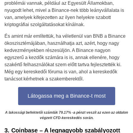
problémái vannak, például az Egyesült Államokban,
nyugodt lehet, mivel a Binance-nek több leányvállalata is
van, amelyek kifejezetten az ilyen helyekre szabott
kriptográfiai szolgáltatásokat kínálnak.
És amint már említettük, ha véletlenül van BNB a Binance
ökoszisztémájában, használhatja azt, azért, hogy nagy
kedvezményekben részesüljön. A Binance nagyon
egyszerű a kezdők számára is is, annak ellenére, hogy
szakértő felhasználókat szem előtt tartva fejlesztették ki.
Még egy kereskedői fóruma is van, ahol a kereskedők
tanácsot kérhetnek a szakemberektől.
Látogassa meg a Binance-t most
A lakossági befektetői számlák 79.17% -a pénzt veszít az ezen az oldalon
végzett CFD-kereskedés során.
3. Coinbase – A legnagyobb szabályozott