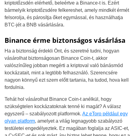
kriptotőzsdén elérhető, beleértve a Binance-t is. Ezért
bármelyik kriptotőzsdére felkereshet, amely mindkét érmét
felsorolja, és párosítja őket egymással, és használhatja
BTC-jét a BNB vásárlására.
Binance érme biztonságos vásárlása
Ha a biztonság érdekli Önt, és szeretné tudni, hogyan
vásárolhat biztonságosan Binance Coin-t, akkor
valószínűleg jobban megérti a kriptoval való bánásmód
kockázatait, mint a legtöbb felhasználó. Szerencsére
nagyon könnyű ezt szem előtt tartania, ha tudod, hova kell
fordulnia.
Tehát hol vásárolhat Binance Coin-t anélkül, hogy
szükségtelen kockázatoknak tenné ki magát? A válasz
egyszerű – szabályozott platformok.
Az eToro például egy
olyan platform
, amelyet a világ legnagyobb szabályozó
testületei engedélyeztek. Ez magában foglalja az ASIC-et,
a CySEC-et és sok mást, így biztos lehet benne, hogy ez a