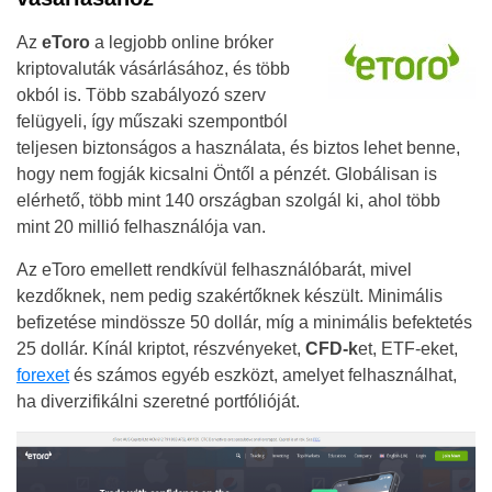
Az
eToro
a legjobb online bróker
kriptovaluták vásárlásához, és több
okból is. Több szabályozó szerv
felügyeli, így műszaki szempontból
teljesen biztonságos a használata, és biztos lehet benne,
hogy nem fogják kicsalni Öntől a pénzét. Globálisan is
elérhető, több mint 140 országban szolgál ki, ahol több
mint 20 millió felhasználója van.
Az eToro emellett rendkívül felhasználóbarát, mivel
kezdőknek, nem pedig szakértőknek készült. Minimális
befizetése mindössze 50 dollár, míg a minimális befektetés
25 dollár. Kínál kriptot, részvényeket,
CFD-k
et, ETF-eket,
forexet
és számos egyéb eszközt, amelyet felhasználhat,
ha diverzifikálni szeretné portfólióját.