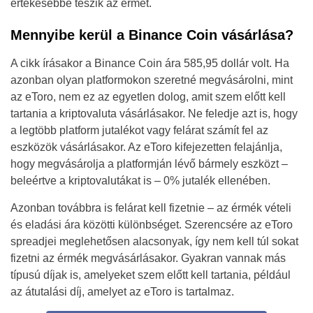
értékesebbé teszik az érmét.
Mennyibe kerül a Binance Coin vásárlása?
A cikk írásakor a Binance Coin ára 585,95 dollár volt. Ha
azonban olyan platformokon szeretné megvásárolni, mint
az eToro, nem ez az egyetlen dolog, amit szem előtt kell
tartania a kriptovaluta vásárlásakor. Ne feledje azt is, hogy
a legtöbb platform jutalékot vagy felárat számít fel az
eszközök vásárlásakor. Az eToro kifejezetten felajánlja,
hogy megvásárolja a platformján lévő bármely eszközt –
beleértve a kriptovalutákat is – 0% jutalék ellenében.
Azonban továbbra is felárat kell fizetnie – az érmék vételi
és eladási ára közötti különbséget. Szerencsére az eToro
spreadjei meglehetősen alacsonyak, így nem kell túl sokat
fizetni az érmék megvásárlásakor. Gyakran vannak más
típusú díjak is, amelyeket szem előtt kell tartania, például
az átutalási díj, amelyet az eToro is tartalmaz.