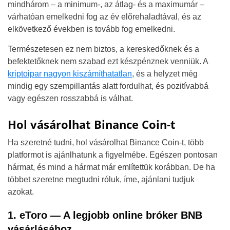
mindhárom – a minimum-, az átlag- és a maximumár –
várhatóan emelkedni fog az év előrehaladtával, és az
elkövetkező években is tovább fog emelkedni.
Természetesen ez nem biztos, a kereskedőknek és a
befektetőknek nem szabad ezt készpénznek venniük. A
kriptoipar nagyon kiszámíthatatlan
, és a helyzet még
mindig egy szempillantás alatt fordulhat, és pozitívabbá
vagy egészen rosszabbá is válhat.
Hol vásárolhat Binance Coin-t
Ha szeretné tudni, hol vásárolhat Binance Coin-t, több
platformot is ajánlhatunk a figyelmébe. Egészen pontosan
hármat, és mind a hármat már említettük korábban. De ha
többet szeretne megtudni róluk, íme, ajánlani tudjuk
azokat.
1. eToro — A legjobb online bróker BNB
vásárlásához