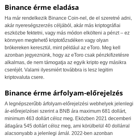
Binance érme eladása
Ha már rendelkezik Binance Coin-nel, de el szeretné adni,
akár nyereségszerzés céljából, akár más kriptográfiai
eszközbe fektetni, vagy más módon elkölteni a pénzt – ez
könnyen megtehető kriptotőzsdéken vagy olyan
brókereken keresztül, mint például az eToro. Meg kell
azonban jegyeznünk, hogy az eToro csak pénzkifizetésre
alkalmas, de nem támogatja az egyik kripto egy másikra
cseréjét. Valami ilyesmiért továbbra is lesz legitim
kriptovaluta csere.
Binance érme árfolyam-előrejelzés
A legnépszerűbb árfolyam-előrejelzési webhelyek jelenlegi
ár-előrejelzései szerint a BNB ára maximum 681 dollárt,
minimum 463 dollárt céloz meg. Eközben 2021 decemberi
átlagára 545 dollárt céloz meg, ami körülbelül 40 dollárral
alacsonyabb a jelenlegi árnál. 2022-ben azonban