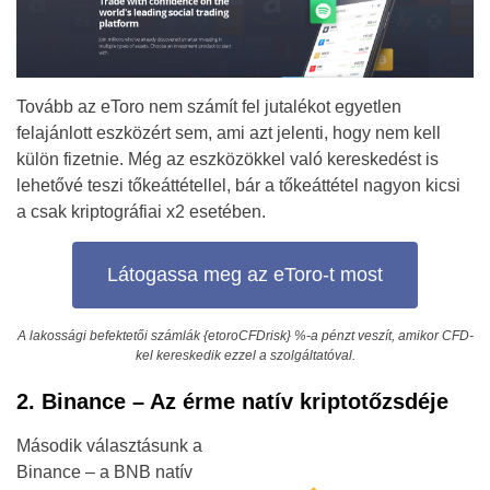
Tovább az eToro nem számít fel jutalékot egyetlen
felajánlott eszközért sem, ami azt jelenti, hogy nem kell
külön fizetnie. Még az eszközökkel való kereskedést is
lehetővé teszi tőkeáttétellel, bár a tőkeáttétel nagyon kicsi
a csak kriptográfiai x2 esetében.
Látogassa meg az eToro-t most
A lakossági befektetői számlák {etoroCFDrisk} %-a pénzt veszít, amikor CFD-
kel kereskedik ezzel a szolgáltatóval.
2. Binance – Az érme natív kriptotőzsdéje
Második választásunk a
Binance – a BNB natív