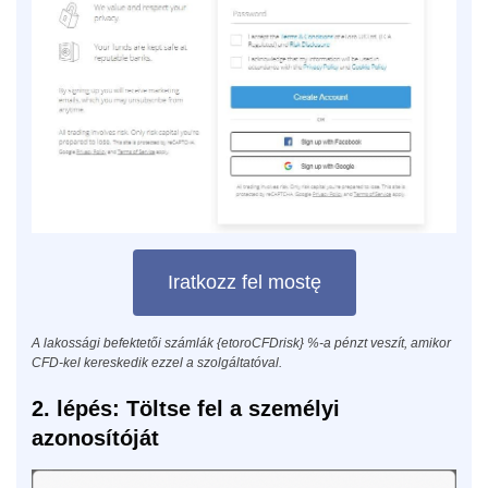
Iratkozz fel mostę
A lakossági befektetői számlák {etoroCFDrisk} %-a pénzt veszít, amikor
CFD-kel kereskedik ezzel a szolgáltatóval.
2. lépés: Töltse fel a személyi
azonosítóját