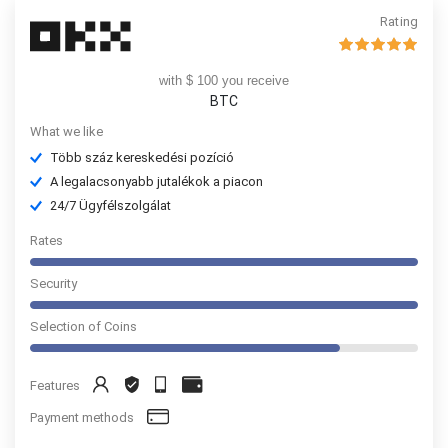
Rating
with $ 100 you receive
BTC
What we like
Több száz kereskedési pozíció
A legalacsonyabb jutalékok a piacon
24/7 Ügyfélszolgálat
Rates
Security
Selection of Coins
Features
Payment methods