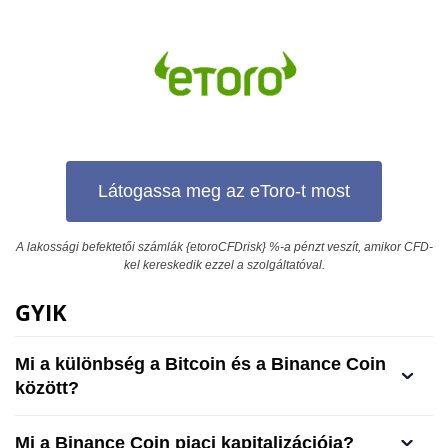
Látogassa meg az eToro-t most
A lakossági befektetői számlák {etoroCFDrisk} %-a pénzt veszít, amikor CFD-
kel kereskedik ezzel a szolgáltatóval.
GYIK
Mi a különbség a Bitcoin és a Binance Coin
között?
Mi a Binance Coin piaci kapitalizációja?