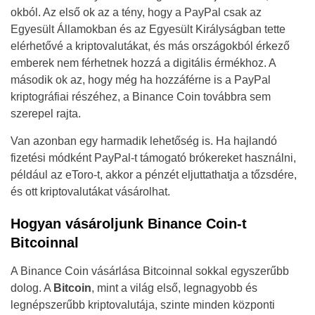
okból. Az első ok az a tény, hogy a PayPal csak az
Egyesült Államokban és az Egyesült Királyságban tette
elérhetővé a kriptovalutákat, és más országokból érkező
emberek nem férhetnek hozzá a digitális érmékhoz. A
második ok az, hogy még ha hozzáférne is a PayPal
kriptográfiai részéhez, a Binance Coin továbbra sem
szerepel rajta.
Van azonban egy harmadik lehetőség is. Ha hajlandó
fizetési módként PayPal-t támogató brókereket használni,
például az eToro-t, akkor a pénzét eljuttathatja a tőzsdére,
és ott kriptovalutákat vásárolhat.
Hogyan vásároljunk Binance Coin-t
Bitcoinnal
A Binance Coin vásárlása Bitcoinnal sokkal egyszerűbb
dolog. A
Bitcoin
, mint a világ első, legnagyobb és
legnépszerűbb kriptovalutája, szinte minden központi