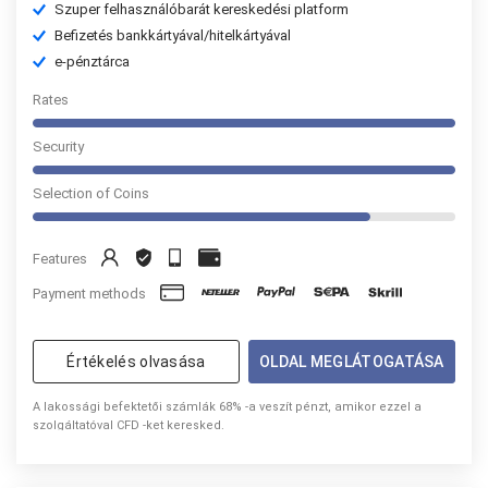
Szuper felhasználóbarát kereskedési platform
Befizetés bankkártyával/hitelkártyával
e-pénztárca
Rates
Security
Selection of Coins
Features
Payment methods
Értékelés olvasása
OLDAL MEGLÁTOGATÁSA
A lakossági befektetői számlák 68% -a veszít pénzt, amikor ezzel a
szolgáltatóval CFD -ket keresked.