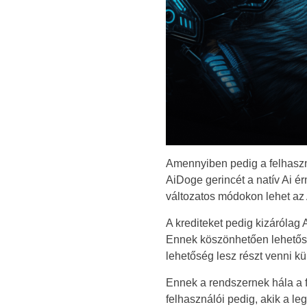
Amennyiben pedig a felhaszn
AiDoge gerincét a natív Ai ér
változatos módokon lehet az A
A krediteket pedig kizárólag 
Ennek köszönhetően lehetősé
lehetőség lesz részt venni 
Ennek a rendszernek hála a
felhasználói pedig, akik a l