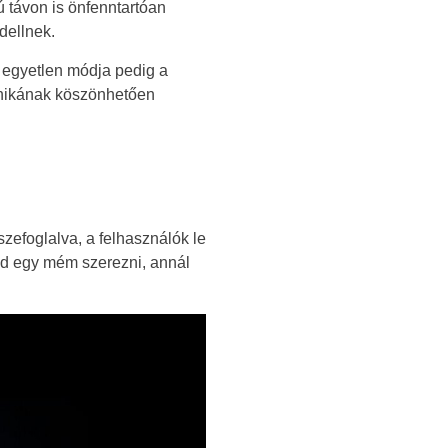
 távon is önfenntartóan
dellnek.
 egyetlen módja pedig a
anikának köszönhetően
zefoglalva, a felhasználók le
tud egy mém szerezni, annál