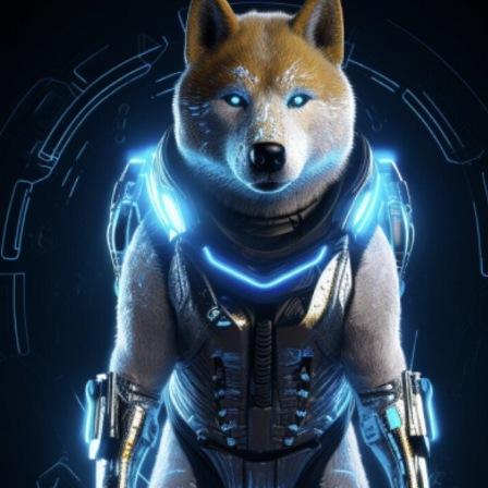
Portugal
Romania
Russia
Sweden
Slovakia
Thailand
Turkey