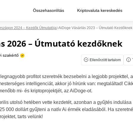
Összehasonlítás
Kriptovaluta kereskedés
országon 2024 – Kezdők Útmutatója
AiDoge Vásárlás 2023 – Útmutató Kezdőknek
ás 2026 – Útmutató kezdőknek
i szakértő
Ellenőrzött tartalom
 legnagyobb profitot szeretnék bezsebelni a legjobb projekttel, 
esterséges intelligenciát, akkor jó hírünk van: megtaláltad! Ci
enőbb mi- és kriptoprojektjét, az AiDoge-ot.
rilis utolsó hetében vette kezdetét, azonban a gyűjtés indulása
125 000 dollárt gyűjteni a natív Ai érmék eladásából. Ha szeret
jektet, tarts velünk!