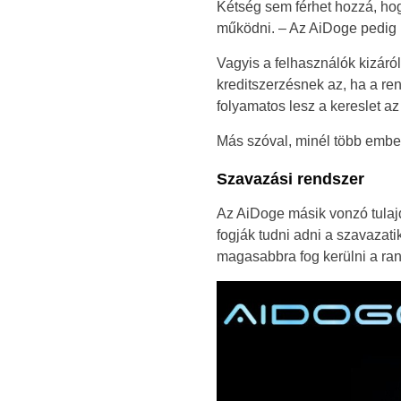
Kétség sem férhet hozzá, hog
működni. – Az AiDoge pedig p
Vagyis a felhasználók kizáró
kreditszerzésnek az, ha a r
folyamatos lesz a kereslet az
Más szóval, minél több ember
Szavazási rendszer
Az AiDoge másik vonzó tulajd
fogják tudni adni a szavazat
magasabbra fog kerülni a ran