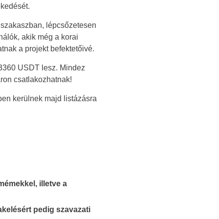
ekedését.
i szakaszban, lépcsőzetesen
nálók, akik még a korai
nak a projekt befektetőivé.
03360 USDT lesz. Mindez
áron csatlakozhatnak!
en kerülnek majd listázásra
mémekkel, illetve a
takelésért pedig szavazati