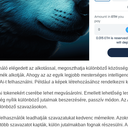
áló elégedett az alkotással, megoszthatja különböző közösségi
mék alkotják. Ahogy az az egyik legjobb mesterséges intelligenc
i-t felhasználni. Például a képek létrehozásához rendelkezni ke
Ai tokenekért cserébe lehet megvásárolni. Emellett lehetőség le
g nyílik különböző jutalmak beszerzésére, passzív módon. Az 
különböző szavazásokon.
 felhasználók leadhatják szavazatukat kedvenc mémeikre. Azo
egtöbb szavazatot kapták, külön jutalmakban fognak részesülni. 