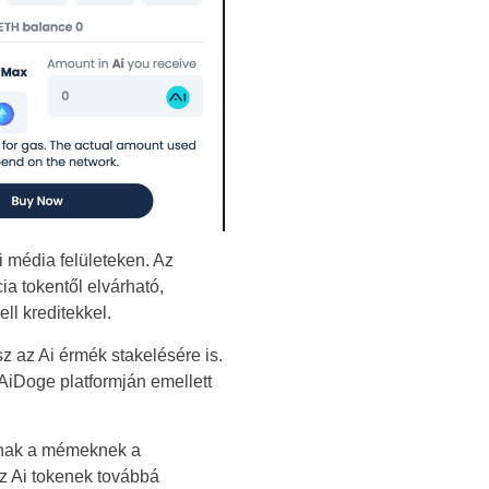
 média felületeken. Az
ia tokentől elvárható,
ll kreditekkel.
sz az Ai érmék stakelésére is.
AiDoge platformján emellett
knak a mémeknek a
Az Ai tokenek továbbá