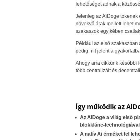
lehetőséget adnak a közössé
Jelenleg az AiDoge tokenek 
növekvő árak mellett lehet m
szakaszok egyikében csatlako
Például az első szakaszban
pedig mit jelent a gyakorlat
Ahogy arra cikkünk későbbi 
több centralizált és decentral
Így működik az AiD
Az AiDoge a világ első pl
blokklánc-technológiával
A natív Ai érméket fel leh