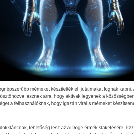
legnépszerűbb mémeket készítették el, jutalmakat fognak kapni,
 ösztönözve lesznek arra, hogy aktívak legyenek a közösségbe
éget a felhasználóknak, hogy igazán virális mémeket készítsen
okkláncnak, lehetőség lesz az AiDoge érmék stakelésére. Ezz