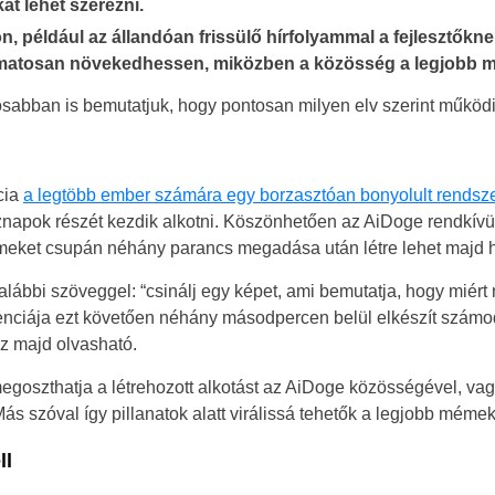
kat lehet szerezni.
például az állandóan frissülő hírfolyammal a fejlesztőknek
atosan növekedhessen, miközben a közösség a legjobb mém
osabban is bemutatjuk, hogy pontosan milyen elv szerint működ
cia
a legtöbb ember számára egy borzasztóan bonyolult rendsz
napok részét kezdik alkotni. Köszönhetően az AiDoge rendkívül 
émeket csupán néhány parancs megadása után létre lehet majd h
Hungary
ábbi szöveggel: “csinálj egy képet, ami bemutatja, hogy miért n
enciája ezt követően néhány másodpercen belül elkészít számo
United States
z majd olvasható.
United Kingdom
egoszthatja a létrehozott alkotást az AiDoge közösségével, va
s szóval így pillanatok alatt virálissá tehetők a legjobb mémek
UAE Arabic
ll
Bulgaria