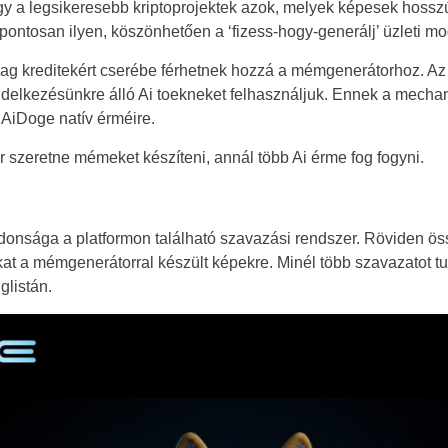
y a legsikeresebb kriptoprojektek azok, melyek képesek hosszú
Brazil
ontosan ilyen, köszönhetően a ‘fizess-hogy-generálj’ üzleti mo
lag kreditekért cserébe férhetnek hozzá a mémgenerátorhoz. Az
Czechia
endelkezésünkre álló Ai toekneket felhasználjuk. Ennek a mech
Germany
 AiDoge natív érméire.
 szeretne mémeket készíteni, annál több Ai érme fog fogyni.
Spain
France
onsága a platformon található szavazási rendszer. Röviden öss
Greece
ikat a mémgenerátorral készült képekre. Minél több szavazatot 
glistán.
Italy
Lithuania
Netherlands
Poland