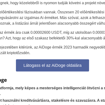
gnek, hogy közelebbről is nyomon tudják követni a projekt növ
előértékesítési fázisukban vannak. Összesen 20 előértékesítés
egvásárolni az izgalmas Ai érméket. Más szóval, azok a felhasz
znak, a listázási árnál jelentősen alacsonyabb összegért válhat
 az érmék ára csak 0.00002600 USDT, míg az utolsóban 0.000
ban? Azt, hogy az első szakasz befektetői 30%-kal alacsonyabb 
fejezetében kitérünk, az AiDoge érmék 2023 harmadik negyedéb
izált kriptotőzsdén.
Látogass el az AiDoge oldalára
oge
atformja, mely képes a mesterséges intelligenciát ötvözni a 
.
et használni kreditvásárlásra, stakelésre és szavazásra. A s