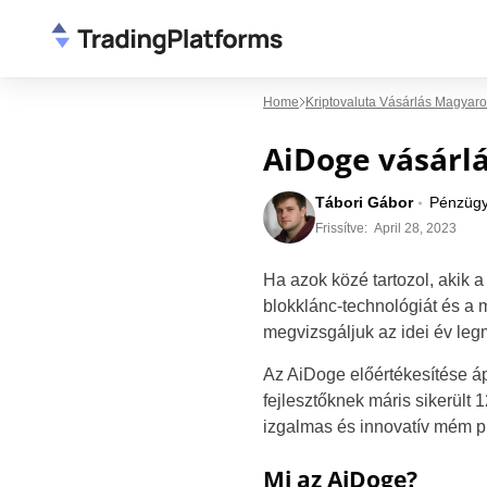
Home
Kriptovaluta Vásárlás Magyar
AiDoge vásárl
Tábori Gábor
Pénzügy
Frissítve:
April 28, 2023
Ha azok közé tartozol, akik a
blokklánc-technológiát és a m
megvizsgáljuk az idei év legm
Az AiDoge előértékesítése áp
fejlesztőknek máris sikerült 
izgalmas és innovatív mém pro
Mi az AiDoge?