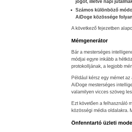
jogot, illetve napi jutalma
Számos különböző módon, 
AiDoge közössége folyam
A következő fejezetben alap
Mémgenerátor
Bár a mesterséges intelligen
módjai egyre inkább a hétköz
protokolljának, a legjobb m
Például kérsz egy mémet az al
AiDoge mesterséges intellig
valamilyen vicces szöveg les
Ezt követően a felhasználó m
közösségi média oldalakra. Má
Önfenntartó üzleti mode