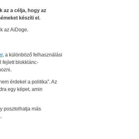
 az a célja, hogy az
eket készíti el.
ik az AiDoge.
er
, a különböző felhasználási
fejlett blokklánc-
ozni.
em érdekel a politika”. Az
dra egy képet, amin
gy posztolhatja más
.