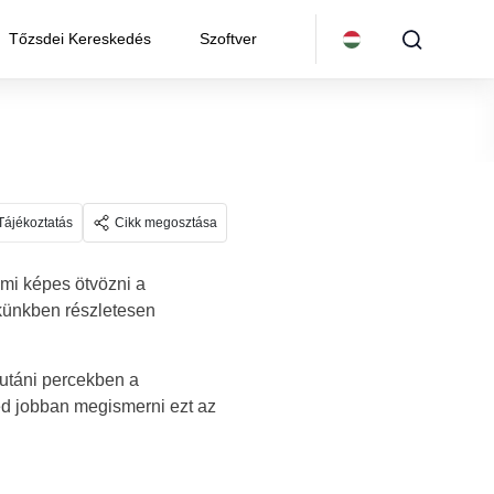
Tőzsdei Kereskedés
Szoftver
Tájékoztatás
Cikk megosztása
ami képes ötvözni a
kkünkben részletesen
 utáni percekben a
néd jobban megismerni ezt az