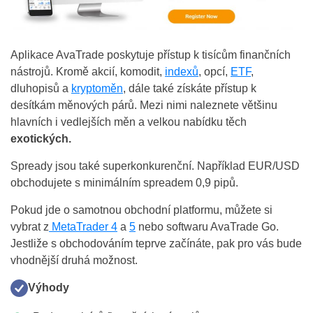
Aplikace AvaTrade poskytuje přístup k tisícům finančních
nástrojů. Kromě akcií, komodit,
indexů
, opcí,
ETF
,
dluhopisů a
kryptoměn
, dále také získáte přístup k
desítkám měnových párů. Mezi nimi naleznete většinu
hlavních i vedlejších měn a velkou nabídku těch
exotických.
Spready jsou také superkonkurenční. Například EUR/USD
obchodujete s minimálním spreadem 0,9 pipů.
Pokud jde o samotnou obchodní platformu, můžete si
vybrat z
MetaTrader 4
a
5
nebo softwaru AvaTrade Go.
Jestliže s obchodováním teprve začínáte, pak pro vás bude
vhodnější druhá možnost.
Výhody