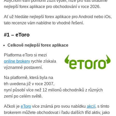
Abychom vám pomohli zúžit výběr, níže pro vás uvádíme
nejlepší forex aplikace pro obchodování v roce 2026.
Ať už hledáte nejlepší forex aplikace pro Android nebo iOs,
tato recenze vám nabídne to vhodné řešení.
#1 – eToro
Celkově nejlepší forex aplikace
Platforma eToro si mezi
online brokery
rychle získala
významné postavení.
Na platformě, která byla na
trh uvedena již v roce 2007,
nyní působí více než 12 milionů obchodníků z různých
zemí po celém světě.
Ačkoli je
eToro
více známá pro svou nabídku
akcií
, s tímto
brokerem můžete obchodovat i řadu dalších tříd aktiv, jako