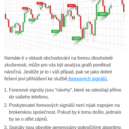
Nemáte-li v oblasti obchodování na forexu dlouholeté
zkušenosti, může pro vás být analýza grafů poněkud
náročná. Jestliže je to i váš případ, pak se jako dobré
řešení jeví přihlášení ke službě
forexových signálů.
Forexové signály jsou “návrhy”, které se odesílají přímo
do vašeho telefonu.
Poskytovatel forexových signálů není nijak napojen na
brokerskou společnost. Pokud by k tomu došlo, jednalo
by se o střet zájmů.
Signály jsou obvykle generovány pokročilými algoritmy,