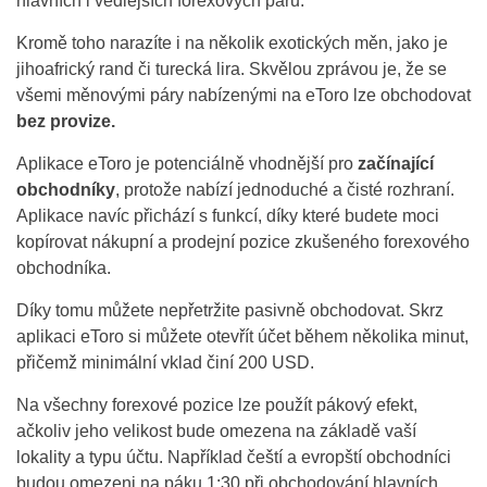
hlavních i vedlejších forexových párů.
Kromě toho narazíte i na několik exotických měn, jako je
jihoafrický rand či turecká lira. Skvělou zprávou je, že se
všemi měnovými páry nabízenými na eToro lze obchodovat
bez provize.
Aplikace eToro je potenciálně vhodnější pro
začínající
obchodníky
, protože nabízí jednoduché a čisté rozhraní.
Aplikace navíc přichází s funkcí, díky které budete moci
kopírovat nákupní a prodejní pozice zkušeného forexového
obchodníka.
Díky tomu můžete nepřetržite pasivně obchodovat. Skrz
aplikaci eToro si můžete otevřít účet během několika minut,
přičemž minimální vklad činí 200 USD.
Na všechny forexové pozice lze použít pákový efekt,
ačkoliv jeho velikost bude omezena na základě vaší
lokality a typu účtu. Například čeští a evropští obchodníci
budou omezeni na páku 1:30 při obchodování hlavních