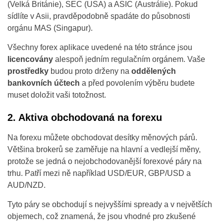
(Velká Británie), SEC (USA) a ASIC (Austrálie). Pokud
sídlíte v Asii, pravděpodobně spadáte do působnosti
orgánu MAS (Singapur).
Všechny forex aplikace uvedené na této stránce jsou
licencovány
alespoň jedním regulačním orgánem. Vaše
prostředky
budou proto drženy na
oddělených
bankovních účtech
a před povolením výběru budete
muset doložit vaši totožnost.
2. Aktiva obchodovaná na forexu
Na forexu můžete obchodovat desítky měnových párů.
Většina brokerů se zaměřuje na hlavní a vedlejší měny,
protože se jedná o nejobchodovanější forexové páry na
trhu. Patří mezi ně například USD/EUR, GBP/USD a
AUD/NZD.
Tyto páry se obchodují s nejvyššími spready a v největších
objemech, což znamená, že jsou vhodné pro zkušené