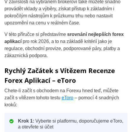
V závislosti na vybraném brokerovi také můžete snadno
provádět vklady a výběry, získat přístup k základním i
pokročilým nástrojům k průzkumu trhu nebo nastavit
upozornění na cenu v reálném čase.
V této příručce si představíme
srovnání nejlepších forex
aplikací
pro rok 2026, a to na základě kritérií jako je
regulace, obchodní provize, podporované páry, platby a
zákaznická podpora.
Rychlý Začátek s Vítězem Recenze
Forex Aplikací – eToro
Chete-li začít s obchodem na Forexu hned teď, můžete
začít s vítězem tohoto testu
eToro
– pomocí 4 snadných
kroků:
Krok 1:
Vyberte si platformu, doporučujeme eToro,
a otevřete si účet