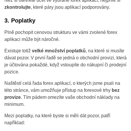
Než si otevřete účet ve vybrané forex aplikaci, nejprve si
zkontrolujte
, které páry jsou aplikací podporovány.
3. Poplatky
Plně pochopit cenovou strukturu ve vámi zvolené forex
aplikaci může být náročné.
Existuje totiž
velké množství poplatků
, na které si musíte
dávat pozor. V první řadě se jedná o obchodní provizi, která
je účtována pokaždé, když vstoupíte do nákupní či prodejní
pozice.
Naštěstí celá řada forex aplikací, o kterých jsme psali na
této stránce, vám umožňuje přístup na forexové trhy
bez
provize
. Tím pádem omezíte vaše obchodní náklady na
minimum.
Mezi poplatky, na které byste si měli dát pozor, patří
například: