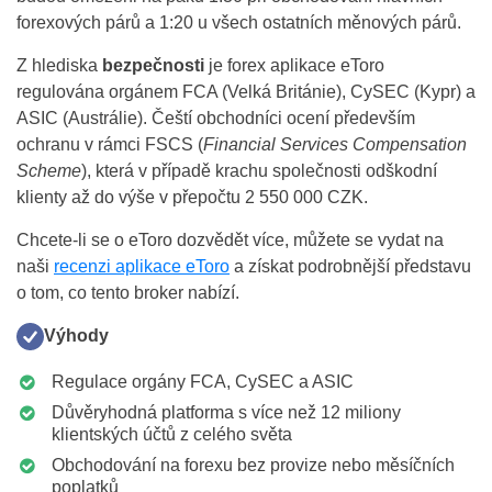
forexových párů a 1:20 u všech ostatních měnových párů.
Z hlediska
bezpečnosti
je forex aplikace eToro
regulována orgánem FCA (Velká Británie), CySEC (Kypr) a
ASIC (Austrálie). Čeští obchodníci ocení především
ochranu v rámci FSCS (
Financial Services Compensation
Scheme
), která v případě krachu společnosti odškodní
klienty až do výše v přepočtu 2 550 000 CZK.
Chcete-li se o eToro dozvědět více, můžete se vydat na
naši
recenzi aplikace eToro
a získat podrobnější představu
o tom, co tento broker nabízí.
Výhody
Regulace orgány FCA, CySEC a ASIC
Důvěryhodná platforma s více než 12 miliony
klientských účtů z celého světa
Obchodování na forexu bez provize nebo měsíčních
poplatků