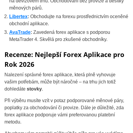
na devizovém trhu. Obchodování bez provize a desítky
měnových párů.
Libertex
:
Obchodujte na forexu prostřednictvím oceněné
obchodní aplikace.
AvaTrade
:
Zavedená forex aplikace s podporou
MetaTrader 4. Skvělá pro zkušené obchodníky.
Recenze: Nejlepší Forex Aplikace pro
Rok 2026
Nalezení správné forex aplikace, která plně vyhovuje
vašim potřebám, může být náročné – na trhu jich totiž
dohledáte
stovky
.
Při výběru musíte vzít v potaz podporované měnové páry,
poplatky za obchodování či provize. Dále je důležité, zda
forex aplikace podporuje vámi preferovanou platební
metodu.