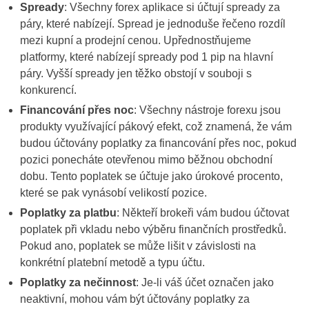
Spready
: Všechny forex aplikace si účtují spready za
páry, které nabízejí. Spread je jednoduše řečeno rozdíl
mezi kupní a prodejní cenou. Upřednostňujeme
platformy, které nabízejí spready pod 1 pip na hlavní
páry. Vyšší spready jen těžko obstojí v souboji s
konkurencí.
Financování přes noc
: Všechny nástroje forexu jsou
produkty využívající pákový efekt, což znamená, že vám
budou účtovány poplatky za financování přes noc, pokud
pozici ponecháte otevřenou mimo běžnou obchodní
dobu. Tento poplatek se účtuje jako úrokové procento,
které se pak vynásobí velikostí pozice.
Poplatky za platbu
: Někteří brokeři vám budou účtovat
poplatek při vkladu nebo výběru finančních prostředků.
Pokud ano, poplatek se může lišit v závislosti na
konkrétní platební metodě a typu účtu.
Poplatky za nečinnost
: Je-li váš účet označen jako
neaktivní, mohou vám být účtovány poplatky za