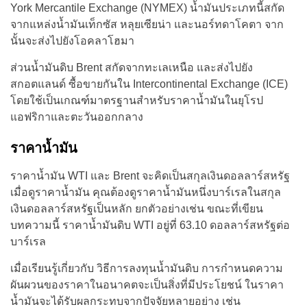
York Mercantile Exchange (NYMEX) น้ำมันประเภทนี้สกัด
จากแหล่งน้ำมันเท็กซัส หลุยเซียน่า และนอร์ทดาโคตา จาก
นั้นจะส่งไปยังโอคลาโฮมา
ส่วนน้ำมันดิบ Brent สกัดจากทะเลเหนือ และส่งไปยัง
สกอตแลนด์ ซื้อขายกันใน Intercontinental Exchange (ICE)
โดยใช้เป็นเกณฑ์มาตรฐานสำหรับราคาน้ำมันในยุโรป
แอฟริกาและตะวันออกกลาง
ราคาน้ำมัน
ราคาน้ำมัน WTI และ Brent จะคิดเป็นสกุลเงินดอลลาร์สหรัฐ
เมื่อดูราคาน้ำมัน คุณต้องดูราคาน้ำมันหนึ่งบาร์เรลในสกุล
เงินดอลลาร์สหรัฐเป็นหลัก ยกตัวอย่างเช่น ขณะที่เขียน
บทความนี้ ราคาน้ำมันดิบ WTI อยู่ที่ 63.10 ดอลลาร์สหรัฐต่อ
บาร์เรล
เมื่อเรียนรู้เกี่ยวกับ วิธีการลงทุนน้ำมันดิบ การกำหนดความ
ผันผวนของราคาในอนาคตจะเป็นสิ่งที่มีประโยชน์ ในราคา
น้ำมันจะได้รับผลกระทบจากปัจจัยหลายอย่าง เช่น