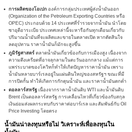
การผลิตของโอเปก
องค์การกลุ่มประเทศผู้ส่งน้ำมันออก
(Organization of the Petroleum Exporting Countries หรือ
OPEC) ประกอบด้วย 14 ประเทศที่ร่ำรวยจากน้ำมัน นำโดย
ซาอุดีอาระเบีย ประเทศเหล่านี้จะหารือกันทุกเดือนเกี่ยวกับ
ปริมาณน้ำมันที่จะผลิตและขายในตลาดเปิด หากตัดสินใจ
ลดอุปทาน ราคาน้ำมันก็มักจะสูงขึ้น
ภูมิรัฐศาสตร์
ตลาดน้ำมันเกี่ยวข้องกับการเมืองสูง เนื่องจาก
ความตึงเครียดที่อาจลุกลามในตะวันออกกลาง แม้แต่การ
แพร่ระบาดของโควิทก็ทำให้เกิดปัญหาราคาน้ำมัน เพราะ
น้ำมันหลายบาร์เรลอยู่ในแผ่นดินใหญ่ของสหรัฐฯ ขณะที่มี
การปิดกั้น ทำให้เกิดการกักตุนน้ำมัน และราคาน้ำมันตกต่ำ
ดอลลาร์สหรัฐ
เนื่องจากราคาน้ำมันดิบ WTI และน้ำมันดิบ
Brent เป็นดอลลาร์สหรัฐ การเคลื่อนไหวที่เกี่ยวข้องกับสกุล
เงินย่อมส่งผลกระทบกับราคาต่อบาร์เรล และสัมพันธ์กับ Oil
Price Investing โดยตรง
น้ำมันน่าลงทุนหรือไม่ วิเคราะห์เพื่อลงทุนใน