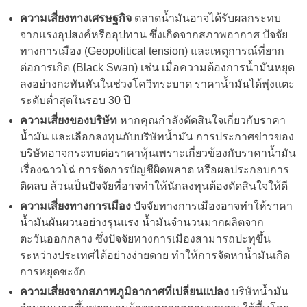
ความเสี่ยงทางเศรษฐกิจ
ตลาดน้ำมันอาจได้รับผลกระทบ
จากแรงอุปสงค์หรืออุปทาน ซึ่งเกิดจากสภาพอากาศ ปัจจัย
ทางการเมือง (Geopolitical tension) และเหตุการณ์ที่ยาก
ต่อการเกิด (Black Swan) เช่น เมื่อความต้องการน้ำมันหยุด
ลงอย่างกะทันหันในช่วงโควิทระบาด ราคาน้ำมันได้พุ่งแตะ
ระดับต่ำสุดในรอบ 30 ปี
ความเสี่ยงของบริษัท
หากคุณกำลังตัดสินใจเกี่ยวกับราคา
น้ำมัน และเลือกลงทุนกับบริษัทน้ำมัน การประกาศข่าวของ
บริษัทอาจกระทบต่อราคาหุ้นเพราะเกี่ยวข้องกับราคาน้ำมัน
เรื่องฉาวโฉ่ การจัดการบัญชีผิดพลาด หรือผลประกอบการ
ติดลบ ล้วนเป็นปัจจัยที่อาจทำให้นักลงทุนต้องตัดสินใจให้ดี
ความเสี่ยงทางการเมือง
ปัจจัยทางการเมืองอาจทำให้ราคา
น้ำมันผันผวนอย่างรุนแรง น้ำมันจำนวนมากผลิตจาก
ตะวันออกกลาง ซึ่งปัจจัยทางการเมืองสามารถปะทุขึ้น
ระหว่างประเทศได้อย่างง่ายดาย ทำให้การจัดหาน้ำมันเกิด
การหยุดชะงัก
ความเสี่ยงจากสภาพภูมิอากาศที่เปลี่ยนแปลง
บริษัทน้ำมัน