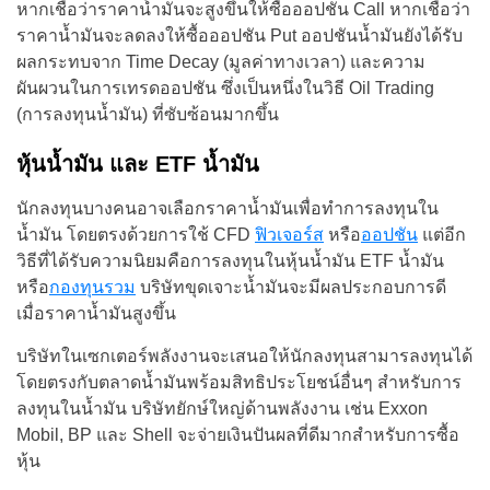
หากเชื่อว่าราคาน้ำมันจะสูงขึ้นให้ซื้อออปชัน Call หากเชื่อว่า
ราคาน้ำมันจะลดลงให้ซื้อออปชัน Put ออปชันน้ำมันยังได้รับ
ผลกระทบจาก Time Decay (มูลค่าทางเวลา) และความ
ผันผวนในการเทรดออปชัน ซึ่งเป็นหนึ่งในวิธี Oil Trading
(การลงทุนน้ำมัน) ที่ซับซ้อนมากขึ้น
หุ้นน้ำมัน และ ETF น้ำมัน
นักลงทุนบางคนอาจเลือกราคาน้ำมันเพื่อทำการลงทุนใน
น้ำมัน โดยตรงด้วยการใช้ CFD
ฟิวเจอร์ส
หรือ
ออปชัน
แต่อีก
วิธีที่ได้รับความนิยมคือการลงทุนในหุ้นน้ำมัน ETF น้ำมัน
หรือ
กองทุนรวม
บริษัทขุดเจาะน้ำมันจะมีผลประกอบการดี
เมื่อราคาน้ำมันสูงขึ้น
บริษัทในเซกเตอร์พลังงานจะเสนอให้นักลงทุนสามารลงทุนได้
โดยตรงกับตลาดน้ำมันพร้อมสิทธิประโยชน์อื่นๆ สำหรับการ
ลงทุนในน้ำมัน บริษัทยักษ์ใหญ่ด้านพลังงาน เช่น Exxon
Mobil, BP และ Shell จะจ่ายเงินปันผลที่ดีมากสำหรับการซื้อ
หุ้น