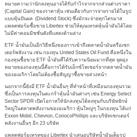
หมายความว่านักลงทุนอาจได้รับกำไรจากจากส่วนต่างราคา
(Capital Gain) ของราคาหุ้น เช่นเดียวกับการจ่ายรายได้ในรูป
แบบหุ้นปันผล (Dividend Stock) ซึ่งมักจะจ่ายทุกไตรมาส
แพลตฟอร์มซื้อขาย Libertex ช่วยให้คุณเทรดหุ้นน้ำมันได้โดย
ไม่มีค่าคอมมิชชั่นดังที่แสดงด้านล่าง
ETF น้ำมันเป็นอีกวิธีหนึ่งของการเข้าถึงตลาดน้ำมันหรือเซก
เตอร์พลังงาน เช่น กองทุน United States Oil Fund คือหนึ่งใน
กองทุนซื้อขาย ETF น้ำมันที่ได้รับความนิยมมากที่สุด จุดมุ่ง
หมายของกองทุนนี้คือการได้รับเอ็กซ์โพเชอร์จากตลาดน้ำมัน
ของอเมริกาโดยไม่ต้องซื้อสัญญาซื้อขายล่วงหน้า
นอกจากนี้ยังมี ETF น้ำมันอื่นๆ ที่ทำหน้าที่เหมือนกองทุนรวม
ซึ่งเป็นการลงทุนในตะกร้าหุ้นน้ำมันต่างๆ เช่น Energy Select
Sector SPDR เปิดโอกาสให้นักลงทุนได้ลงทุนกับบริษัทยักษ์
ใหญ่ในตลาดพลังงานของอเมริกา หุ้นใหญ่ๆ ในกองทุน ได้แก่
Exxon Mobil, Chevron, ConocoPhillips และบริษัทเซกเตอร์
พลังงานอื่นๆ อีก 23 บริษัท
แพลตฟอร์มเทรดของ Libertex นำเสนอบริษัทน้ำมันเต็มรูป