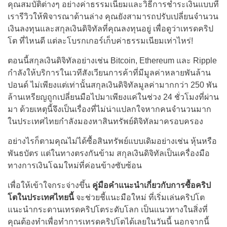
คุณสมบัติต่างๆ อย่างค่าธรรมเนียมและวิธีการชำระเงินแบบที่
เรารีวิวให้พิจารณาด้านล่าง คุณยังสามารถปรับเปลี่ยนจำนวน
เงินลงทุนและสกุลเงินดิจิทัลที่คุณลงทุนอยู่ เพื่อดูว่าเทรดคริป
โต ที่ไหนดี แต่ละโบรกเกอร์เก็บค่าธรรมเนียมเท่าไหร่!
ตอนนี้สกุลเงินดิจิทัลอย่างเช่น Bitcoin, Ethereum และ Ripple
กำลังให้บริการในเวทีสังเวียนการค้าที่มีมูลค่าหลายพันล้าน
ปอนด์ ไม่เพียงแต่เท่านั้นสกุลเงินดิจิทัลมูลค่ามากกว่า 250 พัน
ล้านเหรียญถูกเปลี่ยนมือไปมาเพียงแค่ในช่วง 24 ชั่วโมงที่ผ่าน
มา ด้วยเหตุนี้จึงเป็นเรื่องที่ไม่น่าแปลกใจหากคนจำนวนมาก
ในประเทศไทยกำลังมองหาสินทรัพย์ดิจิทัลมาครอบครอง
อย่างไรก็ตามคุณไม่ได้ซื้อสินทรัพย์แบบเดิมอย่างเช่น หุ้นหรือ
พันธบัตร แต่ในทางตรงกันข้าม สกุลเงินดิจิทัลเป็นเครื่องมือ
ทางการเงินโฉมใหม่ที่ค่อนข้างซับซ้อน
เพื่อให้เข้าใจกระจ่างขึ้น
คู่มือคำแนะนำเกี่ยวกับการซื้อคริป
โตในประเทศไทยนี้
จะช่วยชี้แนะมือใหม่ ที่เริ่มเล่นคริปโต
แนะนำกระดานเทรดคริปโตระดับโลก เป็นแนวทางในสิ่งที่
คุณต้องทำเพื่อทำการเทรดคริปโตได้เลยในวันนี้ นอกจากนี้