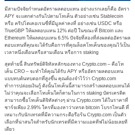
มีสามปัจจัยกำหนดอัตราผลตอบแทน อย่างแรกเลยก็คือ อัตรา
APY จะแตกต่างกันไปตามโทเค็น ตัวอย่างเช่น Stablecoin
หรือ คริปโตเคอเรนซี่ที่มีมูลค่าคงที่ อย่างเช่น USDC หรือ
TrueGBP ให้ผลตอบแทน 12% ต่อปี ในขณะที่ Bitcoin และ
Ethereum ให้ผลตอบแทน 6.5% ปัจจัยที่สองที่ส่งผลต่ออัตราผล
ตอบแทนที่คุณจะได้รับคือการที่คุณล็อคโทเค็นของคุณไว้เป็น
เวลาหนึ่งเดือนหรือสามเดือน หรือการ staking
สุดท้ายนี้ สินทรัพย์ดิจิทัลหลักของทาง Crypto.com – คือโท
เค็น CRO – จะทำให้คุณได้รับ APY หรืออัตราผลตอบแทน
แบบทบต้นทบดอกที่สูงขึ้น คุณต้องจำไว้ว่า Crypto.com
ทำการปล่อยเงินกู้ ดังนั้นโทเค็นนี้สามารถสร้างผลตอบแทนได้
ไม่ว่าคุณจะเลือกโทเค็นใดก็ตามในการ staking บัตรเครดิต
สามารถซื้อโทเค็นดิจิทัลต่างๆ ผ่าน Crypto.com ได้ในราคาที่
ชาร์จเพียง 2.99% ใครที่มองหาว่าเทรด bitcoin โบรกไหนดี ที่
เหมาะกับนักเทรดที่มีความกระตือรือร้น Crypto.com เป็นตัว
เลือกที่น่าสนใจสำหรับนักเทรดที่มีความแอคทีฟไม่น้อยเลยที
เดียว