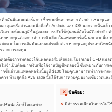
rade คือมันมีแพลตฟอร์มการซื้อขายที่หลากหลาย ตัวอย่างเช่น คุ
์ของคุณหรือผ่านแอพมือถือทั้ง Android และ iOS นอกจากนั้นแล้
ิเคราะห์แผนภูมิขั้นสูงและการปรับใช้หุ่นยนต์อัตโนมัติอย่างยิ่ง
ะเทศไทยหากคุณต้องการสำรวจตัวเลือกในแพลตฟอร์มนี้ นอกจากนี้เร
วามสะดวกในการเดิมพันแบบสเปรดอีกด้วย หากคุณอยู่ประเทศไทยน
กำไรจากการลงทุน
่คุณต้องการทดลองใช้แพลตฟอร์มเสียก่อน โบรกเกอร์ CFD แพลตฟอ
Thailand
ณไม่จำเป็นต้องฝากเงินเพื่อใช้งานบัญชีทดลองนี้ ซึ่งเหมาะกับกา
ฝากขั้นต่ำบนแพลตฟอร์มนี้อยู่ที่ $100 โดยคุณสามารถทำการฝากผ
United States
าคาร ท้ายสุดคือ AvaTrade นั้นได้รับการควบคุมอย่างเข้มงวด
United Kingdom
ข้อด้อย:
UAE Arabic
มีค่าธรรมเนียมในการไม่ใช้
ปชั่นฟอเร็กซ์โดยเฉพาะ
Bulgaria