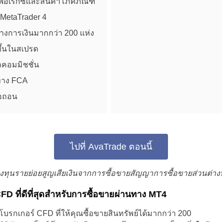
 ฟอเร็กซ์และสินค้าโภคภัณฑ์
Brazil
MetaTrader 4
งการเงินมากกว่า 200 แห่ง
Czechia
ขึ้นในสเปรด
Germany
าคอมมิชชั่น
Spain
ทาง FCA
ือถอน
France
Greece
ไปที่ AvaTrade ตอนนี้
Hungary
Italy
ทุนรายย่อยสูญเสียเงินจากการซื้อขายสัญญาการซื้อขายส่วนต่าง
Lithuania
FD ที่ดีที่สุดสำหรับการซื้อขายผ่านทาง MT4
็นโบรกเกอร์ CFD ที่ให้คุณซื้อขายสินทรัพย์ได้มากกว่า 200
Netherlands