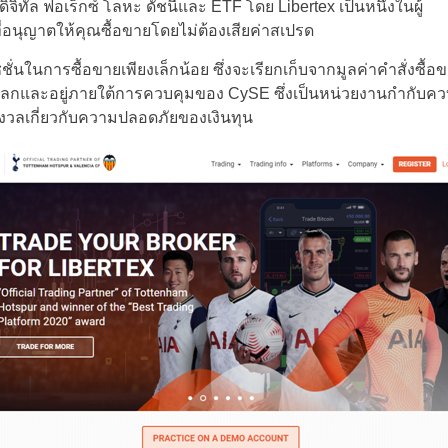
ดิจิทัล ฟอเร็กซ์ โลหะ ดัชนีและ ETF โดย Libertex เป็นหนึ่งในผู้
Poland
ที่อนุญาตให้คุณซื้อขายโดยไม่ต้องเสียค่าสเปรด
ชั่นในการซื้อขายเพียงเล็กน้อย ซึ่งจะเรียกเก็บจากมูลค่าคำสั่งซื
Portugal
่วโลกและอยู่ภายใต้การควบคุมของ CySE ซึ่งเป็นหน่วยงานกำกับควบคุมชั
กังวลเกี่ยวกับความปลอดภัยของเงินทุน
Romania
Russia
Sweden
Slovakia
Turkey