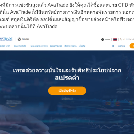
่มีการแข่งขันสูงแล้ว AvaTrade ยังให้คุณได้ซื้อและขาย CFD พั
ด้นั้น AvaTrade ก็มีสินทรัพย์ทางการเงินอีกหลายพันรายการ นอกเห
ภัณฑ์ สกุลเงินดิจิทัล ออปชั่นและสัญญาซื้อขายล่วงหน้าหรือฟิวเจอร
จะพบตลาดนั้นได้ที่ AvaTrade