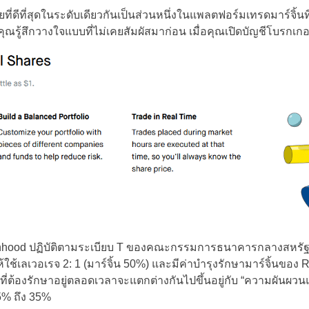
ดีที่สุดในระดับเดียวกันเป็นส่วนหนึ่งในแพลตฟอร์มเทรดมาร์จิ้นที
Poland
รู้สึกวางใจแบบที่ไม่เคยสัมผัสมาก่อน เมื่อคุณเปิดบัญชีโบรกเก
Portugal
Romania
Russia
Sweden
Slovakia
Turkey
obinhood ปฏิบัติตามระเบียบ T ของคณะกรรมการธนาคารกลางสหรัฐ ซ
ใช้เลเวอเรจ 2: 1 (มาร์จิ้น 50%) และมีค่าบำรุงรักษามาร์จิ้นขอ
ที่ต้องรักษาอยู่ตลอดเวลาจะแตกต่างกันไปขึ้นอยู่กับ “ความผัน
25% ถึง 35%