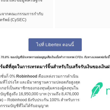
เงิน และข้อมูลเศรษฐกิจ
Brazil
บคุมจากคณะกรรมการกำกับ
Czechia
ทรัพย์ (CySEC)
Germany
Spain
ไปที่ Libertex ตอนนี้
France
70.8% ของบัญชีนักเทรดรายย่อยสูญเสียเงินเมื่อทำการเทรด CFDs กับทางแพลตฟอร์มนี้
Greece
ดีที่สุดในการเทรดมาร์จิ้นสำหรับใบเสร็จรับเงินของเงิน
Hungary
ชชั่นก็ 0%
Robinhood
คือแหล่งรวมการดำเนิน
ียมที่โปร่งใส และมีมาตรฐานความปลอดภัยสูงสุด
Italy
รกเกอร์เป็นสมาชิกของกองทุนคุ้มครองผู้ลงทุนใน
องบัญชีสูงถึง 16,950,000 บาท (รวมถึง 8,476,000
Lithuania
สด) – Robinhood ยังรับประกัน 100% สำหรับการ
จกรรมบัญชีที่ไม่ได้รับอนุญาต
Netherlands