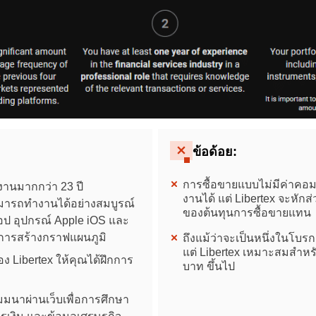
ข้อด้อย:
Thailand
การซื้อขายแบบไม่มีค่าคอมม
านมากกว่า 23 ปี
งานได้ แต่ Libertex จะหัก
มารถทำงานได้อย่างสมบูรณ์
United States
ของต้นทุนการซื้อขายแทน
อป อุปกรณ์ Apple iOS และ
บการสร้างกราฟแผนภูมิ
ถึงแม้ว่าจะเป็นหนึ่งในโบรกเก
United Kingdom
แต่ Libertex เหมาะสมสำหรับบ
ง Libertex ให้คุณได้ฝึกการ
บาท ขึ้นไป
UAE Arabic
มนาผ่านเว็บเพื่อการศึกษา
Bulgaria