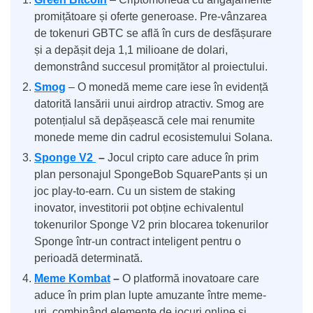
promițătoare și oferte generoase. Pre-vânzarea
de tokenuri GBTC se află în curs de desfășurare
și a depășit deja 1,1 milioane de dolari,
demonstrând succesul promițător al proiectului.
Smog
– O monedă meme care iese în evidență
datorită lansării unui airdrop atractiv. Smog are
potențialul să depășească cele mai renumite
monede meme din cadrul ecosistemului Solana.
Sponge V2
–
Jocul cripto care aduce în prim
plan personajul SpongeBob SquarePants și un
joc play-to-earn. Cu un sistem de staking
inovator, investitorii pot obține echivalentul
tokenurilor Sponge V2 prin blocarea tokenurilor
Sponge într-un contract inteligent pentru o
perioadă determinată.
Meme Kombat
–
O platformă inovatoare care
aduce în prim plan lupte amuzante între meme-
uri, combinând elemente de jocuri online și