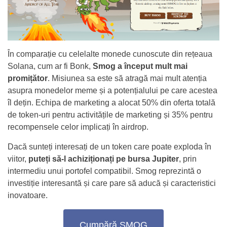
În comparație cu celelalte monede cunoscute din rețeaua
Solana, cum ar fi Bonk,
Smog a început mult mai
promițător
. Misiunea sa este să atragă mai mult atenția
asupra monedelor meme și a potențialului pe care acestea
îl dețin. Echipa de marketing a alocat 50% din oferta totală
de token-uri pentru activitățile de marketing și 35% pentru
recompensele celor implicați în airdrop.
Dacă sunteți interesați de un token care poate exploda în
viitor,
puteți să-l achiziționați pe bursa Jupiter
, prin
intermediu unui portofel compatibil. Smog reprezintă o
investiție interesantă și care pare să aducă și caracteristici
inovatoare.
Cumpără SMOG