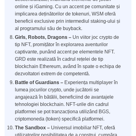
online și iGaming. Cu un accent pe comunitate și
implicarea deținătorilor de tokenuri, WSM oferă
beneficii exclusive prin intermediul staking-ului și
al programului său de buyback.
Girls, Robots, Dragons –
Un viitor joc crypto de
tip NFT, promițător în explorarea aventurilor
captivante, punând accent pe elementele NFT.
GRD este realizată în cadrul rețelei de tip
blockchain Ethereum, având în spate o echipa de
dezvoltatori extrem de competentă.
Battle of Guardians –
Experiența multiplayer în
lumea jocurilor crypto, unde jucătorii se
angajează în bătălii, beneficiind de avantajele
tehnologiei blockchain. NFT-urile din cadrul
platformei se pot tranzacționa utilizând BGS,
criptomoneda (token) specifică platformei.
The Sandbox –
Universul imobiliar NFT, oferă
utilizatorilor posibilitatea de a construi, cumpăra