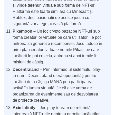
și vinde terenuri virtuale sub forma de NFT-uri.
Platforma este foarte similară cu Minecraft și
Roblox, deci pasionații de aceste jocuri cu
siguranță vor alege această platformă.
Pikamoon –
Un joc crypto bazat pe NFT-uri sub
forma creaturilor virtuale pe care utilizatorii le pot
antrena să genereze recompense. Jocul aduce în
prim-plan creaturi virtuale numite Pikas, pe care
jucătorii le pot colecta, antrena și apoi trimite în
misiuni de câștig.
Decentraland –
Prin intermediul sistemului play-
to-earn, Decentraland oferă oportunități pentru
jucători de a câștiga MANA prin participarea
activă în lumea virtuală, fie că este vorba de
organizarea de evenimente sau de dezvoltarea
de proiecte creative.
Axie Infinity –
Joc play-to-earn de referință,
integrează NFT-urile pentru a permite jucătorilor