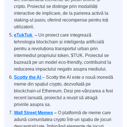
cripto. Proiectul se distinge prin modalități
interactive de implicare, de la parierea activă la
staking-ul pasiv, oferind recompense pentru toți
utilizatorii.
eTukTuk
–
Un proiect care integrează
tehnologia blockchain și inteligența artificială
pentru a revoluționa transportul urban prin
intermediul propriului token, $TUK. Proiectul se
bazează pe un model eco-friendly, contribuind la
reducerea impactului negativ asupra mediului.
Scotty the AI
– Scotty the AI este o nouă monedă
meme din spațiul crypto, dezvoltată pe
blockchain-ul Ethereum. Deși pre-vânzarea a fost
recent lansată, proiectul a reușit să atragă
privirile asupra sa.
Wall Street Memes
–
O platformă de meme care
adună comunitatea crypto într-un spațiu de jocuri
descentralizate, îmbinând elemente de jocuri