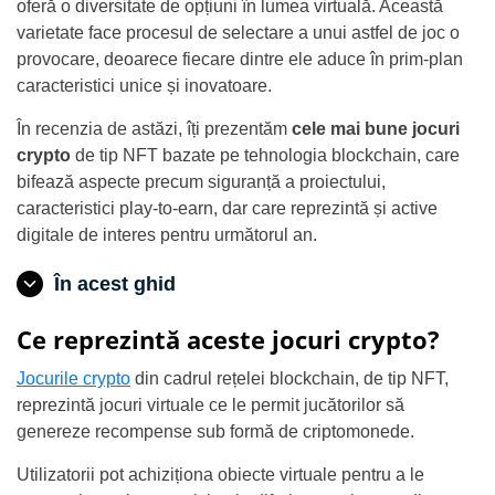
oferă o diversitate de opțiuni în lumea virtuală. Această
varietate face procesul de selectare a unui astfel de joc o
provocare, deoarece fiecare dintre ele aduce în prim-plan
caracteristici unice și inovatoare.
În recenzia de astăzi, îți prezentăm
cele mai bune jocuri
crypto
de tip NFT bazate pe tehnologia blockchain, care
bifează aspecte precum siguranță a proiectului,
caracteristici play-to-earn, dar care reprezintă și active
digitale de interes pentru următorul an.
În acest ghid
Ce reprezintă aceste jocuri crypto?
Jocurile crypto
din cadrul rețelei blockchain, de tip NFT,
reprezintă jocuri virtuale ce le permit jucătorilor să
genereze recompense sub formă de criptomonede.
Utilizatorii pot achiziționa obiecte virtuale pentru a le