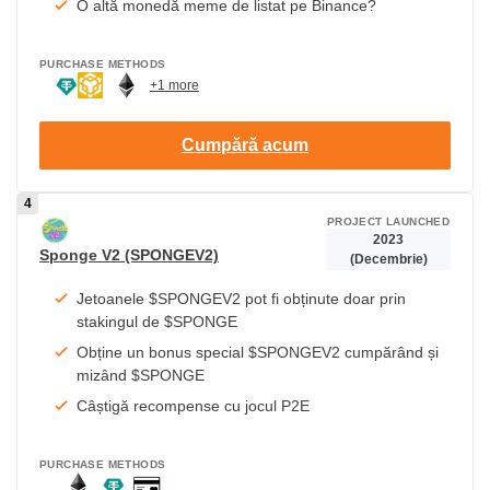
O altă monedă meme de listat pe Binance?
PURCHASE METHODS
+1 more
Cumpără acum
PROJECT LAUNCHED
2023
Sponge V2 (SPONGEV2)
(Decembrie)
Jetoanele $SPONGEV2 pot fi obținute doar prin
stakingul de $SPONGE
Obține un bonus special $SPONGEV2 cumpărând și
mizând $SPONGE
Câștigă recompense cu jocul P2E
PURCHASE METHODS