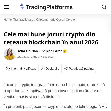
Home
Tranzactionarea Criptomonede
Jocuri Crypto
Cele mai bune jocuri crypto din
rețeaua blockchain în anul 2026
Elvira Chiriac
Senior Editor
Actualizat:
January 25, 2024
Informații verificate
Declarație
Partajează pagina
Jocurile crypto, integrate în rețeaua blockchain, reprezintă
o oportunitate captivantă pentru investitorii în căutare de
venit un pasiv și o doză distracție.
În prezent, piața jocurilor crypto, bazate pe tehnologia NFT,