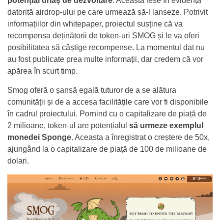
potențial uriaș de dezvoltare
. Aceasta iese în evidență
datorită airdrop-ului pe care urmează să-l lanseze. Potrivit
informațiilor din whitepaper, proiectul susține că va
recompensa deținătorii de token-uri SMOG și le va oferi
posibilitatea să câștige recompense. La momentul dat nu
au fost publicate prea multe informații, dar credem că vor
apărea în scurt timp.
Smog oferă o șansă egală tuturor de a se alătura
comunității și de a accesa facilitățile care vor fi disponibile
în cadrul proiectului. Pornind cu o capitalizare de piață de
2 milioane, token-ul are potențialul
să urmeze exemplul
monedei Sponge
. Aceasta a înregistrat o creștere de 50x,
ajungând la o capitalizare de piață de 100 de milioane de
dolari.