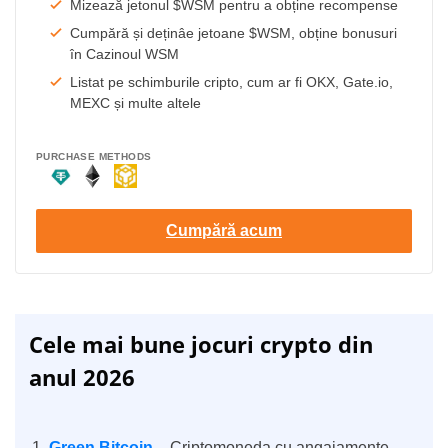
Mizează jetonul $WSM pentru a obține recompense
Cumpără și deținâe jetoane $WSM, obține bonusuri
în Cazinoul WSM
Listat pe schimburile cripto, cum ar fi OKX, Gate.io,
MEXC și multe altele
PURCHASE METHODS
Cumpără acum
Cele mai bune jocuri crypto din
anul 2026
Green Bitcoin
– Criptomoneda cu angajamente