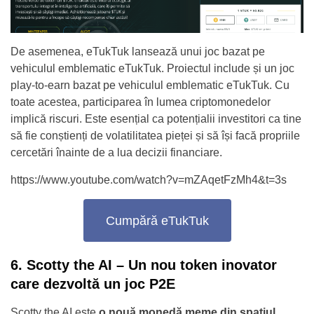
De asemenea, eTukTuk lansează unui joc bazat pe
vehiculul emblematic eTukTuk. Proiectul include și un joc
play-to-earn bazat pe vehiculul emblematic eTukTuk. Cu
toate acestea, participarea în lumea criptomonedelor
implică riscuri. Este esențial ca potențialii investitori ca tine
să fie conștienți de volatilitatea pieței și să își facă propriile
cercetări înainte de a lua decizii financiare.
https://www.youtube.com/watch?v=mZAqetFzMh4&t=3s
Cumpără eTukTuk
6. Scotty the AI – Un nou token inovator
care dezvoltă un joc P2E
Scotty the AI este
o nouă monedă meme din spațiul