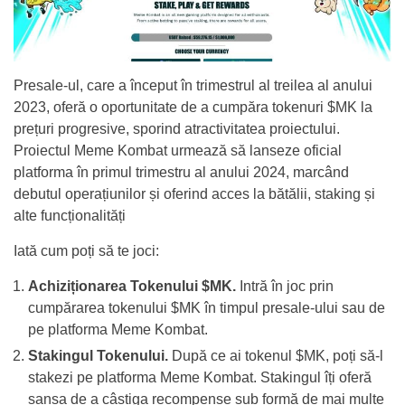
Presale-ul, care a început în trimestrul al treilea al anului
2023, oferă o oportunitate de a cumpăra tokenuri $MK la
prețuri progresive, sporind atractivitatea proiectului.
Proiectul Meme Kombat urmează să lanseze oficial
platforma în primul trimestru al anului 2024, marcând
debutul operațiunilor și oferind acces la bătălii, staking și
alte funcționalități
Iată cum poți să te joci:
Achiziționarea Tokenului $MK.
Intră în joc prin
cumpărarea tokenului $MK în timpul presale-ului sau de
pe platforma Meme Kombat.
Stakingul Tokenului.
După ce ai tokenul $MK, poți să-l
stakezi pe platforma Meme Kombat. Stakingul îți oferă
șansa de a câștiga recompense sub formă de mai multe