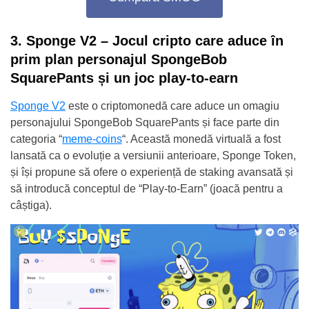
3. Sponge V2 – Jocul cripto care aduce în
prim plan personajul SpongeBob
SquarePants și un joc play-to-earn
Sponge V2
este o criptomonedă care aduce un omagiu
personajului SpongeBob SquarePants și face parte din
categoria “
meme-coins
“. Această monedă virtuală a fost
lansată ca o evoluție a versiunii anterioare, Sponge Token,
și își propune să ofere o experiență de staking avansată și
să introducă conceptul de “Play-to-Earn” (joacă pentru a
câștiga).