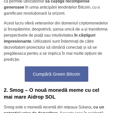
că permite utilizatorilor
să câștige recompense
generoase
în urma anticipării tendințelor Bitcoin, cu o
gamificare revoluționară la orizont.
Acest lucru oferă veteranilor din domeniul criptomonedelor
și începătorilor, deopotrivă, șansa unică de a-și transforma
perspectivele de piață sau intuitivitatea
în câștiguri
impresionante
. Utilizatorii sunt îndemnați de către
dezvoltatorii proiectului să rămână conectați și să se
pregăteasca pentru a se implica în mai multe opțiuni de
predicție.
Cumpără Green Bitcoin
2. Smog – O nouă monedă meme cu cel
mai mare Aidrop SOL
Smog este o monedă recentă din rețeaua Solana,
cu un