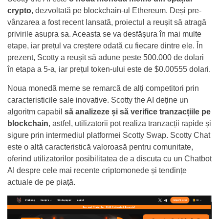
crypto
, dezvoltată pe blockchain-ul Ethereum. Deși pre-
vânzarea a fost recent lansată, proiectul a reușit să atragă
privirile asupra sa. Aceasta se va desfășura în mai multe
etape, iar prețul va creștere odată cu fiecare dintre ele. În
prezent, Scotty a reușit să adune peste 500.000 de dolari
în etapa a 5-a, iar prețul token-ului este de $0.00555 dolari.
Noua monedă meme se remarcă de alți competitori prin
caracteristicile sale inovative. Scotty the AI deține un
algoritm capabil
să analizeze și să verifice tranzacțiile pe
blockchain
, astfel, utilizatorii pot realiza tranzacții rapide și
sigure prin intermediul platformei Scotty Swap. Scotty Chat
este o altă caracteristică valoroasă pentru comunitate,
oferind utilizatorilor posibilitatea de a discuta cu un Chatbot
AI despre cele mai recente criptomonede și tendințe
actuale de pe piață.