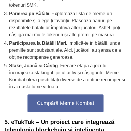
tokenuri $MK.
Parierea pe Bătălii.
Explorează lista de meme-uri
disponibile și alege-ți favoriții. Plasează pariuri pe
rezultatele bătăliilor împotriva altor jucători. Astfel, poți
câștiga mai multe tokenuri și alte premii pe
măsură
.
Participarea la Bătălii Mari.
Implică-te în bătălii, unde
premiile sunt substanțiale. Aici, jucătorii au șansa de a
obține recompense generoase.
Stake, Joacă și Câștig.
Fiecare etapă a jocului
încurajează stakingul, jocul activ și câștigurile. Meme
Kombat oferă posibilități diverse de a obține recompense
în această lume virtuală.
Cumpără Meme Kombat
5. eTukTuk – Un proiect care integrează
tehnologia blockchain și inteligența