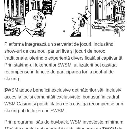
Platforma integrează un set variat de jocuri, incluzând
show-uri de cazinou, pariuri live și jocuri de noroc
tradiționale, oferind o experiență diversificată și captivantă.
Prin staking-ul tokenurilor $WSM, utilizatorii pot câștiga
recompense în funcție de participarea lor la pool-ul de
staking.
$WSM aduce beneficii exclusive deținătorilor săi, inclusiv
acces la joc și comunități exclusiviste, bonusuri în cadrul
WSM Casino și posibilitatea de a câștiga recompense prin
staking-ul de token-uri $WSM.
Prin programul său de buyback, WSM investește minimum
10% din venitul net generat în achiziționarea de $WSM de