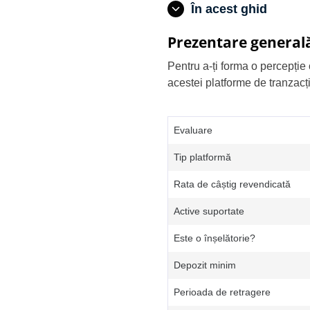
În acest ghid
Prezentare generală
Pentru a-ți forma o percepție 
acestei platforme de tranzac
Evaluare
Tip platformă
Rata de câștig revendicată
Active suportate
Este o înșelătorie?
Depozit minim
Perioada de retragere