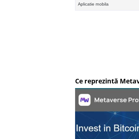
Aplicatie mobila
Ce reprezintă Metav