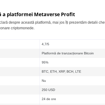
 a platformei Metaverse Profit
clară despre această platformă, mai jos îți prezentăm detalii che
ționare criptomonede.
4,7/5
Platformă de tranzacționare Bitcoin
95%
BTC, ETH, XRP, BCH, LTE
Nu
250 USD
24 de ore