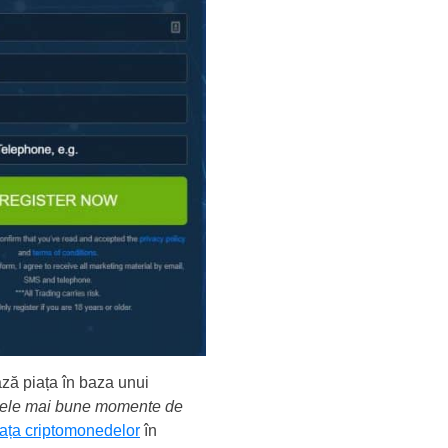
ază piața în baza unui
ele mai bune momente de
iața criptomonedelor
în