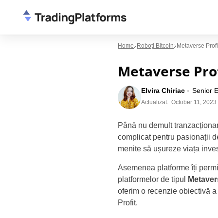
Home
Roboți Bitcoin
Metaverse Profi
Metaverse Prof
Elvira Chiriac
Senior E
Actualizat:
October 11, 2023
Până nu demult tranzacționar
complicat pentru pasionații de
menite să ușureze viața inves
Asemenea platforme îți permit
platformelor de tipul
Metavers
oferim o recenzie obiectivă a
Profit.