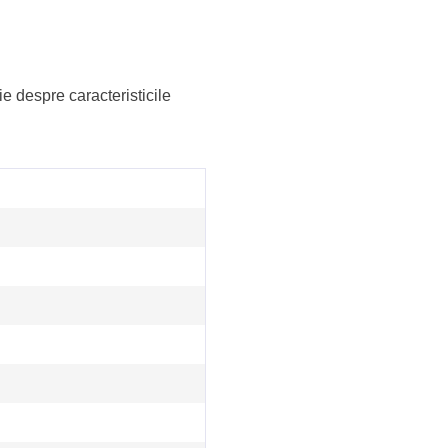
ie despre caracteristicile