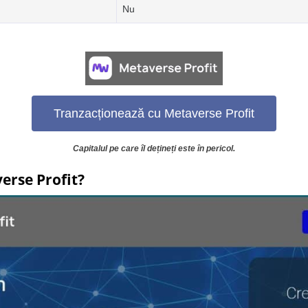
Nu
Tranzacționează cu Metaverse Profit
Capitalul pe care îl dețineți este în pericol.
erse Profit?