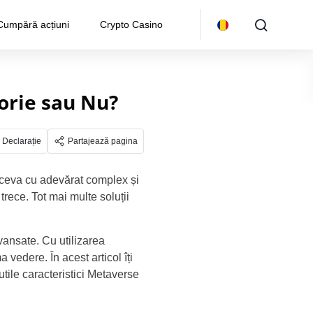
Cumpără acțiuni
Crypto Casino
orie sau Nu?
Declarație
Partajează pagina
 ceva cu adevărat complex și
trece. Tot mai multe soluții
vansate. Cu utilizarea
vedere. În acest articol îți
tile caracteristici Metaverse