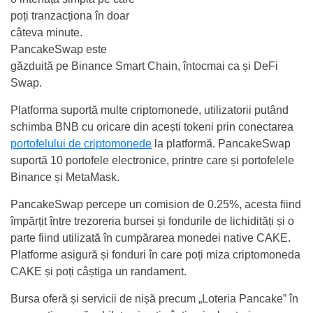
poți tranzacționa în doar
câteva minute.
PancakeSwap este
găzduită pe Binance Smart Chain, întocmai ca și DeFi
Swap.
Platforma suportă multe criptomonede, utilizatorii putând
schimba BNB cu oricare din acești tokeni prin conectarea
portofelului de criptomonede
la platformă. PancakeSwap
suportă 10 portofele electronice, printre care și portofelele
Binance și MetaMask.
PancakeSwap percepe un comision de 0.25%, acesta fiind
împărțit între trezoreria bursei și fondurile de lichidități și o
parte fiind utilizată în cumpărarea monedei native CAKE.
Platforme asigură și fonduri în care poți miza criptomoneda
CAKE și poți câștiga un randament.
Bursa oferă și servicii de nișă precum „Loteria Pancake” în