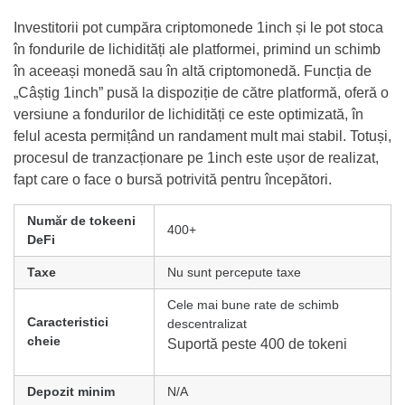
Investitorii pot cumpăra criptomonede 1inch și le pot stoca
în fondurile de lichidități ale platformei, primind un schimb
în aceeași monedă sau în altă criptomonedă. Funcția de
„Câștig 1inch” pusă la dispoziție de către platformă, oferă o
versiune a fondurilor de lichidități ce este optimizată, în
felul acesta permițând un randament mult mai stabil. Totuși,
procesul de tranzacționare pe 1inch este ușor de realizat,
fapt care o face o bursă potrivită pentru începători.
Număr de tokeeni
400+
DeFi
Taxe
Nu sunt percepute taxe
Cele mai bune rate de schimb
Caracteristici
descentralizat
cheie
Suportă peste 400 de tokeni
Depozit minim
N/A