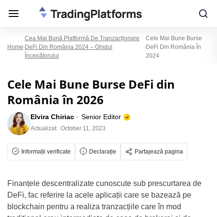
Cea Mai Bună Platformă De Tranzacționare
Cele Mai Bune Burse
Home
DeFi Din România 2024 – Ghidul
DeFi Din România În
Începătorului
2024
Cele Mai Bune Burse DeFi din
România în 2026
Elvira Chiriac
Senior Editor
Actualizat:
October 11, 2023
Informații verificate
Declarație
Partajează pagina
Finanțele descentralizate cunoscute sub prescurtarea de
DeFi, fac referire la acele aplicații care se bazează pe
blockchain pentru a realiza tranzacțiile care în mod