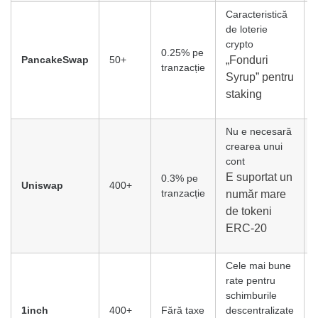
Caracteristică
de loterie
crypto
0.25% pe
PancakeSwap
50+
„Fonduri
tranzacție
Syrup” pentru
staking
Nu e necesară
crearea unui
cont
E suportat un
0.3% pe
Uniswap
400+
tranzacție
număr mare
de tokeni
ERC-20
Cele mai bune
rate pentru
schimburile
1inch
400+
Fără taxe
descentralizate