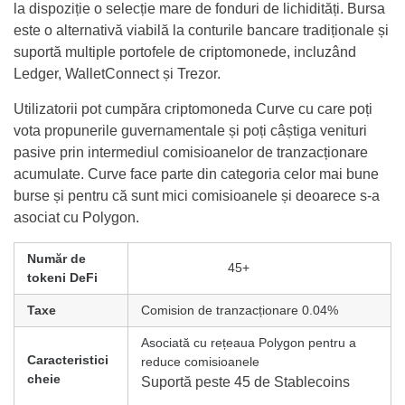
la dispoziție o selecție mare de fonduri de lichidități. Bursa
este o alternativă viabilă la conturile bancare tradiționale și
suportă multiple portofele de criptomonede, incluzând
Ledger, WalletConnect și Trezor.
Utilizatorii pot cumpăra criptomoneda Curve cu care poți
vota propunerile guvernamentale și poți câștiga venituri
pasive prin intermediul comisioanelor de tranzacționare
acumulate. Curve face parte din categoria celor mai bune
burse și pentru că sunt mici comisioanele și deoarece s-a
asociat cu Polygon.
Număr de
45+
tokeni DeFi
Taxe
Comision de tranzacționare 0.04%
Asociată cu rețeaua Polygon pentru a
Caracteristici
reduce comisioanele
cheie
Suportă peste 45 de Stablecoins