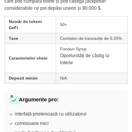
care poți cumpăra bilete și poți câștiga jackpoturi
considerabile ce pot depăși uneori și 90.000 $.
Număr de tokeni
50+
DeFi
Taxe
Comision de tranzacție de 0.25%
Fonduri Syrup
Oportunități de câștig la
Caracteristici cheie
loterie
Depozit minim
N/A
Argumente pro
:
interfață prietenoasă cu utilizatorul
comisioane mici