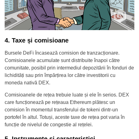
4. Taxe și comisioane
Bursele DeFi încasează comision de tranzacționare.
Comisioanele acumulate sunt distribuite înapoi către
comunitate, posibil prin intermediul depozitării în fonduri de
lichidități sau prin împărțirea lor către investitorii cu
moneda nativă DEX.
Comisioanele de rețea trebuie luate și ele în serios. DEX
care funcționează pe rețeaua Ethereum plătesc un
comision în momentul transferului de tokeni dintr-un
portofel în altul. Totuși, aceste taxe de rețea pot varia în
funcție de nivelul de congestie al rețelei.
5. Instrumente și caracteristici