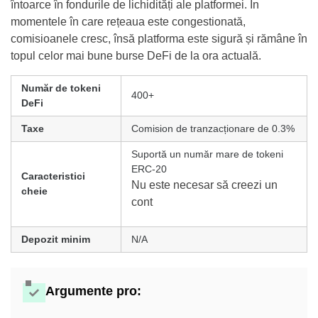
întoarce în fondurile de lichidități ale platformei. În
momentele în care rețeaua este congestionată,
comisioanele cresc, însă platforma este sigură și rămâne în
topul celor mai bune burse DeFi de la ora actuală.
Număr de tokeni
400+
DeFi
Taxe
Comision de tranzacționare de 0.3%
Suportă un număr mare de tokeni
ERC-20
Caracteristici
Nu este necesar să creezi un
cheie
cont
Depozit minim
N/A
Argumente pro
: