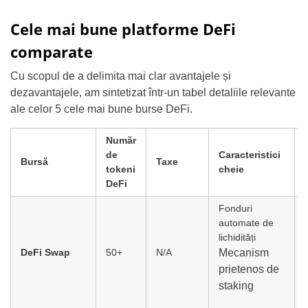
Cele mai bune platforme DeFi
comparate
Cu scopul de a delimita mai clar avantajele și
dezavantajele, am sintetizat într-un tabel detaliile relevante
ale celor 5 cele mai bune burse DeFi.
Număr
de
Caracteristici
Bursă
Taxe
tokeni
cheie
DeFi
Fonduri
automate de
lichidități
DeFi Swap
50+
N/A
Mecanism
prietenos de
staking