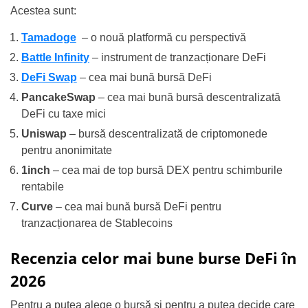
Acestea sunt:
Tamadoge
– o nouă platformă cu perspectivă
Battle Infinity
– instrument de tranzacționare DeFi
DeFi Swap
– cea mai bună bursă DeFi
PancakeSwap
– cea mai bună bursă descentralizată
DeFi cu taxe mici
Uniswap
– bursă descentralizată de criptomonede
pentru anonimitate
1inch
– cea mai de top bursă DEX pentru schimburile
rentabile
Curve
– cea mai bună bursă DeFi pentru
tranzacționarea de Stablecoins
Recenzia celor mai bune burse DeFi în
2026
Pentru a putea alege o bursă și pentru a putea decide care