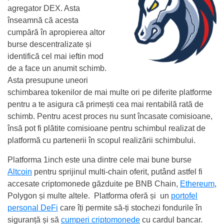
agregator DEX. Asta
înseamnă că acesta
cumpără în apropierea altor
burse descentralizate și
identifică cel mai ieftin mod
de a face un anumit schimb.
Asta presupune uneori
schimbarea tokenilor de mai multe ori pe diferite platforme
pentru a te asigura că primești cea mai rentabilă rată de
schimb. Pentru acest proces nu sunt încasate comisioane,
însă pot fi plătite comisioane pentru schimbul realizat de
platformă cu partenerii în scopul realizării schimbului.
Platforma 1inch este una dintre cele mai bune burse
Altcoin
pentru sprijinul multi-chain oferit, putând astfel fi
accesate criptomonede găzduite pe BNB Chain,
Ethereum
,
Polygon și multe altele. Platforma oferă și un
portofel
personal DeFi
care îți permite să-ți stochezi fondurile în
siguranță și să
cumperi criptomonede
cu cardul bancar.