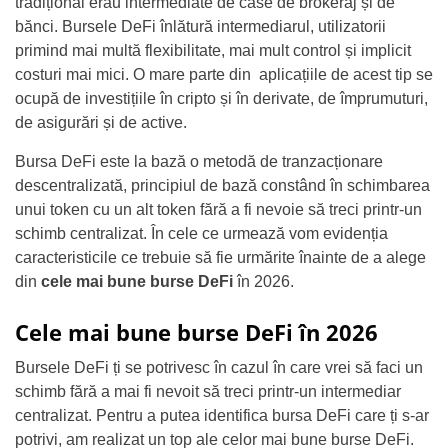
tradițional erau intermediate de case de brokeraj și de
bănci. Bursele DeFi înlătură intermediarul, utilizatorii
primind mai multă flexibilitate, mai mult control și implicit
costuri mai mici. O mare parte din aplicațiile de acest tip se
ocupă de investițiile în cripto și în derivate, de împrumuturi,
de asigurări și de active.
Bursa DeFi este la bază o metodă de tranzacționare
descentralizată, principiul de bază constând în schimbarea
unui token cu un alt token fără a fi nevoie să treci printr-un
schimb centralizat. În cele ce urmează vom evidenția
caracteristicile ce trebuie să fie urmărite înainte de a alege
din
cele mai bune burse DeFi
în 2026.
Cele mai bune burse DeFi în 2026
Bursele DeFi ți se potrivesc în cazul în care vrei să faci un
schimb fără a mai fi nevoit să treci printr-un intermediar
centralizat. Pentru a putea identifica bursa DeFi care ți s-ar
potrivi, am realizat un top ale celor mai bune burse DeFi.