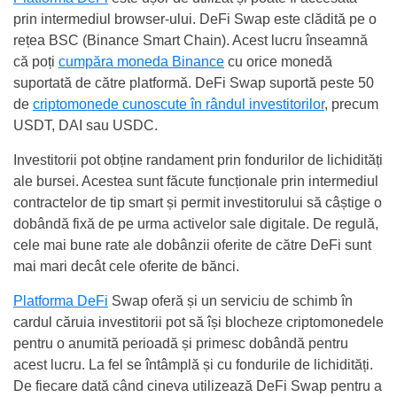
prin intermediul browser-ului. DeFi Swap este clădită pe o
rețea BSC (Binance Smart Chain). Acest lucru înseamnă
că poți
cumpăra moneda Binance
cu orice monedă
suportată de către platformă. DeFi Swap suportă peste 50
de
criptomonede cunoscute în rândul investitorilor
, precum
USDT, DAI sau USDC.
Investitorii pot obține randament prin fondurilor de lichidități
ale bursei. Acestea sunt făcute funcționale prin intermediul
contractelor de tip smart și permit investitorului să câștige o
dobândă fixă de pe urma activelor sale digitale. De regulă,
cele mai bune rate ale dobânzii oferite de către DeFi sunt
mai mari decât cele oferite de bănci.
Platforma DeFi
Swap oferă și un serviciu de schimb în
cardul căruia investitorii pot să își blocheze criptomonedele
pentru o anumită perioadă și primesc dobândă pentru
acest lucru. La fel se întâmplă și cu fondurile de lichidități.
De fiecare dată când cineva utilizează DeFi Swap pentru a